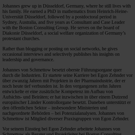
Johannes grew up in Düsseldorf, Germany, where he still lives with
his family. He earned a PhD in mathematics from Heinrich-Heine-
Universität Düsseldorf, followed by a postdoctoral period in
Sydney, Australia, and five years as Consultant and Case Leader
with the Boston Consulting Group. He serves on the board of
Diakonie Düsseldorf, a social welfare organization of Germany’s
protestant churches.
Rather than blogging or posting on social networks, he gives
occasional interviews and selectively publishes his insights on
leadership and governance.
Johannes von Schmettow besetzt oberste Führungsorgane quer
durch die Industrien. Er startete seine Karriere bei Egon Zehnder vor
über zwanzig Jahren mit Projekten in der Pharmaindustrie, der er
noch heute tief verbunden ist. In den vergangenen zehn Jahren
entwickelte er eine zusätzliche Kompetenz im Aufbau von
Aufsichts- und Beiräten; er hat inzwischen in über einem Dutzend
europäischer Länder Kontrollorgane besetzt. Daneben unterstützt er
den öffentlichen Sektor – insbesondere Ministerien und
nachgeordnete Behörden – bei Potenzialanalysen. Johannes von
Schmettow ist Mitglied diverser Praxisgruppen von Egon Zehnder.
Vor seinem Einstieg bei Egon Zehnder arbeitete Johannes von
Schmettow als Berater und Projektleiter bei Boston Consulting