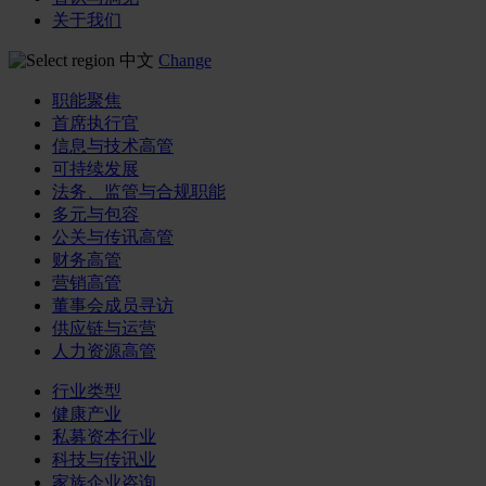
关于我们
中文
Change
职能聚焦
首席执行官
信息与技术高管
可持续发展
法务、监管与合规职能
多元与包容
公关与传讯高管
财务高管
营销高管
董事会成员寻访
供应链与运营
人力资源高管
行业类型
健康产业
私募资本行业
科技与传讯业
家族企业咨询