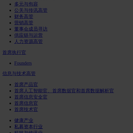
多元与包容
公关与传讯高管
财务高管
营销高管
董事会成员寻访
供应链与运营
人力资源高管
首席执行官
Founders
信息与技术高管
首席产品官
首席人工智能官、首席数据官和首席数据解析官
首席信息安全官
首席信息官
首席技术官
健康产业
私募资本行业
科技与传讯业