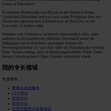
Group in Düsseldorf.
Er studierte Mathematik und Physik an der Heinrich-Heine-
Universität Düsseldorf und war nach seiner Promotion über ein
Thema der algebraischen Zahlentheorie als Post-Doc an der
University of Sydney tätig.
Johannes von Schmettow ist intensiv ehrenamtlich aktiv, unter
anderem im Kuratorium der Diakonie Düsseldorf sowie im
Stiftungsrat des in Bensheim ansässigen Instituts für
Personengeschichte. Er war viele Jahre im Präsidium der Stiftung
Neue Verantwortung, eines in Berlin angesiedelten Think-Tanks,
dessen Gründung durch Egon Zehnder mitinitiiert wurde.
我的专长领域
专业服务
董事会咨询服务
CEO寻访
高管寻访
高管评估
变革型领导力发展项目