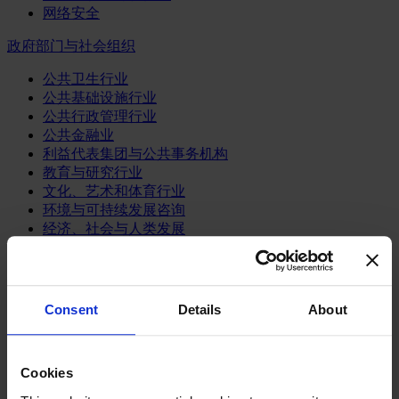
网络安全
政府部门与社会组织
公共卫生行业
公共基础设施行业
公共行政管理行业
公共金融业
利益代表集团与公共事务机构
教育与研究行业
文化、艺术和体育行业
环境与可持续发展咨询
经济、社会与人类发展
消费品行业
体育业
Consent
Details
About
媒体和娱乐业
消费品
零售、服装与奢侈品
餐饮、旅游与酒店业
Cookies