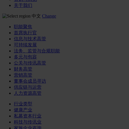
关于我们
中文
Change
职能聚焦
首席执行官
信息与技术高管
可持续发展
法务、监管与合规职能
多元与包容
公关与传讯高管
财务高管
营销高管
董事会成员寻访
供应链与运营
人力资源高管
行业类型
健康产业
私募资本行业
科技与传讯业
家族企业咨询