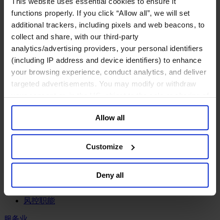
This website uses essential cookies to ensure it
工业
functions properly. If you click “Allow all”, we will set
化工与过程工业咨询团队
additional trackers, including pixels and web beacons, to
机械与工业技术
collect and share, with our third-party
汽车与交通设备
analytics/advertising providers, your personal identifiers
能源业
(including IP address and device identifiers) to enhance
金属与矿业
your browsing experience, conduct analytics, and deliver
金融服务业
targeted advertisements. You may modify or withdraw
your consent or, in the US, object to the sale or sharing of
主权财富基金
your data for targeted advertising, by clicking “Do Not
保险业
Allow all
基础设施
Sell or Share My Personal Information” in the footer of
投资银行、企业银行与金融市场
the website. You must opt-out of each device and each
数字化资产、加密货币与Web 3行业
browser. For additional information and retention terms
Customize
私募股权投资行业
see our
Cookie Policy
; for information regarding our
财富管理
general collection and use of personal information see
资产管理行业
Deny all
our
Privacy Policy
.
金融科技
零售金融服务
风控职能
服务业