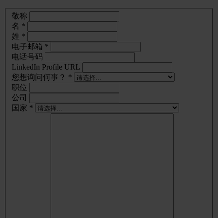
敬称
名 *
姓 *
电子邮箱 *
电话号码
LinkedIn Profile URL
您想询问何事？ *
职位
公司
国家 *