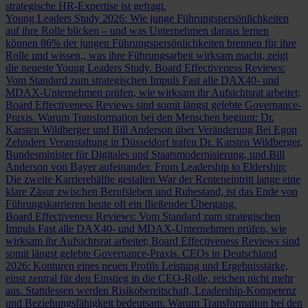
strategische HR-Expertise ist gefragt.
Young Leaders Study 2026: Wie junge Führungspersönlichkeiten
auf ihre Rolle blicken – und was Unternehmen daraus lernen
können
86% der jungen Führungspersönlichkeiten brennen für ihre
Rolle und wissen,, was ihre Führungsarbeit wirksam macht, zeigt
die neueste Young Leaders Study.
Board Effectiveness Reviews:
Vom Standard zum strategischen Impuls
Fast alle DAX40- und
MDAX-Unternehmen prüfen, wie wirksam ihr Aufsichtsrat arbeitet;
Board Effectiveness Reviews sind somit längst gelebte Governance-
Praxis.
Warum Transformation bei den Menschen beginnt: Dr.
Karsten Wildberger und Bill Anderson über Veränderung
Bei Egon
Zehnders Veranstaltung in Düsseldorf trafen Dr. Karsten Wildberger,
Bundesminister für Digitales und Staatsmodernisierung, und Bill
Anderson von Bayer aufeinander.
From Leadership to Eldership:
Die zweite Karrierehälfte gestalten
War der Renteneintritt lange eine
klare Zäsur zwischen Berufsleben und Ruhestand, ist das Ende von
Führungskarrieren heute oft ein fließender Übergang.
Board Effectiveness Reviews: Vom Standard zum strategischen
Impuls
Fast alle DAX40- und MDAX-Unternehmen prüfen, wie
wirksam ihr Aufsichtsrat arbeitet; Board Effectiveness Reviews sind
somit längst gelebte Governance-Praxis.
CEOs in Deutschland
2026: Konturen eines neuen Profils
Leistung und Ergebnisstärke,
einst zentral für den Einstieg in die CEO-Rolle, reichen nicht mehr
aus. Stattdessen werden Risikobereitschaft, Leadership-Kompetenz
und Beziehungsfähigkeit bedeutsam.
Warum Transformation bei den