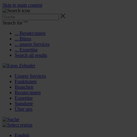
Skip to main content
Search for “
”
... Berater:innen
... Büros
... unsere Services
... Expertise
Search all results
Unsere Services
Funktionen
Branchen
Berater:innen
Expertise
Standorte
Über uns
English