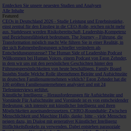
Entdecken Sie unsere neuesten Studien und Analysen
Alle Inhalte
Featured
CEOs in Deutschland 2026 - Studie
Leistung und Ergebnisstärke,
einst zentral für den Einstieg in die CEO-Rolle, reichen nicht mehr
aus. Stattdessen werden Risikobereitschaft, Leadership-Kompetenz
und Beziehungsfähigkeit bedeutsam.
The Journey – Führung, die
Transformation möglich macht
Wie führen Sie in einer Realität, in
der sich Rahmenbedingungen schneller verändern als
Entscheidungsprozesse?
The Human Side of Leadership Podcast
Willkommen bei Human Voices, einem Podcast von Egon Zehnder,
in dem wir uns mit den persönlichen Geschichten hinter den
Führungspersönlichkeiten von heute beschäftigen.
Family Board
Insights Studie
Welche Rolle übernehmen Beiräte und Aufsichtsräte
in deutschen Familienunternehmen wirklich? Egon Zehnder hat die
100 größten Familienunternehmen analysiert und mit 24
Tiefeninterviews geführt.
Künstliche Intelligenz – Herausforderungen für Aufsichtsräte und
Vorstände
Für Aufsichtsräte und Vorstände ist es von entscheidender
Bedeutung, sich intensiv mit künstlicher Intelligenz und ihren
Möglichkeiten auseinanderzusetzen.
CHRO-Roundtable: Zwischen
Menschlichkeit und Maschine
Hallo, danke, bitte – viele Menschen
neigen dazu, im Dialog mit generativer Künstlicher Intelligenz
Höflichkeitsfloskeln zu verwenden. Dabei entstehen parasoziale