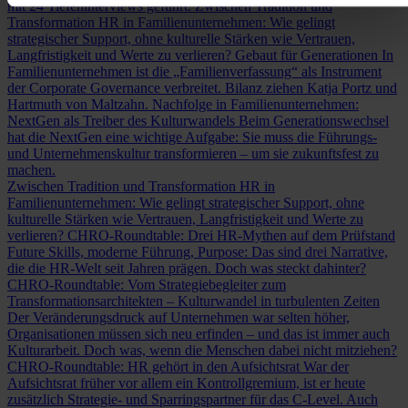
mit 24 Tiefeninterviews geführt.
Zwischen Tradition und
Transformation
HR in Familienunternehmen: Wie gelingt
strategischer Support, ohne kulturelle Stärken wie Vertrauen,
Langfristigkeit und Werte zu verlieren?
Gebaut für Generationen
In
Familienunternehmen ist die „Familienverfassung“ als Instrument
der Corporate Governance verbreitet. Bilanz ziehen Katja Portz und
Hartmuth von Maltzahn.
Nachfolge in Familienunternehmen:
NextGen als Treiber des Kulturwandels
Beim Generationswechsel
hat die NextGen eine wichtige Aufgabe: Sie muss die Führungs-
und Unternehmenskultur transformieren – um sie zukunftsfest zu
machen.
Zwischen Tradition und Transformation
HR in
Familienunternehmen: Wie gelingt strategischer Support, ohne
kulturelle Stärken wie Vertrauen, Langfristigkeit und Werte zu
verlieren?
CHRO-Roundtable: Drei HR-Mythen auf dem Prüfstand
Future Skills, moderne Führung, Purpose: Das sind drei Narrative,
die die HR-Welt seit Jahren prägen. Doch was steckt dahinter?
CHRO-Roundtable: Vom Strategiebegleiter zum
Transformationsarchitekten – Kulturwandel in turbulenten Zeiten
Der Veränderungsdruck auf Unternehmen war selten höher,
Organisationen müssen sich neu erfinden – und das ist immer auch
Kulturarbeit. Doch was, wenn die Menschen dabei nicht mitziehen?
CHRO-Roundtable: HR gehört in den Aufsichtsrat
War der
Aufsichtsrat früher vor allem ein Kontrollgremium, ist er heute
zusätzlich Strategie- und Sparringspartner für das C-Level. Auch