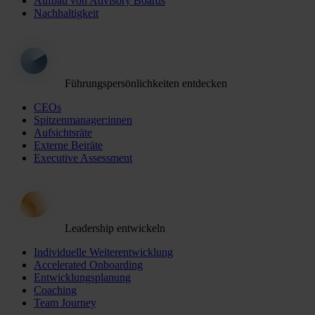
Aufbau von Advisory Boards
Nachhaltigkeit
Führungspersönlichkeiten entdecken
CEOs
Spitzenmanager:innen
Aufsichtsräte
Externe Beiräte
Executive Assessment
Leadership entwickeln
Individuelle Weiterentwicklung
Accelerated Onboarding
Entwicklungsplanung
Coaching
Team Journey