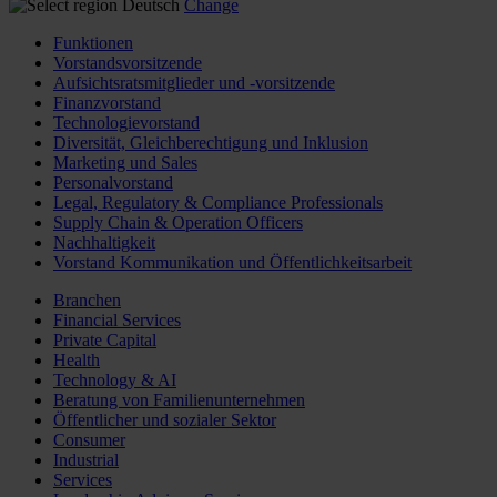
Deutsch
Change
Funktionen
Vorstandsvorsitzende
Aufsichtsratsmitglieder und -vorsitzende
Finanzvorstand
Technologievorstand
Diversität, Gleichberechtigung und Inklusion
Marketing und Sales
Personalvorstand
Legal, Regulatory & Compliance Professionals
Supply Chain & Operation Officers
Nachhaltigkeit
Vorstand Kommunikation und Öffentlichkeitsarbeit
Branchen
Financial Services
Private Capital
Health
Technology & AI
Beratung von Familienunternehmen
Öffentlicher und sozialer Sektor
Consumer
Industrial
Services