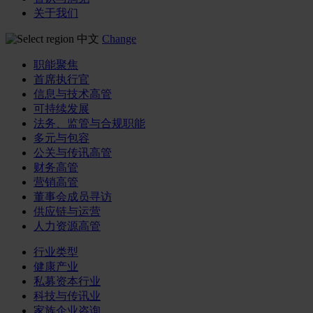
关于我们
中文
Change
职能聚焦
首席执行官
信息与技术高管
可持续发展
法务、监管与合规职能
多元与包容
公关与传讯高管
财务高管
营销高管
董事会成员寻访
供应链与运营
人力资源高管
行业类型
健康产业
私募资本行业
科技与传讯业
家族企业咨询