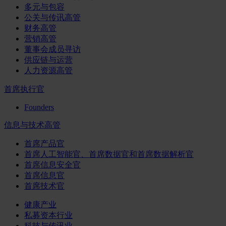
多元与包容
公关与传讯高管
财务高管
营销高管
董事会成员寻访
供应链与运营
人力资源高管
首席执行官
Founders
信息与技术高管
首席产品官
首席人工智能官、首席数据官和首席数据解析官
首席信息安全官
首席信息官
首席技术官
健康产业
私募资本行业
科技与传讯业