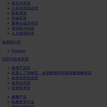
多元与包容
公关与传讯高管
财务高管
营销高管
董事会成员寻访
供应链与运营
人力资源高管
首席执行官
Founders
信息与技术高管
首席产品官
首席人工智能官、首席数据官和首席数据解析官
首席信息安全官
首席信息官
首席技术官
健康产业
私募资本行业
科技与传讯业