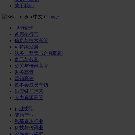
关于我们
中文
Change
职能聚焦
首席执行官
信息与技术高管
可持续发展
法务、监管与合规职能
多元与包容
公关与传讯高管
财务高管
营销高管
董事会成员寻访
供应链与运营
人力资源高管
行业类型
健康产业
私募资本行业
科技与传讯业
家族企业咨询