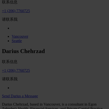
联系信息
+1 (206) 7760725
请联系我
Vancouver
Seattle
Darius Chehrzad
联系信息
+1 (206) 7760725
请联系我
Send Darius a Message
Darius Chehrzad, based in Vancouver, is a consultant in Egon
Zehnder's Health, Financial Services, and Private Capital Practice