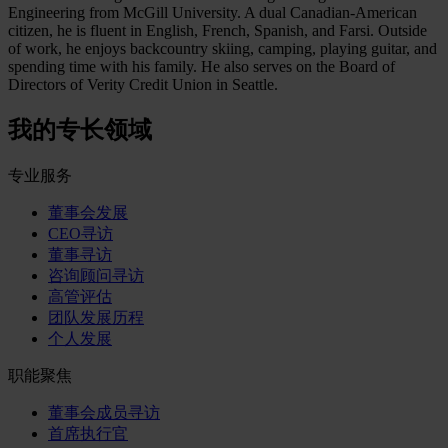
Engineering from McGill University. A dual Canadian-American
citizen, he is fluent in English, French, Spanish, and Farsi. Outside
of work, he enjoys backcountry skiing, camping, playing guitar, and
spending time with his family. He also serves on the Board of
Directors of Verity Credit Union in Seattle.
我的专长领域
专业服务
董事会发展
CEO寻访
董事寻访
咨询顾问寻访
高管评估
团队发展历程
个人发展
职能聚焦
董事会成员寻访
首席执行官