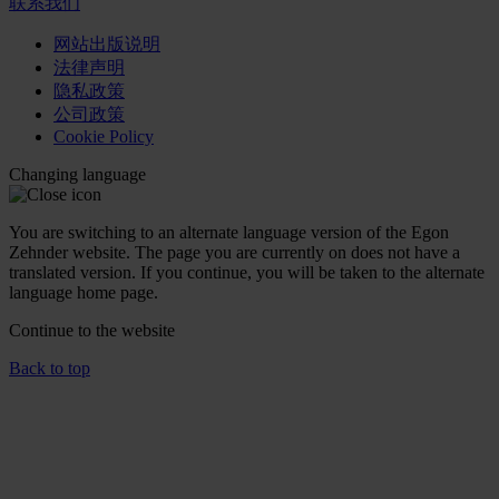
联系我们
网站出版说明
法律声明
隐私政策
公司政策
Cookie Policy
Changing language
You are switching to an alternate language version of the Egon
Zehnder website. The page you are currently on does not have a
translated version. If you continue, you will be taken to the alternate
language home page.
Continue to the
website
Back to top