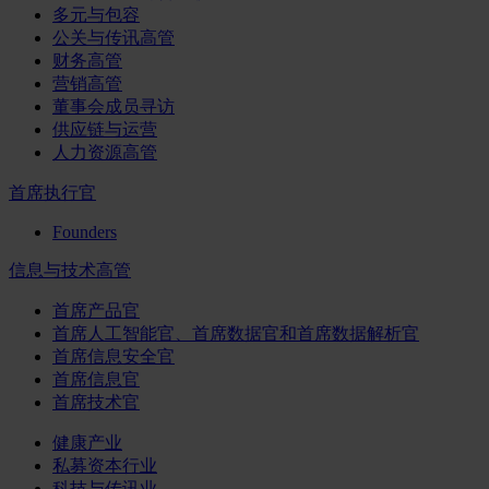
多元与包容
公关与传讯高管
财务高管
营销高管
董事会成员寻访
供应链与运营
人力资源高管
首席执行官
Founders
信息与技术高管
首席产品官
首席人工智能官、首席数据官和首席数据解析官
首席信息安全官
首席信息官
首席技术官
健康产业
私募资本行业
科技与传讯业