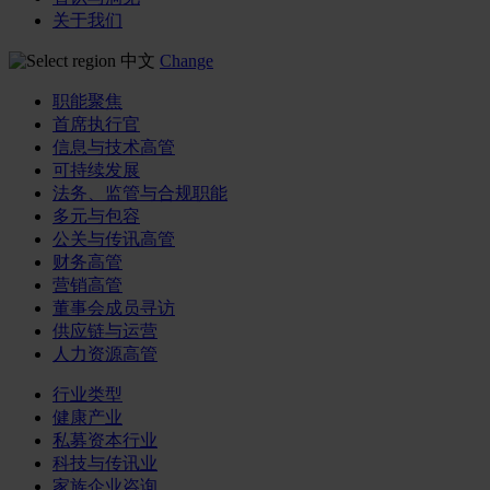
关于我们
中文
Change
职能聚焦
首席执行官
信息与技术高管
可持续发展
法务、监管与合规职能
多元与包容
公关与传讯高管
财务高管
营销高管
董事会成员寻访
供应链与运营
人力资源高管
行业类型
健康产业
私募资本行业
科技与传讯业
家族企业咨询