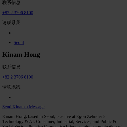
联系信息
+82 2 3706 8100
请联系我
Seoul
Kinam Hong
联系信息
+82 2 3706 8100
请联系我
Send Kinam a Message
Kinam Hong, based in Seoul, is active at Egon Zehnder’s
Technology & AI, Consumer, Industrial, Services, and Public &
Social Sectors Practice Groups. He brings a unique combination of