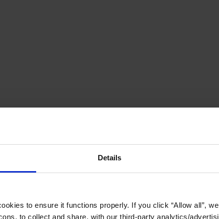
Details
okies to ensure it functions properly. If you click “Allow all”, we 
ons, to collect and share, with our third-party analytics/advertis