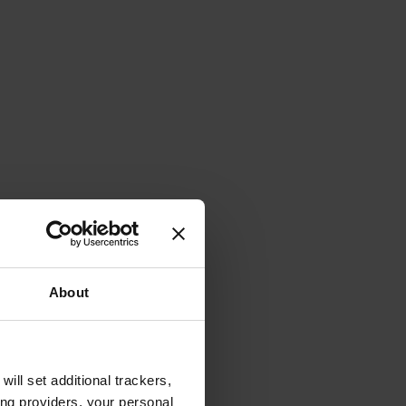
About
will set additional trackers,
ing providers, your personal