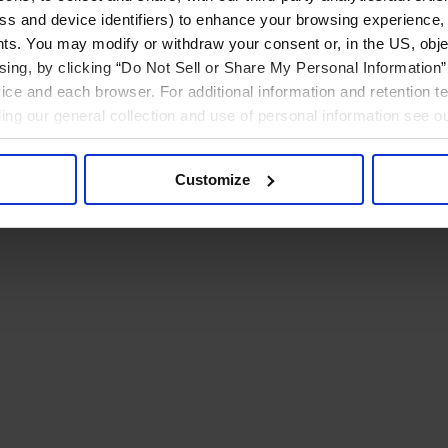
ress and device identifiers) to enhance your browsing experience,
ts. You may modify or withdraw your consent or, in the US, objec
ising, by clicking “Do Not Sell or Share My Personal Information” 
ice and each browser. For additional information and retention 
rding our general collection and use of personal information see o
Customize