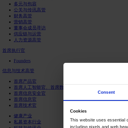
多元与包容
公关与传讯高管
财务高管
营销高管
董事会成员寻访
供应链与运营
人力资源高管
首席执行官
Founders
信息与技术高管
首席产品官
首席人工智能官、首席数据官和首席数据解析官
Consent
首席信息安全官
首席信息官
首席技术官
Cookies
健康产业
This website uses essential co
私募资本行业
including pixels and web beac
科技与传讯业