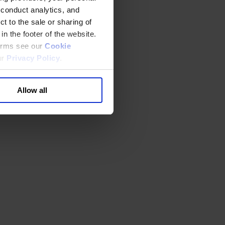
 conduct analytics, and
t to the sale or sharing of
in the footer of the website.
terms see our
Cookie
ur
Privacy Policy
.
Allow all