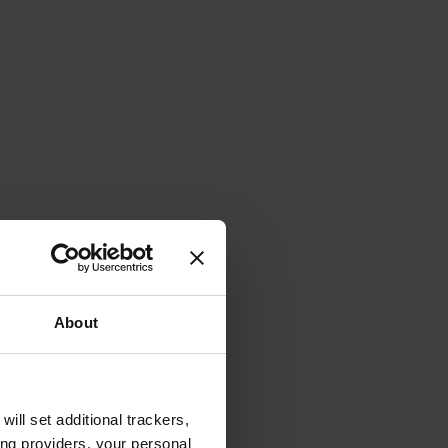
About
will set additional trackers,
ing providers, your personal