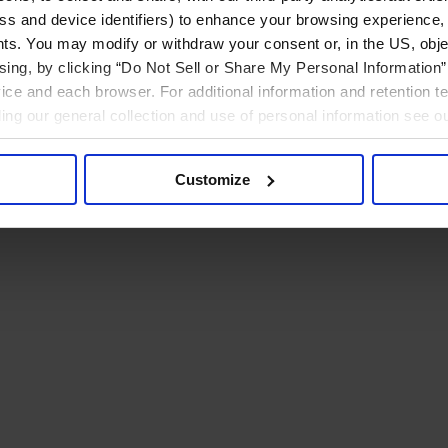
ress and device identifiers) to enhance your browsing experience,
ts. You may modify or withdraw your consent or, in the US, objec
ising, by clicking “Do Not Sell or Share My Personal Information” 
ice and each browser. For additional information and retention 
rding our general collection and use of personal information see o
Customize