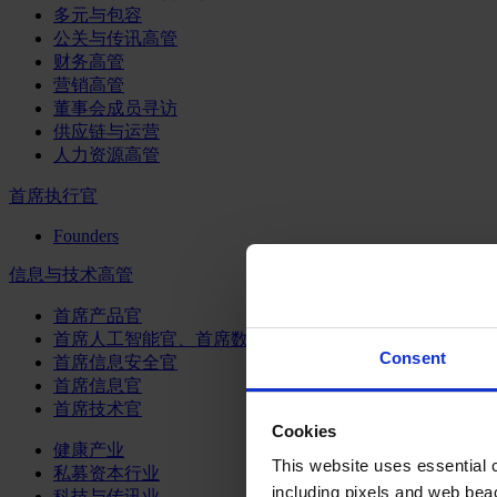
多元与包容
公关与传讯高管
财务高管
营销高管
董事会成员寻访
供应链与运营
人力资源高管
首席执行官
Founders
信息与技术高管
首席产品官
首席人工智能官、首席数据官和首席数据解析官
Consent
首席信息安全官
首席信息官
首席技术官
Cookies
健康产业
This website uses essential co
私募资本行业
including pixels and web beac
科技与传讯业