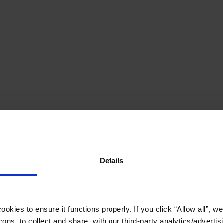
Details
okies to ensure it functions properly. If you click “Allow all”, we 
ons, to collect and share, with our third-party analytics/advertis