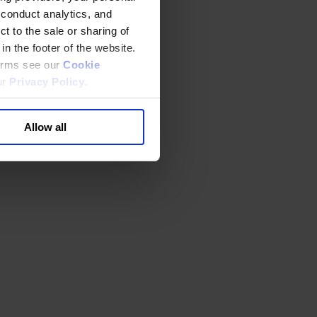
 conduct analytics, and
t to the sale or sharing of
in the footer of the website.
terms see our
Cookie
ur
Privacy Policy
.
Allow all