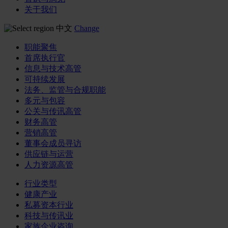
关于我们
中文
Change
职能聚焦
首席执行官
信息与技术高管
可持续发展
法务、监管与合规职能
多元与包容
公关与传讯高管
财务高管
营销高管
董事会成员寻访
供应链与运营
人力资源高管
行业类型
健康产业
私募资本行业
科技与传讯业
家族企业咨询