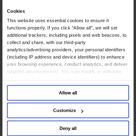
网络安全
Cookies
政府部门与社会组织
This website uses essential cookies to ensure it
公共卫生行业
functions properly. If you click “Allow all”, we will set
公共基础设施行业
additional trackers, including pixels and web beacons, to
公共行政管理行业
collect and share, with our third-party
公共金融业
analytics/advertising providers, your personal identifiers
利益代表集团与公共事务机构
(including IP address and device identifiers) to enhance
教育与研究行业
your browsing experience, conduct analytics, and deliver
文化、艺术和体育行业
环境与可持续发展咨询
targeted advertisements. You may modify or withdraw
经济、社会与人类发展
your consent or, in the US, object to the sale or sharing of
your data for targeted advertising, by clicking “Do Not
消费品行业
Allow all
Sell or Share My Personal Information” in the footer of
体育业
the website. You must opt-out of each device and each
媒体和娱乐业
browser. For additional information and retention terms
Customize
消费品
see our
Cookie Policy
; for information regarding our
零售、服装与奢侈品
general collection and use of personal information see
餐饮、旅游与酒店业
Deny all
our
Privacy Policy
.