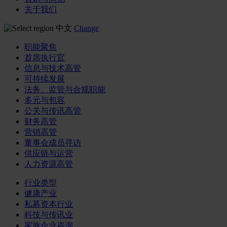
关于我们
中文
Change
职能聚焦
首席执行官
信息与技术高管
可持续发展
法务、监管与合规职能
多元与包容
公关与传讯高管
财务高管
营销高管
董事会成员寻访
供应链与运营
人力资源高管
行业类型
健康产业
私募资本行业
科技与传讯业
家族企业咨询