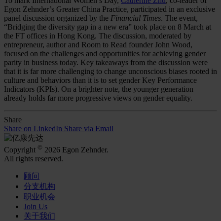
To mark International Women’s Day,
Catherine Zhu
, co-leader of
Egon Zehnder’s Greater China Practice, participated in an exclusive
panel discussion organized by the
Financial Times
. The event,
“Bridging the diversity gap in a new era” took place on 8 March at
the FT offices in Hong Kong. The discussion, moderated by
entrepreneur, author and Room to Read founder John Wood,
focused on the challenges and opportunities for achieving gender
parity in business today. Key takeaways from the discussion were
that it is far more challenging to change unconscious biases rooted in
culture and behaviors than it is to set gender Key Performance
Indicators (KPIs). On a brighter note, the younger generation
already holds far more progressive views on gender equality.
Share
Share on LinkedIn
Share via Email
©
Copyright
2026 Egon Zehnder.
All rights reserved.
顾问
分支机构
职业机会
Join Us
关于我们