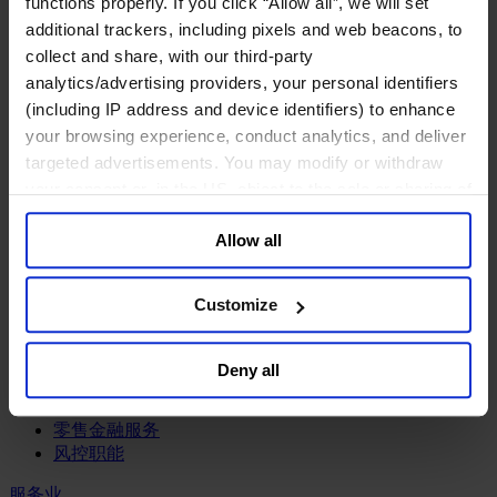
functions properly. If you click “Allow all”, we will set
工业
additional trackers, including pixels and web beacons, to
化工与过程工业咨询团队
collect and share, with our third-party
机械与工业技术
analytics/advertising providers, your personal identifiers
汽车与交通设备
(including IP address and device identifiers) to enhance
能源业
your browsing experience, conduct analytics, and deliver
金属与矿业
targeted advertisements. You may modify or withdraw
金融服务业
your consent or, in the US, object to the sale or sharing of
your data for targeted advertising, by clicking “Do Not
主权财富基金
Allow all
Sell or Share My Personal Information” in the footer of
保险业
基础设施
the website. You must opt-out of each device and each
投资银行、企业银行与金融市场
browser. For additional information and retention terms
Customize
数字化资产、加密货币与Web 3行业
see our
Cookie Policy
; for information regarding our
私募股权投资行业
general collection and use of personal information see
财富管理
Deny all
our
Privacy Policy
.
资产管理行业
金融科技
零售金融服务
风控职能
服务业