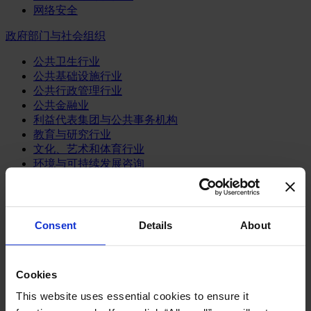
网络安全
政府部门与社会组织
公共卫生行业
公共基础设施行业
公共行政管理行业
公共金融业
利益代表集团与公共事务机构
教育与研究行业
文化、艺术和体育行业
环境与可持续发展咨询
经济、社会与人类发展
消费品行业
Consent
Details
About
体育业
媒体和娱乐业
消费品
零售、服装与奢侈品
Cookies
餐饮、旅游与酒店业
This website uses essential cookies to ensure it