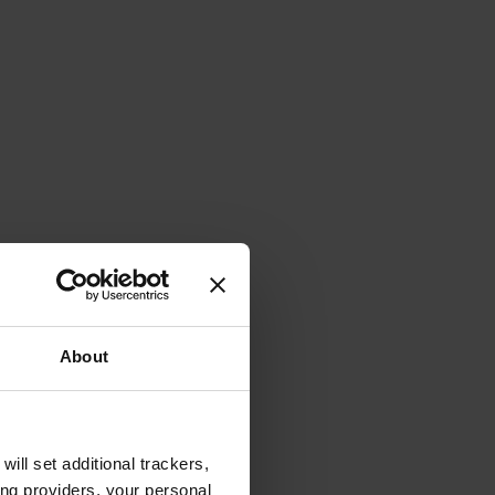
About
will set additional trackers,
ing providers, your personal