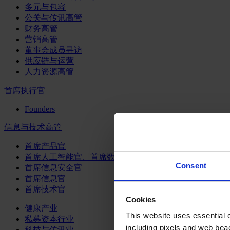
多元与包容
公关与传讯高管
财务高管
营销高管
董事会成员寻访
供应链与运营
人力资源高管
首席执行官
Founders
信息与技术高管
首席产品官
首席人工智能官、首席数据官和首席数据解析官
Consent
首席信息安全官
首席信息官
首席技术官
Cookies
健康产业
This website uses essential co
私募资本行业
including pixels and web beac
科技与传讯业