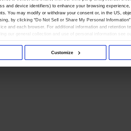
ress and device identifiers) to enhance your browsing experience,
ts. You may modify or withdraw your consent or, in the US, objec
ising, by clicking “Do Not Sell or Share My Personal Information” 
ice and each browser. For additional information and retention 
rding our general collection and use of personal information see o
Customize