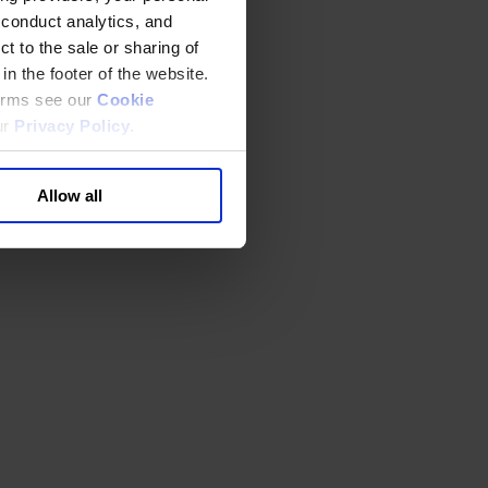
 conduct analytics, and
t to the sale or sharing of
in the footer of the website.
terms see our
Cookie
ur
Privacy Policy
.
Allow all