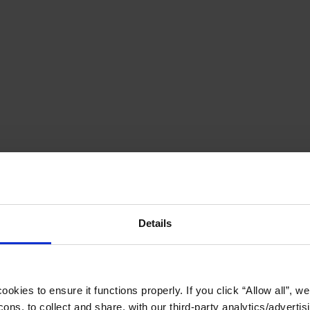
Details
okies to ensure it functions properly. If you click “Allow all”, we 
ons, to collect and share, with our third-party analytics/advertis