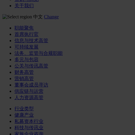
关于我们
中文
Change
职能聚焦
首席执行官
信息与技术高管
可持续发展
法务、监管与合规职能
多元与包容
公关与传讯高管
财务高管
营销高管
董事会成员寻访
供应链与运营
人力资源高管
行业类型
健康产业
私募资本行业
科技与传讯业
家族企业咨询