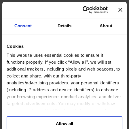
网络安全
政府部门与社会组织
公共卫生行业
Consent
Details
About
公共基础设施行业
公共行政管理行业
公共金融业
Cookies
利益代表集团与公共事务机构
This website uses essential cookies to ensure it
教育与研究行业
文化、艺术和体育行业
functions properly. If you click “Allow all”, we will set
环境与可持续发展咨询
additional trackers, including pixels and web beacons, to
经济、社会与人类发展
collect and share, with our third-party
analytics/advertising providers, your personal identifiers
消费品行业
(including IP address and device identifiers) to enhance
体育业
your browsing experience, conduct analytics, and deliver
媒体和娱乐业
targeted advertisements. You may modify or withdraw
消费品
your consent or, in the US, object to the sale or sharing of
零售、服装与奢侈品
your data for targeted advertising, by clicking “Do Not
餐饮、旅游与酒店业
Allow all
Sell or Share My Personal Information” in the footer of