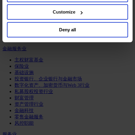
工业
the website. You must opt-out of each device and each
browser. For additional information and retention terms
Customize
化工与过程工业咨询团队
see our
Cookie Policy
; for information regarding our
机械与工业技术
general collection and use of personal information see
汽车与交通设备
Deny all
能源业
our
Privacy Policy
.
金属与矿业
金融服务业
主权财富基金
保险业
基础设施
投资银行、企业银行与金融市场
数字化资产、加密货币与Web 3行业
私募股权投资行业
财富管理
资产管理行业
金融科技
零售金融服务
风控职能
服务业