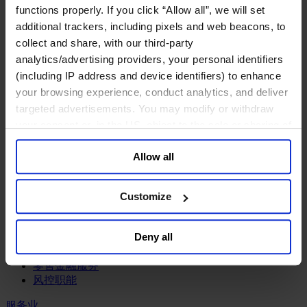
工业
functions properly. If you click “Allow all”, we will set
additional trackers, including pixels and web beacons, to
化工与过程工业咨询团队
机械与工业技术
collect and share, with our third-party
汽车与交通设备
analytics/advertising providers, your personal identifiers
能源业
(including IP address and device identifiers) to enhance
金属与矿业
your browsing experience, conduct analytics, and deliver
targeted advertisements. You may modify or withdraw
金融服务业
your consent or, in the US, object to the sale or sharing of
主权财富基金
your data for targeted advertising, by clicking “Do Not
保险业
Allow all
Sell or Share My Personal Information” in the footer of
基础设施
the website. You must opt-out of each device and each
投资银行、企业银行与金融市场
browser. For additional information and retention terms
数字化资产、加密货币与Web 3行业
Customize
see our
Cookie Policy
; for information regarding our
私募股权投资行业
财富管理
general collection and use of personal information see
Deny all
资产管理行业
our
Privacy Policy
.
金融科技
零售金融服务
风控职能
服务业