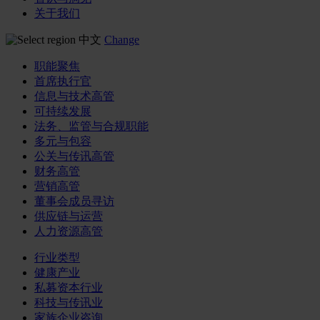
关于我们
中文
Change
职能聚焦
首席执行官
信息与技术高管
可持续发展
法务、监管与合规职能
多元与包容
公关与传讯高管
财务高管
营销高管
董事会成员寻访
供应链与运营
人力资源高管
行业类型
健康产业
私募资本行业
科技与传讯业
家族企业咨询