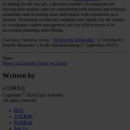
recruiting for the top job, a growing number of companies are
leaving their options open by considering both internal and external
candidates and recruiting more individuals with experience as a
director. Promoting an internal candidate also speaks for the quality
of a company’s talent management and the effectiveness of its
succession planning, adds Hertig.
Full story: Seraina Gross: “
Reinhardts Radikalkur
“ (“Reinhardt’s
Drastic Measures”) in the Handelszeitung (7 September 2017).
Share
Share on LinkedIn
Share via Email
Written by
©
Copyright
2026 Egon Zehnder.
All rights reserved.
顾问
分支机构
职业机会
Join Us