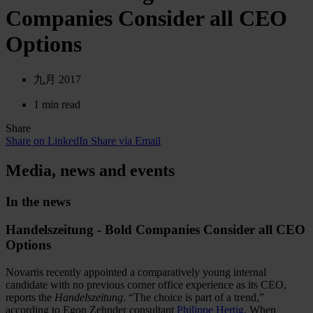
Companies Consider all CEO
Options
九月 2017
1 min read
Share
Share on LinkedIn
Share via Email
Media, news and events
In the news
Handelszeitung - Bold Companies Consider all CEO
Options
Novartis recently appointed a comparatively young internal
candidate with no previous corner office experience as its CEO,
reports the
Handelszeitung
. “The choice is part of a trend,”
according to Egon Zehnder consultant
Philippe Hertig
. When