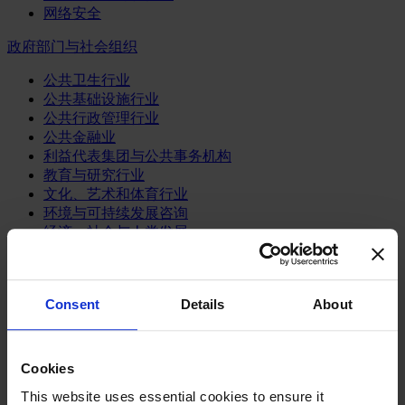
网络安全
政府部门与社会组织
公共卫生行业
公共基础设施行业
公共行政管理行业
公共金融业
利益代表集团与公共事务机构
教育与研究行业
文化、艺术和体育行业
环境与可持续发展咨询
经济、社会与人类发展
消费品行业
体育业
Consent
Details
About
媒体和娱乐业
消费品
零售、服装与奢侈品
Cookies
餐饮、旅游与酒店业
This website uses essential cookies to ensure it