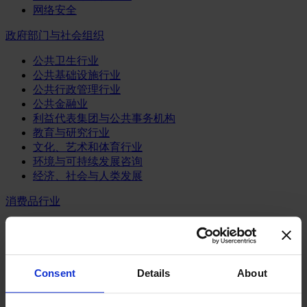
网络安全
政府部门与社会组织
公共卫生行业
公共基础设施行业
公共行政管理行业
公共金融业
利益代表集团与公共事务机构
教育与研究行业
文化、艺术和体育行业
环境与可持续发展咨询
经济、社会与人类发展
消费品行业
体育业
媒体和娱乐业
消费品
零售、服装与奢侈品
Consent
Details
About
餐饮、旅游与酒店业