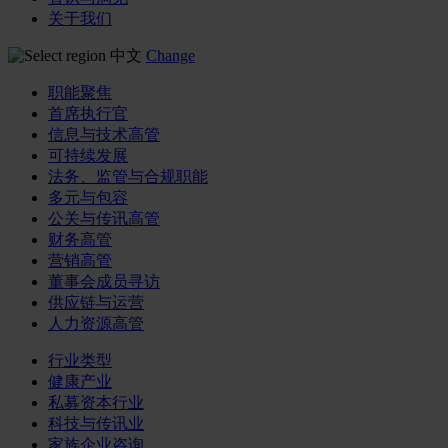
关于我们
中文
Change
职能聚焦
首席执行官
信息与技术高管
可持续发展
法务、监管与合规职能
多元与包容
公关与传讯高管
财务高管
营销高管
董事会成员寻访
供应链与运营
人力资源高管
行业类型
健康产业
私募资本行业
科技与传讯业
家族企业咨询