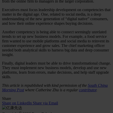
from the online firm to managers in the larger corporation.
Executives must focus leadership development on competencies that
matter in the digital age. One, related to social media, is a deep
understanding of the new generation of “digital native” consumers,
and how their online experience shapes buying decisions.
Another competency is being able to connect seemingly unrelated
trends to set up new business models. For example, a food service
firm wanted to use mobile platforms and social media to reinvent its
customer experience and grow sales. The chief marketing officer
needed both analytical skills to harness big data and deep consumer
insight.
Finally, digital leaders must be able to drive transformational change.
They must implement new business models, develop and use new
platforms, learn from errors, make decisions, and help staff upgrade
skills.
This article is republished with kind permission of the
South China
Morning Post
where Catherine Zhu is a regular
contributor
.
Share
Share on LinkedIn
Share via Email
©