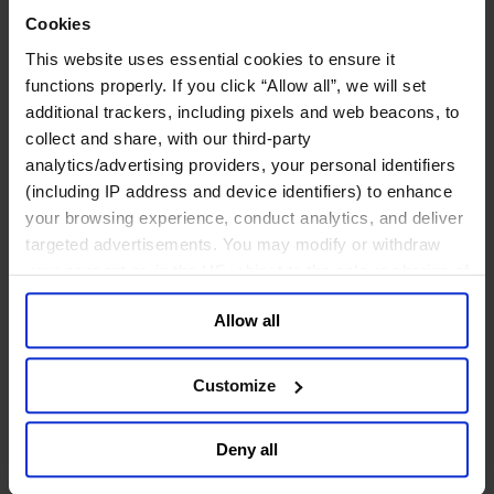
工业
Cookies
化工与过程工业咨询团队
This website uses essential cookies to ensure it
机械与工业技术
functions properly. If you click “Allow all”, we will set
汽车与交通设备
additional trackers, including pixels and web beacons, to
能源业
金属与矿业
collect and share, with our third-party
analytics/advertising providers, your personal identifiers
金融服务业
(including IP address and device identifiers) to enhance
your browsing experience, conduct analytics, and deliver
主权财富基金
保险业
targeted advertisements. You may modify or withdraw
基础设施
your consent or, in the US, object to the sale or sharing of
投资银行、企业银行与金融市场
your data for targeted advertising, by clicking “Do Not
数字化资产、加密货币与Web 3行业
Allow all
Sell or Share My Personal Information” in the footer of
私募股权投资行业
the website. You must opt-out of each device and each
财富管理
browser. For additional information and retention terms
资产管理行业
Customize
see our
Cookie Policy
; for information regarding our
金融科技
零售金融服务
general collection and use of personal information see
Deny all
风控职能
our
Privacy Policy
.
服务业