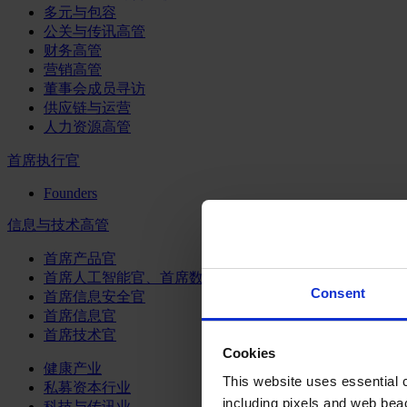
多元与包容
公关与传讯高管
财务高管
营销高管
董事会成员寻访
供应链与运营
人力资源高管
首席执行官
Founders
信息与技术高管
首席产品官
首席人工智能官、首席数据官和首席数据解析官
Consent
首席信息安全官
首席信息官
首席技术官
Cookies
健康产业
This website uses essential co
私募资本行业
including pixels and web beac
科技与传讯业