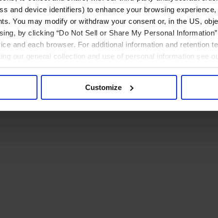
ress and device identifiers) to enhance your browsing experience,
ts. You may modify or withdraw your consent or, in the US, objec
ising, by clicking “Do Not Sell or Share My Personal Information” 
ice and each browser. For additional information and retention 
rding our general collection and use of personal information see o
Customize