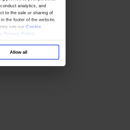
 conduct analytics, and
t to the sale or sharing of
in the footer of the website.
terms see our
Cookie
ur
Privacy Policy
.
Allow all