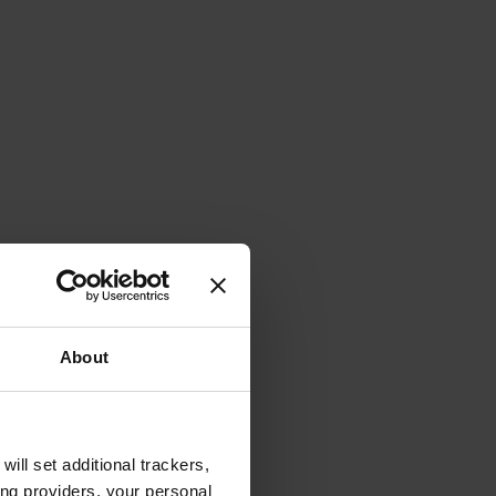
About
will set additional trackers,
ing providers, your personal