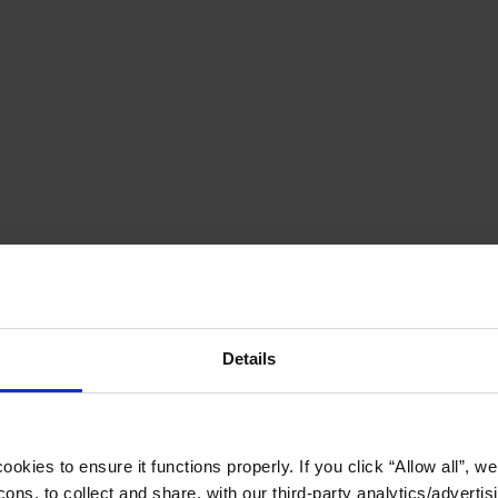
Details
okies to ensure it functions properly. If you click “Allow all”, we 
ons, to collect and share, with our third-party analytics/advertis