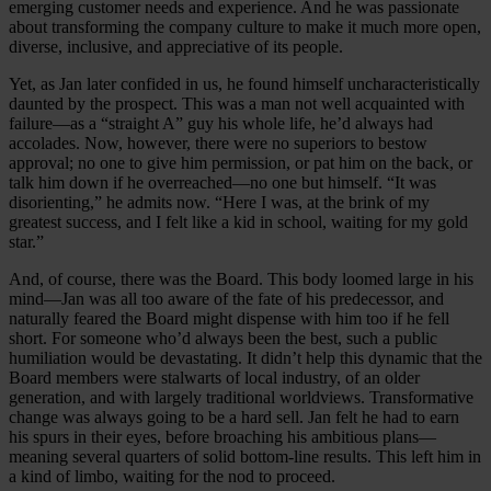
emerging customer needs and experience. And he was passionate
about transforming the company culture to make it much more open,
diverse, inclusive, and appreciative of its people.
Yet, as Jan later confided in us, he found himself uncharacteristically
daunted by the prospect. This was a man not well acquainted with
failure—as a “straight A” guy his whole life, he’d always had
accolades. Now, however, there were no superiors to bestow
approval; no one to give him permission, or pat him on the back, or
talk him down if he overreached—no one but himself. “It was
disorienting,” he admits now. “Here I was, at the brink of my
greatest success, and I felt like a kid in school, waiting for my gold
star.”
And, of course, there was the Board. This body loomed large in his
mind—Jan was all too aware of the fate of his predecessor, and
naturally feared the Board might dispense with him too if he fell
short. For someone who’d always been the best, such a public
humiliation would be devastating. It didn’t help this dynamic that the
Board members were stalwarts of local industry, of an older
generation, and with largely traditional worldviews. Transformative
change was always going to be a hard sell. Jan felt he had to earn
his spurs in their eyes, before broaching his ambitious plans—
meaning several quarters of solid bottom-line results. This left him in
a kind of limbo, waiting for the nod to proceed.