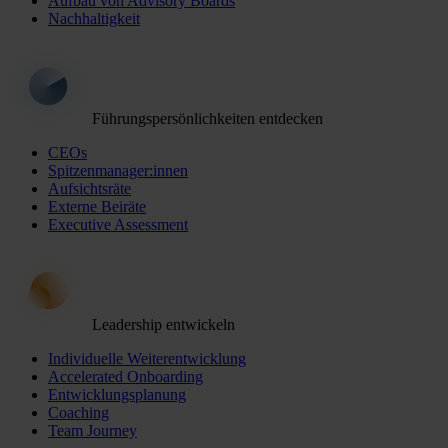
Aufbau von Advisory Boards
Nachhaltigkeit
Führungspersönlichkeiten entdecken
CEOs
Spitzenmanager:innen
Aufsichtsräte
Externe Beiräte
Executive Assessment
Leadership entwickeln
Individuelle Weiterentwicklung
Accelerated Onboarding
Entwicklungsplanung
Coaching
Team Journey