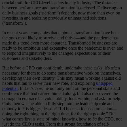
crucial truth for CEO-level leaders in any industry: The distance
between performance and transformation has closed. Delivering on
daily business goals (“perform”) depends, now more than ever, on
investing in and realizing previously unimagined solutions
(“transform”).
In recent years, companies that embrace transformation have been
the ones most likely to survive and thrive—and the pandemic has
made this trend even more apparent. Transformed businesses are
ready to be ambitious and expansive once the pandemic is over, and
to respond imaginatively to the changed expectations of their
customers and stakeholders.
But before a CEO can confidently undertake these tasks, it’s often
necessary for them to do some transformative work on themselves,
developing their own identity. This may mean working against old
habits that fail to serve their new role, and exploring
untapped
potential
. In Jan’s case, he not only built on the personal skills and
confidence that had carried him all along, but also discovered the
courage to embrace his vulnerability, look within, and ask for help.
Only then was he able to fully step into the leadership role and
embody it. His biggest lesson? “I’d been so focused on action—
doing the right thing, at the right time, for the right people.” But
what comes first is state of mind: knowing how to
be
the CEO, not
just do the CEO’s tasks. From this strong foundation of self-