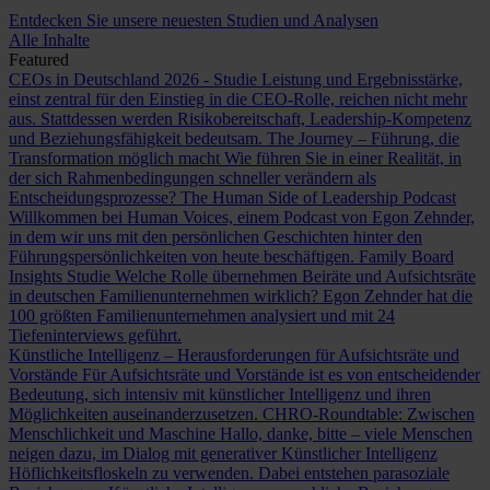
Entdecken Sie unsere neuesten Studien und Analysen
Alle Inhalte
Featured
CEOs in Deutschland 2026 - Studie
Leistung und Ergebnisstärke,
einst zentral für den Einstieg in die CEO-Rolle, reichen nicht mehr
aus. Stattdessen werden Risikobereitschaft, Leadership-Kompetenz
und Beziehungsfähigkeit bedeutsam.
The Journey – Führung, die
Transformation möglich macht
Wie führen Sie in einer Realität, in
der sich Rahmenbedingungen schneller verändern als
Entscheidungsprozesse?
The Human Side of Leadership Podcast
Willkommen bei Human Voices, einem Podcast von Egon Zehnder,
in dem wir uns mit den persönlichen Geschichten hinter den
Führungspersönlichkeiten von heute beschäftigen.
Family Board
Insights Studie
Welche Rolle übernehmen Beiräte und Aufsichtsräte
in deutschen Familienunternehmen wirklich? Egon Zehnder hat die
100 größten Familienunternehmen analysiert und mit 24
Tiefeninterviews geführt.
Künstliche Intelligenz – Herausforderungen für Aufsichtsräte und
Vorstände
Für Aufsichtsräte und Vorstände ist es von entscheidender
Bedeutung, sich intensiv mit künstlicher Intelligenz und ihren
Möglichkeiten auseinanderzusetzen.
CHRO-Roundtable: Zwischen
Menschlichkeit und Maschine
Hallo, danke, bitte – viele Menschen
neigen dazu, im Dialog mit generativer Künstlicher Intelligenz
Höflichkeitsfloskeln zu verwenden. Dabei entstehen parasoziale