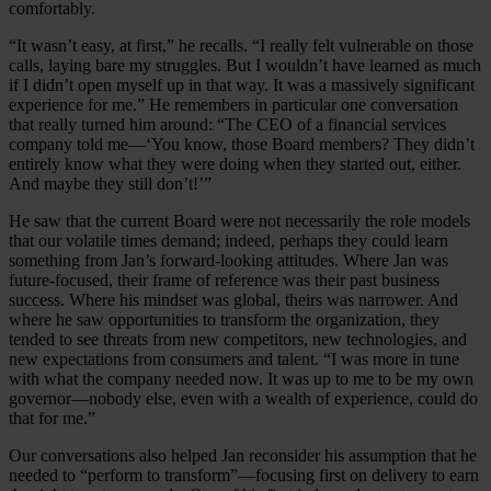
comfortably.
“It wasn’t easy, at first,” he recalls. “I really felt vulnerable on those
calls, laying bare my struggles. But I wouldn’t have learned as much
if I didn’t open myself up in that way. It was a massively significant
experience for me.” He remembers in particular one conversation
that really turned him around: “The CEO of a financial services
company told me—‘You know, those Board members? They didn’t
entirely know what they were doing when they started out, either.
And maybe they still don’t!’”
He saw that the current Board were not necessarily the role models
that our volatile times demand; indeed, perhaps they could learn
something from Jan’s forward-looking attitudes. Where Jan was
future-focused, their frame of reference was their past business
success. Where his mindset was global, theirs was narrower. And
where he saw opportunities to transform the organization, they
tended to see threats from new competitors, new technologies, and
new expectations from consumers and talent. “I was more in tune
with what the company needed now. It was up to me to be my own
governor—nobody else, even with a wealth of experience, could do
that for me.”
Our conversations also helped Jan reconsider his assumption that he
needed to “perform to transform”—focusing first on delivery to earn