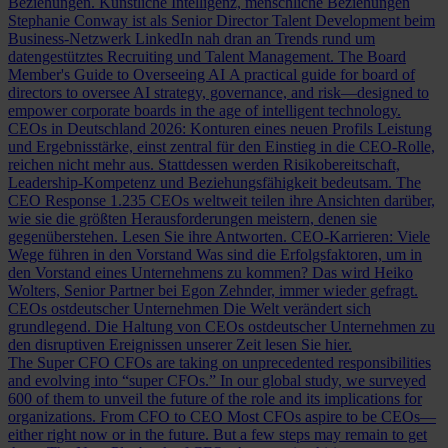
Beziehungen.
Künstliche Intelligenz, menschliche Beziehungen
Stephanie Conway ist als Senior Director Talent Development beim
Business-Netzwerk LinkedIn nah dran an Trends rund um
datengestütztes Recruiting und Talent Management.
The Board
Member's Guide to Overseeing AI
A practical guide for board of
directors to oversee AI strategy, governance, and risk—designed to
empower corporate boards in the age of intelligent technology.
CEOs in Deutschland 2026: Konturen eines neuen Profils
Leistung
und Ergebnisstärke, einst zentral für den Einstieg in die CEO-Rolle,
reichen nicht mehr aus. Stattdessen werden Risikobereitschaft,
Leadership-Kompetenz und Beziehungsfähigkeit bedeutsam.
The
CEO Response
1.235 CEOs weltweit teilen ihre Ansichten darüber,
wie sie die größten Herausforderungen meistern, denen sie
gegenüberstehen. Lesen Sie ihre Antworten.
CEO-Karrieren: Viele
Wege führen in den Vorstand
Was sind die Erfolgsfaktoren, um in
den Vorstand eines Unternehmens zu kommen? Das wird Heiko
Wolters, Senior Partner bei Egon Zehnder, immer wieder gefragt.
CEOs ostdeutscher Unternehmen
Die Welt verändert sich
grundlegend. Die Haltung von CEOs ostdeutscher Unternehmen zu
den disruptiven Ereignissen unserer Zeit lesen Sie hier.
The Super CFO
CFOs are taking on unprecedented responsibilities
and evolving into “super CFOs.” In our global study, we surveyed
600 of them to unveil the future of the role and its implications for
organizations.
From CFO to CEO
Most CFOs aspire to be CEOs—
either right now or in the future. But a few steps may remain to get