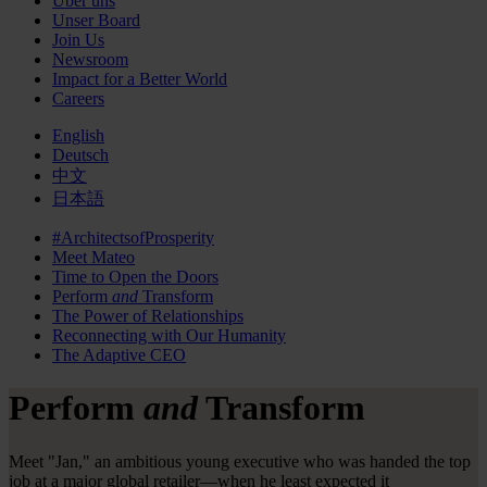
Über uns
Unser Board
Join Us
Newsroom
Impact for a Better World
Careers
English
Deutsch
中文
日本語
#ArchitectsofProsperity
Meet Mateo
Time to Open the Doors
Perform
and
Transform
The Power of Relationships
Reconnecting with Our Humanity
The Adaptive CEO
Perform
and
Transform
Meet "Jan," an ambitious young executive who was handed the top
job at a major global retailer—when he least expected it