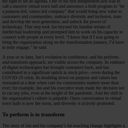
the right to set an agenda. One of his first independent acts was to
call a massive virtual town hall and announce a bold program to “be
a purpose-led, values-led company” that would bring new value to
customers and communities, embrace diversity and inclusion, train
and develop the next generation, and unlock the power of
technology. That step took Jan beyond his familiar terrain of
intellectual leadership and prompted him to work on his capacity to
connect with people at every level. “I knew that if I was going to
bring the organization along on the transformation journey, I’d have
to truly engage,” he said.
A year or so later, Jan’s evolution in confidence, and his perform-
and
-transform approach, are visible across the company. Its embrace
of digital technologies has brought customers back, and has
contributed to a significant uptick in stock price—even during the
COVID-19 crisis. Its doubling down on purpose and values has
resonated at a time when care for communities matters more than
ever; for example, Jan and his executive team made the decision not
to cut any jobs, even at the height of the pandemic. And the shift in
the organization’s culture is palpable: Open conversation in virtual
town halls is now the norm, and diversity is actively promoted.
To perform is to transform
The story of Jan and his company’s far-reaching change highlights a