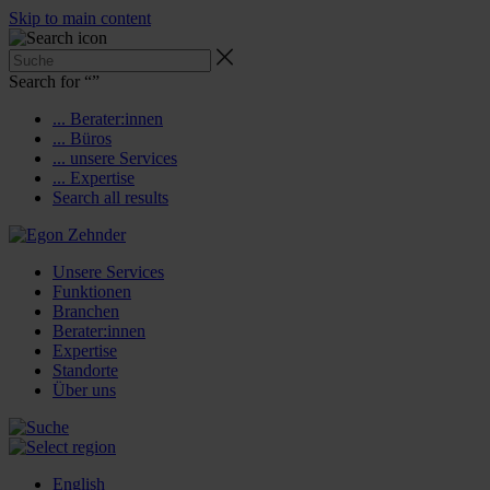
Skip to main content
Search for “
”
... Berater:innen
... Büros
... unsere Services
... Expertise
Search all results
Unsere Services
Funktionen
Branchen
Berater:innen
Expertise
Standorte
Über uns
English