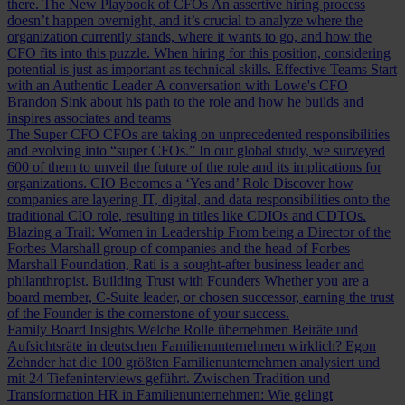
there.
The New Playbook of CFOs
An assertive hiring process
doesn’t happen overnight, and it’s crucial to analyze where the
organization currently stands, where it wants to go, and how the
CFO fits into this puzzle. When hiring for this position, considering
potential is just as important as technical skills.
Effective Teams Start
with an Authentic Leader
A conversation with Lowe's CFO
Brandon Sink about his path to the role and how he builds and
inspires associates and teams
The Super CFO
CFOs are taking on unprecedented responsibilities
and evolving into “super CFOs.” In our global study, we surveyed
600 of them to unveil the future of the role and its implications for
organizations.
CIO Becomes a ‘Yes and’ Role
Discover how
companies are layering IT, digital, and data responsibilities onto the
traditional CIO role, resulting in titles like CDIOs and CDTOs.
Blazing a Trail: Women in Leadership
From being a Director of the
Forbes Marshall group of companies and the head of Forbes
Marshall Foundation, Rati is a sought-after business leader and
philanthropist.
Building Trust with Founders
Whether you are a
board member, C-Suite leader, or chosen successor, earning the trust
of the Founder is the cornerstone of your success.
Family Board Insights
Welche Rolle übernehmen Beiräte und
Aufsichtsräte in deutschen Familienunternehmen wirklich? Egon
Zehnder hat die 100 größten Familienunternehmen analysiert und
mit 24 Tiefeninterviews geführt.
Zwischen Tradition und
Transformation
HR in Familienunternehmen: Wie gelingt