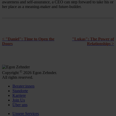
awareness and self-assurance, a CEO can step forward to take his or
her place as a meaning-maker and future-builder.
< "Daniel": Time to Open the
"Lukas": The Power of
Doors
Relationships >
©
Copyright
2026 Egon Zehnder.
All rights reserved.
Berater:innen
Standorte
Karriere
Join Us
Über uns
Unsere Services