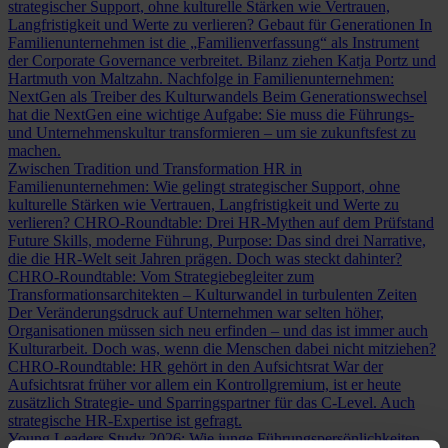
strategischer Support, ohne kulturelle Stärken wie Vertrauen,
Langfristigkeit und Werte zu verlieren?
Gebaut für Generationen
In
Familienunternehmen ist die „Familienverfassung“ als Instrument
der Corporate Governance verbreitet. Bilanz ziehen Katja Portz und
Hartmuth von Maltzahn.
Nachfolge in Familienunternehmen:
NextGen als Treiber des Kulturwandels
Beim Generationswechsel
hat die NextGen eine wichtige Aufgabe: Sie muss die Führungs-
und Unternehmenskultur transformieren – um sie zukunftsfest zu
machen.
Zwischen Tradition und Transformation
HR in
Familienunternehmen: Wie gelingt strategischer Support, ohne
kulturelle Stärken wie Vertrauen, Langfristigkeit und Werte zu
verlieren?
CHRO-Roundtable: Drei HR-Mythen auf dem Prüfstand
Future Skills, moderne Führung, Purpose: Das sind drei Narrative,
die die HR-Welt seit Jahren prägen. Doch was steckt dahinter?
CHRO-Roundtable: Vom Strategiebegleiter zum
Transformationsarchitekten – Kulturwandel in turbulenten Zeiten
Der Veränderungsdruck auf Unternehmen war selten höher,
Organisationen müssen sich neu erfinden – und das ist immer auch
Kulturarbeit. Doch was, wenn die Menschen dabei nicht mitziehen?
CHRO-Roundtable: HR gehört in den Aufsichtsrat
War der
Aufsichtsrat früher vor allem ein Kontrollgremium, ist er heute
zusätzlich Strategie- und Sparringspartner für das C-Level. Auch
strategische HR-Expertise ist gefragt.
Young Leaders Study 2026: Wie junge Führungspersönlichkeiten