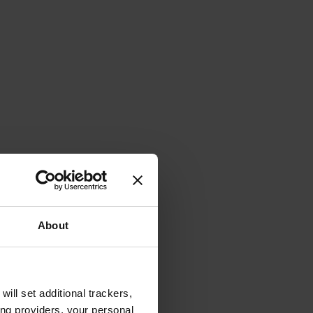
About
will set additional trackers,
ing providers, your personal