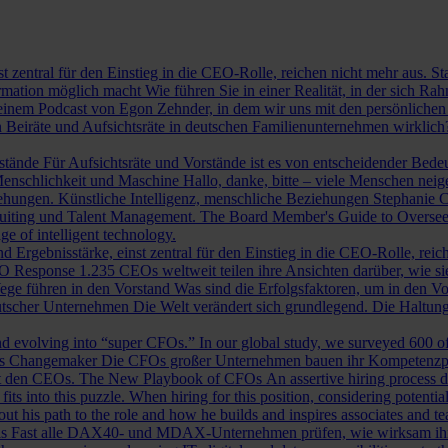
st zentral für den Einstieg in die CEO-Rolle, reichen nicht mehr aus. 
ormation möglich macht
Wie führen Sie in einer Realität, in der sich 
nem Podcast von Egon Zehnder, in dem wir uns mit den persönlichen 
 Beiräte und Aufsichtsräte in deutschen Familienunternehmen wirklich
rstände
Für Aufsichtsräte und Vorstände ist es von entscheidender Bedeut
nschlichkeit und Maschine
Hallo, danke, bitte – viele Menschen neig
iehungen.
Künstliche Intelligenz, menschliche Beziehungen
Stephanie C
ruiting und Talent Management.
The Board Member's Guide to Overse
e of intelligent technology.
d Ergebnisstärke, einst zentral für den Einstieg in die CEO-Rolle, reic
O Response
1.235 CEOs weltweit teilen ihre Ansichten darüber, wie si
ege führen in den Vorstand
Was sind die Erfolgsfaktoren, um in den 
tscher Unternehmen
Die Welt verändert sich grundlegend. Die Haltu
 evolving into “super CFOs.” In our global study, we surveyed 600 of th
als Changemaker
Die CFOs großer Unternehmen bauen ihr Kompetenzprofi
it den CEOs.
The New Playbook of CFOs
An assertive hiring process d
s into this puzzle. When hiring for this position, considering potential i
 his path to the role and how he builds and inspires associates and t
ls
Fast alle DAX40- und MDAX-Unternehmen prüfen, wie wirksam ihr Auf