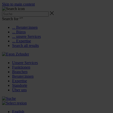
Skip to main content
Search for “
”
... Berater:innen
... Büros
... unsere Services
... Expertise
Search all results
Unsere Services
Funktionen
Branchen
Berater:innen
Expertise
Standorte
Über uns
English