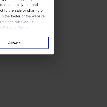
 conduct analytics, and
t to the sale or sharing of
in the footer of the website.
terms see our
Cookie
ur
Privacy Policy
.
Allow all