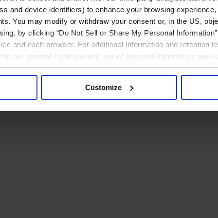
ress and device identifiers) to enhance your browsing experience,
ts. You may modify or withdraw your consent or, in the US, objec
ising, by clicking “Do Not Sell or Share My Personal Information” 
ice and each browser. For additional information and retention 
rding our general collection and use of personal information see o
Customize