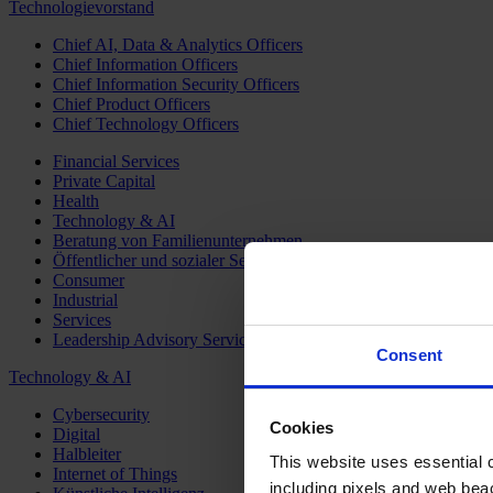
Technologievorstand
Chief AI, Data & Analytics Officers
Chief Information Officers
Chief Information Security Officers
Chief Product Officers
Chief Technology Officers
Financial Services
Private Capital
Health
Technology & AI
Beratung von Familienunternehmen
Öffentlicher und sozialer Sektor
Consumer
Industrial
Services
Leadership Advisory Services
Consent
Technology & AI
Cybersecurity
Cookies
Digital
Halbleiter
This website uses essential co
Internet of Things
including pixels and web beac