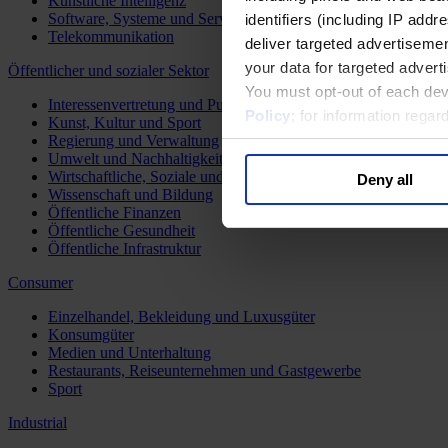
Künstliche Intelligenz
Software, Systeme und Services
identifiers (including IP add
Telekommunikation
deliver targeted advertisemen
your data for targeted advert
Öffentlicher und sozialer Sektor
You must opt-out of each dev
Interessenvertretung und Public Affairs
Policy
; for information rega
Kunst, Kultur und Sport
Regierung und Verwaltung
Umwelt und Nachhaltigkeit
Wirtschaftliche, Soziale und Humanitäre Entwicklung
Deny all
Wissenschaft und Bildung
Öffentliche Finanzen
Öffentliche Gesundheit
Öffentliche Infrastruktur
Consumer
Einzelhandel, Bekleidung und Luxusgüter
Konsumgüter
Medien und Unterhaltung
Restaurants, Reiseunternehmen und Gastgewerbe
Sport
Industrial