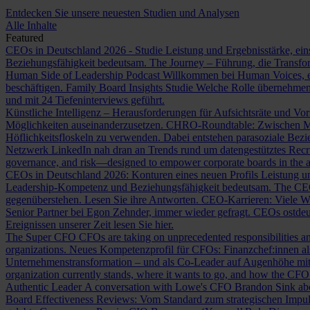
Entdecken Sie unsere neuesten Studien und Analysen
Alle Inhalte
Featured
CEOs in Deutschland 2026 - Studie
Leistung und Ergebnisstärke, ein
Beziehungsfähigkeit bedeutsam.
The Journey – Führung, die Transf
Human Side of Leadership Podcast
Willkommen bei Human Voices, ei
beschäftigen.
Family Board Insights Studie
Welche Rolle übernehmen
und mit 24 Tiefeninterviews geführt.
Künstliche Intelligenz – Herausforderungen für Aufsichtsräte und Vo
Möglichkeiten auseinanderzusetzen.
CHRO-Roundtable: Zwischen Me
Höflichkeitsfloskeln zu verwenden. Dabei entstehen parasoziale Bez
Netzwerk LinkedIn nah dran an Trends rund um datengestütztes Rec
governance, and risk—designed to empower corporate boards in the ag
CEOs in Deutschland 2026: Konturen eines neuen Profils
Leistung un
Leadership-Kompetenz und Beziehungsfähigkeit bedeutsam.
The CE
gegenüberstehen. Lesen Sie ihre Antworten.
CEO-Karrieren: Viele W
Senior Partner bei Egon Zehnder, immer wieder gefragt.
CEOs ostdeu
Ereignissen unserer Zeit lesen Sie hier.
The Super CFO
CFOs are taking on unprecedented responsibilities and
organizations.
Neues Kompetenzprofil für CFOs: Finanzchef:innen 
Unternehmenstransformation – und als Co-Leader auf Augenhöhe m
organization currently stands, where it wants to go, and how the CFO fit
Authentic Leader
A conversation with Lowe's CFO Brandon Sink about
Board Effectiveness Reviews: Vom Standard zum strategischen Impu