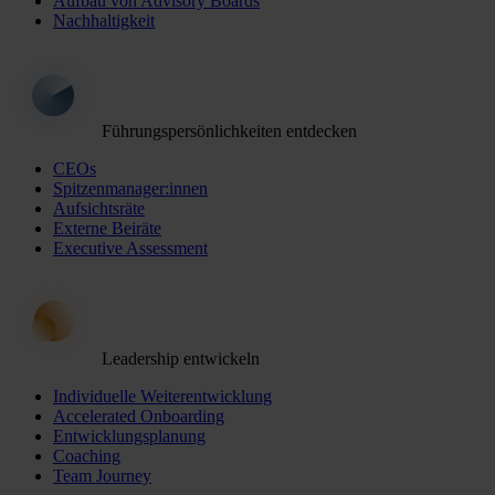
Aufbau von Advisory Boards
Nachhaltigkeit
Führungspersönlichkeiten entdecken
CEOs
Spitzenmanager:innen
Aufsichtsräte
Externe Beiräte
Executive Assessment
Leadership entwickeln
Individuelle Weiterentwicklung
Accelerated Onboarding
Entwicklungsplanung
Coaching
Team Journey