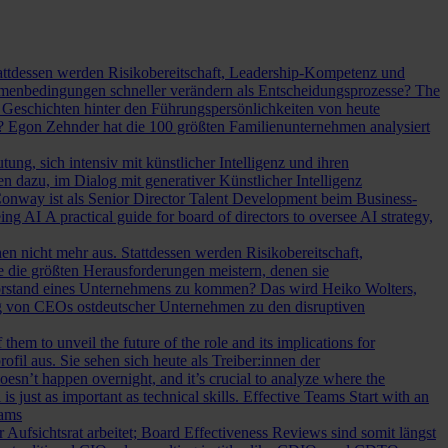
Stattdessen werden Risikobereitschaft, Leadership-Kompetenz und
Rahmenbedingungen schneller verändern als Entscheidungsprozesse?
The
Geschichten hinter den Führungspersönlichkeiten von heute
? Egon Zehnder hat die 100 größten Familienunternehmen analysiert
ung, sich intensiv mit künstlicher Intelligenz und ihren
en dazu, im Dialog mit generativer Künstlicher Intelligenz
onway ist als Senior Director Talent Development beim Business-
eing AI
A practical guide for board of directors to oversee AI strategy,
hen nicht mehr aus. Stattdessen werden Risikobereitschaft,
e die größten Herausforderungen meistern, denen sie
Vorstand eines Unternehmens zu kommen? Das wird Heiko Wolters,
ng von CEOs ostdeutscher Unternehmen zu den disruptiven
em to unveil the future of the role and its implications for
l aus. Sie sehen sich heute als Treiber:innen der
oesn’t happen overnight, and it’s crucial to analyze where the
s just as important as technical skills.
Effective Teams Start with an
eams
sichtsrat arbeitet; Board Effectiveness Reviews sind somit längst