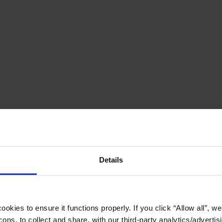
Details
okies to ensure it functions properly. If you click “Allow all”, we 
ons, to collect and share, with our third-party analytics/advertis