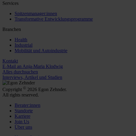
Services
Spitzenmanager:innen
Transformative Entwicklungsprogramme
Branchen
Health
Industrial
Mobilität und Autoindustrie
Kontakt
E-Mail an Anja-Maria Klodwig
Alles durchsuchen
Interviews, Artikel und Studien
©
Copyright
2026 Egon Zehnder.
All rights reserved.
Berater:innen
Standorte
Karriere
Join Us
Über uns