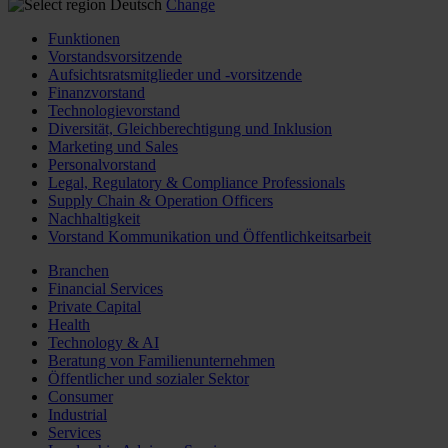
Deutsch
Change
Funktionen
Vorstandsvorsitzende
Aufsichtsratsmitglieder und -vorsitzende
Finanzvorstand
Technologievorstand
Diversität, Gleichberechtigung und Inklusion
Marketing und Sales
Personalvorstand
Legal, Regulatory & Compliance Professionals
Supply Chain & Operation Officers
Nachhaltigkeit
Vorstand Kommunikation und Öffentlichkeitsarbeit
Branchen
Financial Services
Private Capital
Health
Technology & AI
Beratung von Familienunternehmen
Öffentlicher und sozialer Sektor
Consumer
Industrial
Services