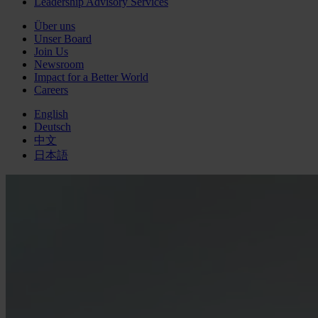
Leadership Advisory Services
Über uns
Unser Board
Join Us
Newsroom
Impact for a Better World
Careers
English
Deutsch
中文
日本語