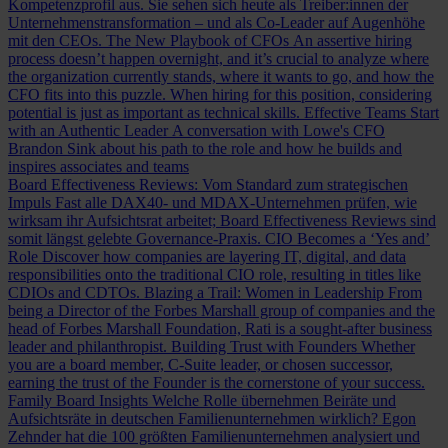
Kompetenzprofil aus. Sie sehen sich heute als Treiber:innen der
Unternehmenstransformation – und als Co-Leader auf Augenhöhe
mit den CEOs.
The New Playbook of CFOs
An assertive hiring
process doesn’t happen overnight, and it’s crucial to analyze where
the organization currently stands, where it wants to go, and how the
CFO fits into this puzzle. When hiring for this position, considering
potential is just as important as technical skills.
Effective Teams Start
with an Authentic Leader
A conversation with Lowe's CFO
Brandon Sink about his path to the role and how he builds and
inspires associates and teams
Board Effectiveness Reviews: Vom Standard zum strategischen
Impuls
Fast alle DAX40- und MDAX-Unternehmen prüfen, wie
wirksam ihr Aufsichtsrat arbeitet; Board Effectiveness Reviews sind
somit längst gelebte Governance-Praxis.
CIO Becomes a ‘Yes and’
Role
Discover how companies are layering IT, digital, and data
responsibilities onto the traditional CIO role, resulting in titles like
CDIOs and CDTOs.
Blazing a Trail: Women in Leadership
From
being a Director of the Forbes Marshall group of companies and the
head of Forbes Marshall Foundation, Rati is a sought-after business
leader and philanthropist.
Building Trust with Founders
Whether
you are a board member, C-Suite leader, or chosen successor,
earning the trust of the Founder is the cornerstone of your success.
Family Board Insights
Welche Rolle übernehmen Beiräte und
Aufsichtsräte in deutschen Familienunternehmen wirklich? Egon
Zehnder hat die 100 größten Familienunternehmen analysiert und