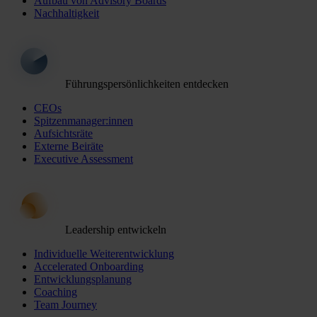
Aufbau von Advisory Boards
Nachhaltigkeit
Führungspersönlichkeiten entdecken
CEOs
Spitzenmanager:innen
Aufsichtsräte
Externe Beiräte
Executive Assessment
Leadership entwickeln
Individuelle Weiterentwicklung
Accelerated Onboarding
Entwicklungsplanung
Coaching
Team Journey