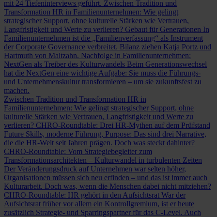
mit 24 Tiefeninterviews geführt.
Zwischen Tradition und
Transformation
HR in Familienunternehmen: Wie gelingt
strategischer Support, ohne kulturelle Stärken wie Vertrauen,
Langfristigkeit und Werte zu verlieren?
Gebaut für Generationen
In
Familienunternehmen ist die „Familienverfassung“ als Instrument
der Corporate Governance verbreitet. Bilanz ziehen Katja Portz und
Hartmuth von Maltzahn.
Nachfolge in Familienunternehmen:
NextGen als Treiber des Kulturwandels
Beim Generationswechsel
hat die NextGen eine wichtige Aufgabe: Sie muss die Führungs-
und Unternehmenskultur transformieren – um sie zukunftsfest zu
machen.
Zwischen Tradition und Transformation
HR in
Familienunternehmen: Wie gelingt strategischer Support, ohne
kulturelle Stärken wie Vertrauen, Langfristigkeit und Werte zu
verlieren?
CHRO-Roundtable: Drei HR-Mythen auf dem Prüfstand
Future Skills, moderne Führung, Purpose: Das sind drei Narrative,
die die HR-Welt seit Jahren prägen. Doch was steckt dahinter?
CHRO-Roundtable: Vom Strategiebegleiter zum
Transformationsarchitekten – Kulturwandel in turbulenten Zeiten
Der Veränderungsdruck auf Unternehmen war selten höher,
Organisationen müssen sich neu erfinden – und das ist immer auch
Kulturarbeit. Doch was, wenn die Menschen dabei nicht mitziehen?
CHRO-Roundtable: HR gehört in den Aufsichtsrat
War der
Aufsichtsrat früher vor allem ein Kontrollgremium, ist er heute
zusätzlich Strategie- und Sparringspartner für das C-Level. Auch