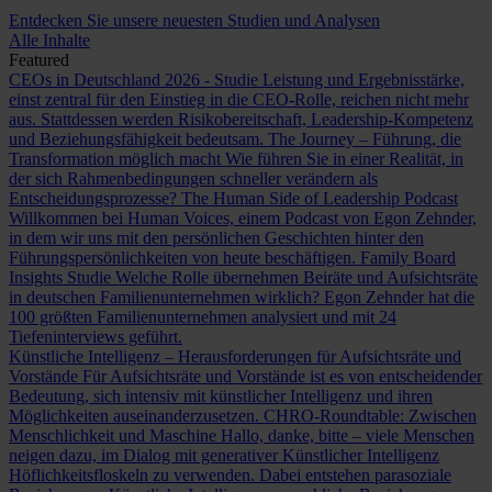
Entdecken Sie unsere neuesten Studien und Analysen
Alle Inhalte
Featured
CEOs in Deutschland 2026 - Studie
Leistung und Ergebnisstärke,
einst zentral für den Einstieg in die CEO-Rolle, reichen nicht mehr
aus. Stattdessen werden Risikobereitschaft, Leadership-Kompetenz
und Beziehungsfähigkeit bedeutsam.
The Journey – Führung, die
Transformation möglich macht
Wie führen Sie in einer Realität, in
der sich Rahmenbedingungen schneller verändern als
Entscheidungsprozesse?
The Human Side of Leadership Podcast
Willkommen bei Human Voices, einem Podcast von Egon Zehnder,
in dem wir uns mit den persönlichen Geschichten hinter den
Führungspersönlichkeiten von heute beschäftigen.
Family Board
Insights Studie
Welche Rolle übernehmen Beiräte und Aufsichtsräte
in deutschen Familienunternehmen wirklich? Egon Zehnder hat die
100 größten Familienunternehmen analysiert und mit 24
Tiefeninterviews geführt.
Künstliche Intelligenz – Herausforderungen für Aufsichtsräte und
Vorstände
Für Aufsichtsräte und Vorstände ist es von entscheidender
Bedeutung, sich intensiv mit künstlicher Intelligenz und ihren
Möglichkeiten auseinanderzusetzen.
CHRO-Roundtable: Zwischen
Menschlichkeit und Maschine
Hallo, danke, bitte – viele Menschen
neigen dazu, im Dialog mit generativer Künstlicher Intelligenz
Höflichkeitsfloskeln zu verwenden. Dabei entstehen parasoziale