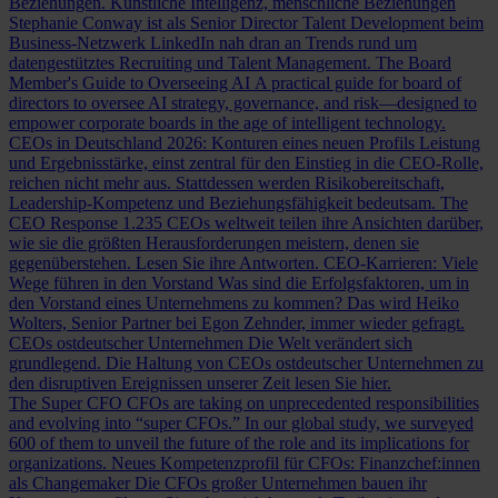
Beziehungen.
Künstliche Intelligenz, menschliche Beziehungen
Stephanie Conway ist als Senior Director Talent Development beim
Business-Netzwerk LinkedIn nah dran an Trends rund um
datengestütztes Recruiting und Talent Management.
The Board
Member's Guide to Overseeing AI
A practical guide for board of
directors to oversee AI strategy, governance, and risk—designed to
empower corporate boards in the age of intelligent technology.
CEOs in Deutschland 2026: Konturen eines neuen Profils
Leistung
und Ergebnisstärke, einst zentral für den Einstieg in die CEO-Rolle,
reichen nicht mehr aus. Stattdessen werden Risikobereitschaft,
Leadership-Kompetenz und Beziehungsfähigkeit bedeutsam.
The
CEO Response
1.235 CEOs weltweit teilen ihre Ansichten darüber,
wie sie die größten Herausforderungen meistern, denen sie
gegenüberstehen. Lesen Sie ihre Antworten.
CEO-Karrieren: Viele
Wege führen in den Vorstand
Was sind die Erfolgsfaktoren, um in
den Vorstand eines Unternehmens zu kommen? Das wird Heiko
Wolters, Senior Partner bei Egon Zehnder, immer wieder gefragt.
CEOs ostdeutscher Unternehmen
Die Welt verändert sich
grundlegend. Die Haltung von CEOs ostdeutscher Unternehmen zu
den disruptiven Ereignissen unserer Zeit lesen Sie hier.
The Super CFO
CFOs are taking on unprecedented responsibilities
and evolving into “super CFOs.” In our global study, we surveyed
600 of them to unveil the future of the role and its implications for
organizations.
Neues Kompetenzprofil für CFOs: Finanzchef:innen
als Changemaker
Die CFOs großer Unternehmen bauen ihr