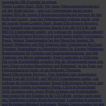
strategische HR-Expertise ist gefragt.
Young Leaders Study 2026: Wie junge Führungspersönlichkeiten
auf ihre Rolle blicken – und was Unternehmen daraus lernen
können
86% der jungen Führungspersönlichkeiten brennen für ihre
Rolle und wissen,, was ihre Führungsarbeit wirksam macht, zeigt
die neueste Young Leaders Study.
Board Effectiveness Reviews:
Vom Standard zum strategischen Impuls
Fast alle DAX40- und
MDAX-Unternehmen prüfen, wie wirksam ihr Aufsichtsrat arbeitet;
Board Effectiveness Reviews sind somit längst gelebte Governance-
Praxis.
Warum Transformation bei den Menschen beginnt: Dr.
Karsten Wildberger und Bill Anderson über Veränderung
Bei Egon
Zehnders Veranstaltung in Düsseldorf trafen Dr. Karsten Wildberger,
Bundesminister für Digitales und Staatsmodernisierung, und Bill
Anderson von Bayer aufeinander.
From Leadership to Eldership:
Die zweite Karrierehälfte gestalten
War der Renteneintritt lange eine
klare Zäsur zwischen Berufsleben und Ruhestand, ist das Ende von
Führungskarrieren heute oft ein fließender Übergang.
Board Effectiveness Reviews: Vom Standard zum strategischen
Impuls
Fast alle DAX40- und MDAX-Unternehmen prüfen, wie
wirksam ihr Aufsichtsrat arbeitet; Board Effectiveness Reviews sind
somit längst gelebte Governance-Praxis.
CEOs in Deutschland
2026: Konturen eines neuen Profils
Leistung und Ergebnisstärke,
einst zentral für den Einstieg in die CEO-Rolle, reichen nicht mehr
aus. Stattdessen werden Risikobereitschaft, Leadership-Kompetenz
und Beziehungsfähigkeit bedeutsam.
Warum Transformation bei den