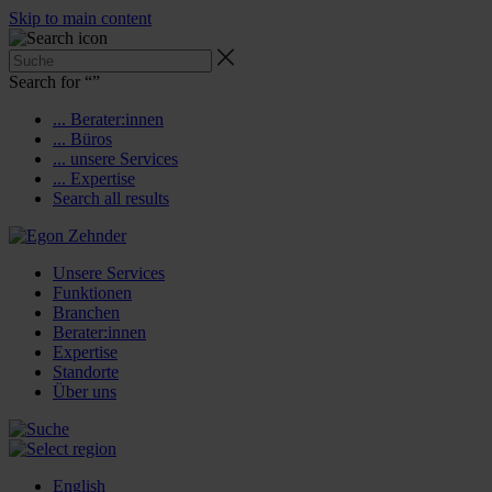
Skip to main content
Search for “
”
... Berater:innen
... Büros
... unsere Services
... Expertise
Search all results
Unsere Services
Funktionen
Branchen
Berater:innen
Expertise
Standorte
Über uns
English