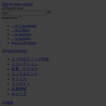
Skip to main content
Search for “
”
... in Consultants
... in Offices
... in Services
... in Insights
Search all results
コンサルティング内容
ファンクション
産業・セクター
コンサルタント
オフィス
インサイト
企業情報
キャリア