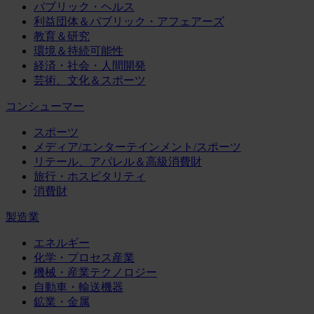
パブリック・ヘルス
利益団体＆パブリック・アフェアーズ
教育＆研究
環境＆持続可能性
経済・社会・人間開発
芸術、文化＆スポーツ
コンシューマー
スポーツ
メディア/エンターテインメント/スポーツ
リテール、アパレル＆高級消費財
旅行・ホスピタリティ
消費財
製造業
エネルギー
化学・プロセス産業
機械・産業テクノロジー
自動車・輸送機器
鉱業・金属