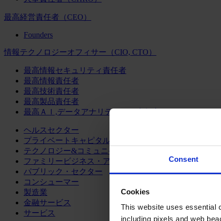
最高経営責任者（CEO）
Founders
情報テクノロジーオフィサー（CIO, CTO）
最高情報セキュリティ責任者
最高情報責任者
最高技術責任者
最高製品責任者
最高ＡＩ,データアナリティクス責任者
ヘルスセクター
プライベートキャピタル
テクノロジー&コミュニケーション
Consent
ファミリービジネス・アドバイザリー
パブリック・セクター
コンシューマー
Cookies
製造業
金融サービス
This website uses essential co
サービス
including pixels and web beac