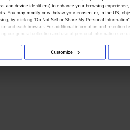
ress and device identifiers) to enhance your browsing experience,
ts. You may modify or withdraw your consent or, in the US, objec
ising, by clicking “Do Not Sell or Share My Personal Information” 
ice and each browser. For additional information and retention 
rding our general collection and use of personal information see o
Customize