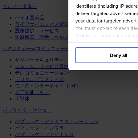
identifiers (including IP add
ヘルスセクター
deliver targeted advertisemen
バイオ医薬品
your data for targeted advert
ライフサイエンス／製薬
You must opt-out of each dev
医療提供・サービス
Policy
; for information rega
医療機器・診断・ヘルスケアテクノロジー
テクノロジー&コミュニケーション
Deny all
サイバーセキュリティ
システム、サービス及びソフトウェア
テレコミュニケーション
デジタルプラクティス
モノのインターネット（IoT)
人工知能（AI）
半導体
パブリック・セクター
パブリック・アドミニストレーション
パブリック・インフラ
パブリック・ファイナンス