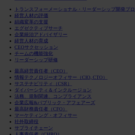
トランスフォーメーショナル・リーダーシップ開発プロ
経営人材の評価
組織変革の支援
エグゼクティブサーチ
企業統治アドバイザリー
経営人材の育成
CEOサクセッション
チームの機能強化
リーダーシップ研修
最高経営責任者（CEO）
情報テクノロジーオフィサー（CIO, CTO）
サステナビリティ（CSR）
ダイバーシティ＆インクルージョン
法務、規制関連、コンプライアンス
企業広報&パブリック・アフェアーズ
最高財務責任者（CFO）
マーケティング・オフィサー
社外取締役
サプライチェーン
人事責任者（CHRO）