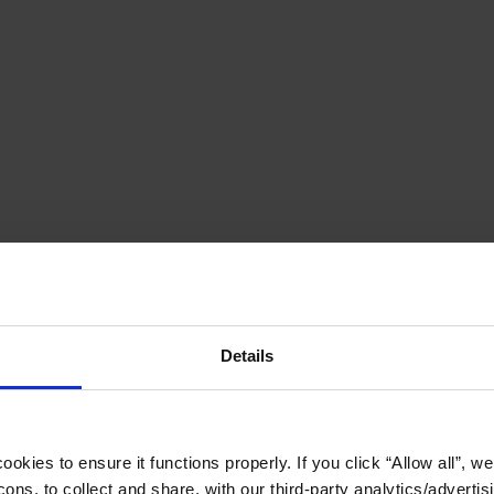
Details
okies to ensure it functions properly. If you click “Allow all”, we 
ons, to collect and share, with our third-party analytics/advertis