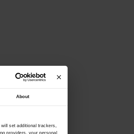
About
will set additional trackers,
ing providers, your personal