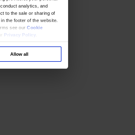
 conduct analytics, and
t to the sale or sharing of
in the footer of the website.
terms see our
Cookie
ur
Privacy Policy
.
Allow all