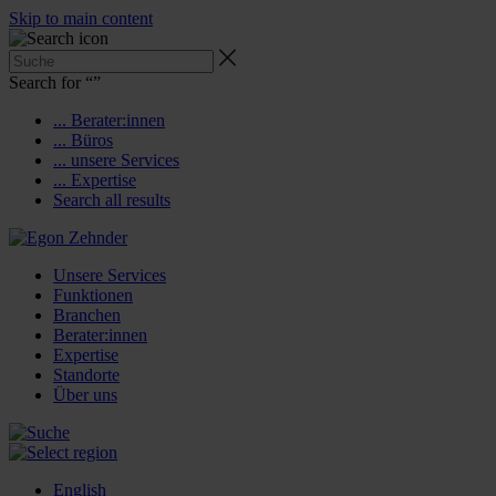
Skip to main content
Search for “
”
... Berater:innen
... Büros
... unsere Services
... Expertise
Search all results
Unsere Services
Funktionen
Branchen
Berater:innen
Expertise
Standorte
Über uns
English