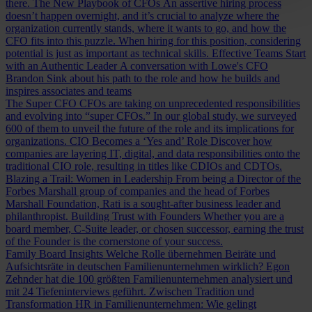
there.
The New Playbook of CFOs
An assertive hiring process
doesn’t happen overnight, and it’s crucial to analyze where the
organization currently stands, where it wants to go, and how the
CFO fits into this puzzle. When hiring for this position, considering
potential is just as important as technical skills.
Effective Teams Start
with an Authentic Leader
A conversation with Lowe's CFO
Brandon Sink about his path to the role and how he builds and
inspires associates and teams
The Super CFO
CFOs are taking on unprecedented responsibilities
and evolving into “super CFOs.” In our global study, we surveyed
600 of them to unveil the future of the role and its implications for
organizations.
CIO Becomes a ‘Yes and’ Role
Discover how
companies are layering IT, digital, and data responsibilities onto the
traditional CIO role, resulting in titles like CDIOs and CDTOs.
Blazing a Trail: Women in Leadership
From being a Director of the
Forbes Marshall group of companies and the head of Forbes
Marshall Foundation, Rati is a sought-after business leader and
philanthropist.
Building Trust with Founders
Whether you are a
board member, C-Suite leader, or chosen successor, earning the trust
of the Founder is the cornerstone of your success.
Family Board Insights
Welche Rolle übernehmen Beiräte und
Aufsichtsräte in deutschen Familienunternehmen wirklich? Egon
Zehnder hat die 100 größten Familienunternehmen analysiert und
mit 24 Tiefeninterviews geführt.
Zwischen Tradition und
Transformation
HR in Familienunternehmen: Wie gelingt