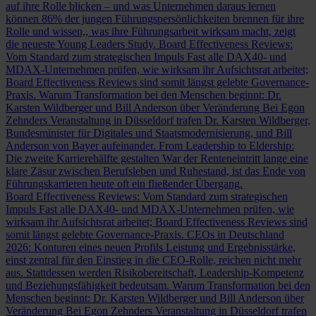
auf ihre Rolle blicken – und was Unternehmen daraus lernen
können
86% der jungen Führungspersönlichkeiten brennen für ihre
Rolle und wissen,, was ihre Führungsarbeit wirksam macht, zeigt
die neueste Young Leaders Study.
Board Effectiveness Reviews:
Vom Standard zum strategischen Impuls
Fast alle DAX40- und
MDAX-Unternehmen prüfen, wie wirksam ihr Aufsichtsrat arbeitet;
Board Effectiveness Reviews sind somit längst gelebte Governance-
Praxis.
Warum Transformation bei den Menschen beginnt: Dr.
Karsten Wildberger und Bill Anderson über Veränderung
Bei Egon
Zehnders Veranstaltung in Düsseldorf trafen Dr. Karsten Wildberger,
Bundesminister für Digitales und Staatsmodernisierung, und Bill
Anderson von Bayer aufeinander.
From Leadership to Eldership:
Die zweite Karrierehälfte gestalten
War der Renteneintritt lange eine
klare Zäsur zwischen Berufsleben und Ruhestand, ist das Ende von
Führungskarrieren heute oft ein fließender Übergang.
Board Effectiveness Reviews: Vom Standard zum strategischen
Impuls
Fast alle DAX40- und MDAX-Unternehmen prüfen, wie
wirksam ihr Aufsichtsrat arbeitet; Board Effectiveness Reviews sind
somit längst gelebte Governance-Praxis.
CEOs in Deutschland
2026: Konturen eines neuen Profils
Leistung und Ergebnisstärke,
einst zentral für den Einstieg in die CEO-Rolle, reichen nicht mehr
aus. Stattdessen werden Risikobereitschaft, Leadership-Kompetenz
und Beziehungsfähigkeit bedeutsam.
Warum Transformation bei den
Menschen beginnt: Dr. Karsten Wildberger und Bill Anderson über
Veränderung
Bei Egon Zehnders Veranstaltung in Düsseldorf trafen