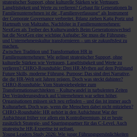
strategischer Support, ohne kulturelle Stärken wie Vertrauen,
Langfristigkeit und Werte zu verlieren?
Gebaut für Generationen
In
Familienunternehmen ist die „Familienverfassung“ als Instrument
der Corporate Governance verbreitet. Bilanz ziehen Katja Portz und
Hartmuth von Maltzahn.
Nachfolge in Familienunternehmen:
NextGen als Treiber des Kulturwandels
Beim Generationswechsel
hat die NextGen eine wichtige Aufgabe: Sie muss die Führungs-
und Unternehmenskultur transformieren – um sie zukunftsfest zu
machen.
Zwischen Tradition und Transformation
HR in
Familienunternehmen: Wie gelingt strategischer Support, ohne
kulturelle Stärken wie Vertrauen, Langfristigkeit und Werte zu
verlieren?
CHRO-Roundtable: Drei HR-Mythen auf dem Prüfstand
Future Skills, moderne Führung, Purpose: Das sind drei Narrative,
die die HR-Welt seit Jahren prägen. Doch was steckt dahinter?
CHRO-Roundtable: Vom Strategiebegleiter zum
Transformationsarchitekten – Kulturwandel in turbulenten Zeiten
Der Veränderungsdruck auf Unternehmen war selten höher,
Organisationen müssen sich neu erfinden – und das ist immer auch
Kulturarbeit. Doch was, wenn die Menschen dabei nicht mitziehen?
CHRO-Roundtable: HR gehört in den Aufsichtsrat
War der
Aufsichtsrat früher vor allem ein Kontrollgremium, ist er heute
zusätzlich Strategie- und Sparringspartner für das C-Level. Auch
strategische HR-Expertise ist gefragt.
Young Leaders Study 2026: Wie junge Führungspersönlichkeiten