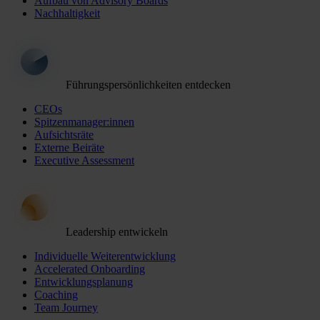
Aufbau von Advisory Boards
Nachhaltigkeit
Führungspersönlichkeiten entdecken
CEOs
Spitzenmanager:innen
Aufsichtsräte
Externe Beiräte
Executive Assessment
Leadership entwickeln
Individuelle Weiterentwicklung
Accelerated Onboarding
Entwicklungsplanung
Coaching
Team Journey