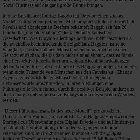
Social Business auf die ganz große Bühne bringen.
In dem Brasilianer Rodrigo Baggio hat Drayton einen solchen
Modell-Entrepreneur gefunden. Mit Computerschulen in Großstadt-
Favelas und abgelegenen Dörfern bekämpft Baggio seit fast 20
Jahren die „digitale Spaltung“ der lateinamerikanischen
Gesellschaft. Was Drayton allerdings noch viel mehr fasziniert als
die zweifellos beeindruckende Erfolgsbilanz Baggios, ist seine
Fähigkeit, selbst in solchen Menschen einen unternehmerischen
Geist zu entfachen, die bis dato nicht einmal ahnten, dass es für sie
eine Perspektive jenseits ihrer armseligen Blechhüttensiedlungen
geben könnte. Im Laufe der Jahre ist es Baggio gelungen, Hunderte,
wenn nicht Tausende von Menschen aus den Favelas zu „Change
Agents“ zu entwickeln, zu Menschen, die ihre eigenen
Lebensentwürfe umschmieden, in ihren Siedlungen eine
Führungsrolle übernehmen, durch ihr positives Beispiel andere aus
der Lethargie reißen und so zu Katalysatoren des sozialen Wandels
werden.
„Dieser Führungsansatz ist das neue Modell“, prognostiziert
Drayton voller Enthusiasmus mit Blick auf Baggios Empowerment-
Strategie zur Überwindung des Digital Divide – und auf Initiativen
mit ähnlicher Stoßrichtung, die in den vergangenen Jahren
entstanden sind: In Großbritannien kümmert sich die „Digital
Inclusion Force“ um den Anschluss der rund 15 Millionen Briten,