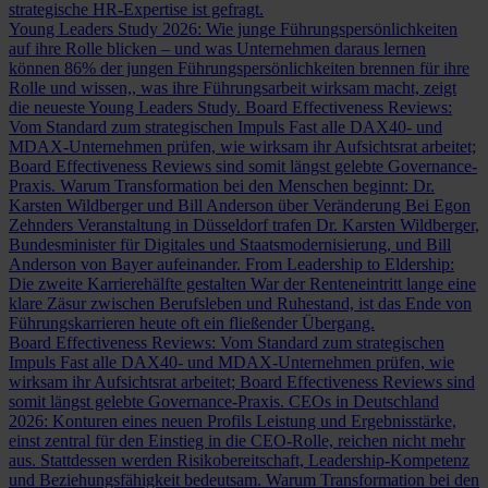
strategische HR-Expertise ist gefragt.
Young Leaders Study 2026: Wie junge Führungspersönlichkeiten
auf ihre Rolle blicken – und was Unternehmen daraus lernen
können
86% der jungen Führungspersönlichkeiten brennen für ihre
Rolle und wissen,, was ihre Führungsarbeit wirksam macht, zeigt
die neueste Young Leaders Study.
Board Effectiveness Reviews:
Vom Standard zum strategischen Impuls
Fast alle DAX40- und
MDAX-Unternehmen prüfen, wie wirksam ihr Aufsichtsrat arbeitet;
Board Effectiveness Reviews sind somit längst gelebte Governance-
Praxis.
Warum Transformation bei den Menschen beginnt: Dr.
Karsten Wildberger und Bill Anderson über Veränderung
Bei Egon
Zehnders Veranstaltung in Düsseldorf trafen Dr. Karsten Wildberger,
Bundesminister für Digitales und Staatsmodernisierung, und Bill
Anderson von Bayer aufeinander.
From Leadership to Eldership:
Die zweite Karrierehälfte gestalten
War der Renteneintritt lange eine
klare Zäsur zwischen Berufsleben und Ruhestand, ist das Ende von
Führungskarrieren heute oft ein fließender Übergang.
Board Effectiveness Reviews: Vom Standard zum strategischen
Impuls
Fast alle DAX40- und MDAX-Unternehmen prüfen, wie
wirksam ihr Aufsichtsrat arbeitet; Board Effectiveness Reviews sind
somit längst gelebte Governance-Praxis.
CEOs in Deutschland
2026: Konturen eines neuen Profils
Leistung und Ergebnisstärke,
einst zentral für den Einstieg in die CEO-Rolle, reichen nicht mehr
aus. Stattdessen werden Risikobereitschaft, Leadership-Kompetenz
und Beziehungsfähigkeit bedeutsam.
Warum Transformation bei den