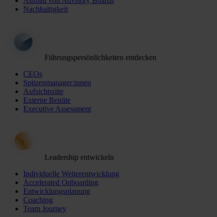
Aufbau von Advisory Boards
Nachhaltigkeit
Führungspersönlichkeiten entdecken
CEOs
Spitzenmanager:innen
Aufsichtsräte
Externe Beiräte
Executive Assessment
Leadership entwickeln
Individuelle Weiterentwicklung
Accelerated Onboarding
Entwicklungsplanung
Coaching
Team Journey