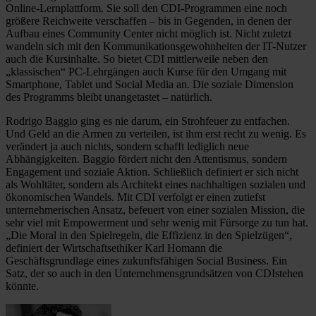
Online-Lernplattform. Sie soll den CDI-Programmen eine noch
größere Reichweite verschaffen – bis in Gegenden, in denen der
Aufbau eines Community Center nicht möglich ist. Nicht zuletzt
wandeln sich mit den Kommunikationsgewohnheiten der IT-Nutzer
auch die Kursinhalte. So bietet CDI mittlerweile neben den
„klassischen“ PC-Lehrgängen auch Kurse für den Umgang mit
Smartphone, Tablet und Social Media an. Die soziale Dimension
des Programms bleibt unangetastet – natürlich.
Rodrigo Baggio ging es nie darum, ein Strohfeuer zu entfachen.
Und Geld an die Armen zu verteilen, ist ihm erst recht zu wenig. Es
verändert ja auch nichts, sondern schafft lediglich neue
Abhängigkeiten. Baggio fördert nicht den Attentismus, sondern
Engagement und soziale Aktion. Schließlich definiert er sich nicht
als Wohltäter, sondern als Architekt eines nachhaltigen sozialen und
ökonomischen Wandels. Mit CDI verfolgt er einen zutiefst
unternehmerischen Ansatz, befeuert von einer sozialen Mission, die
sehr viel mit Empowerment und sehr wenig mit Fürsorge zu tun hat.
„Die Moral in den Spielregeln, die Effizienz in den Spielzügen“,
definiert der Wirtschaftsethiker Karl Homann die
Geschäftsgrundlage eines zukunftsfähigen Social Business. Ein
Satz, der so auch in den Unternehmensgrundsätzen von CDIstehen
könnte.