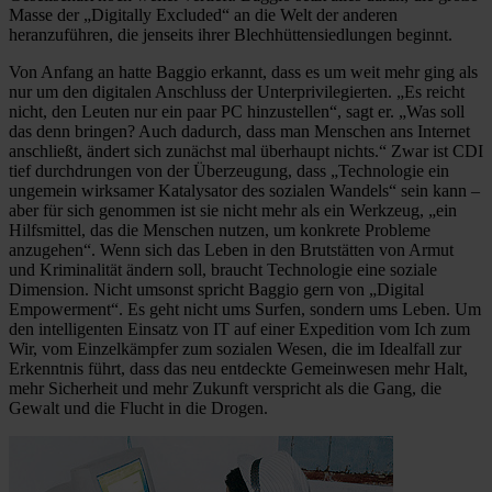
Masse der „Digitally Excluded“ an die Welt der anderen
heranzuführen, die jenseits ihrer Blechhüttensiedlungen beginnt.
Von Anfang an hatte Baggio erkannt, dass es um weit mehr ging als
nur um den digitalen Anschluss der Unterprivilegierten. „Es reicht
nicht, den Leuten nur ein paar PC hinzustellen“, sagt er. „Was soll
das denn bringen? Auch dadurch, dass man Menschen ans Internet
anschließt, ändert sich zunächst mal überhaupt nichts.“ Zwar ist CDI
tief durchdrungen von der Überzeugung, dass „Technologie ein
ungemein wirksamer Katalysator des sozialen Wandels“ sein kann –
aber für sich genommen ist sie nicht mehr als ein Werkzeug, „ein
Hilfsmittel, das die Menschen nutzen, um konkrete Probleme
anzugehen“. Wenn sich das Leben in den Brutstätten von Armut
und Kriminalität ändern soll, braucht Technologie eine soziale
Dimension. Nicht umsonst spricht Baggio gern von „Digital
Empowerment“. Es geht nicht ums Surfen, sondern ums Leben. Um
den intelligenten Einsatz von IT auf einer Expedition vom Ich zum
Wir, vom Einzelkämpfer zum sozialen Wesen, die im Idealfall zur
Erkenntnis führt, dass das neu entdeckte Gemeinwesen mehr Halt,
mehr Sicherheit und mehr Zukunft verspricht als die Gang, die
Gewalt und die Flucht in die Drogen.