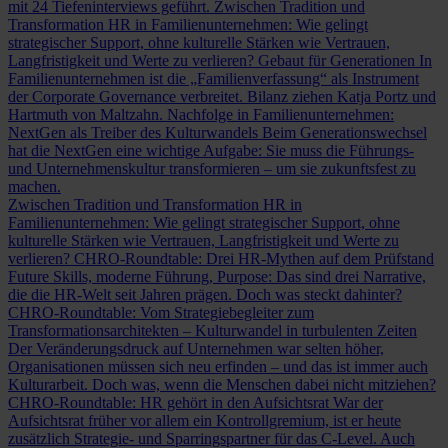
mit 24 Tiefeninterviews geführt.
Zwischen Tradition und
Transformation
HR in Familienunternehmen: Wie gelingt
strategischer Support, ohne kulturelle Stärken wie Vertrauen,
Langfristigkeit und Werte zu verlieren?
Gebaut für Generationen
In
Familienunternehmen ist die „Familienverfassung“ als Instrument
der Corporate Governance verbreitet. Bilanz ziehen Katja Portz und
Hartmuth von Maltzahn.
Nachfolge in Familienunternehmen:
NextGen als Treiber des Kulturwandels
Beim Generationswechsel
hat die NextGen eine wichtige Aufgabe: Sie muss die Führungs-
und Unternehmenskultur transformieren – um sie zukunftsfest zu
machen.
Zwischen Tradition und Transformation
HR in
Familienunternehmen: Wie gelingt strategischer Support, ohne
kulturelle Stärken wie Vertrauen, Langfristigkeit und Werte zu
verlieren?
CHRO-Roundtable: Drei HR-Mythen auf dem Prüfstand
Future Skills, moderne Führung, Purpose: Das sind drei Narrative,
die die HR-Welt seit Jahren prägen. Doch was steckt dahinter?
CHRO-Roundtable: Vom Strategiebegleiter zum
Transformationsarchitekten – Kulturwandel in turbulenten Zeiten
Der Veränderungsdruck auf Unternehmen war selten höher,
Organisationen müssen sich neu erfinden – und das ist immer auch
Kulturarbeit. Doch was, wenn die Menschen dabei nicht mitziehen?
CHRO-Roundtable: HR gehört in den Aufsichtsrat
War der
Aufsichtsrat früher vor allem ein Kontrollgremium, ist er heute
zusätzlich Strategie- und Sparringspartner für das C-Level. Auch