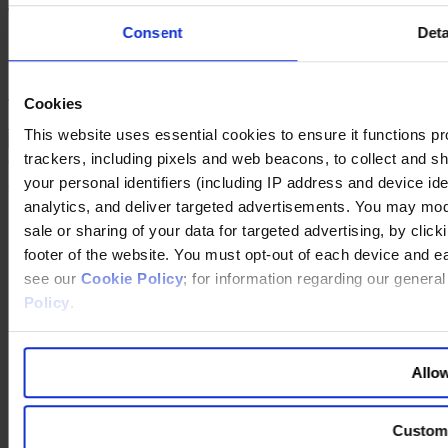
Themengebiete in diesem Artikel
Consent
Deta
Leadership
Human Resources
Cookies
Teilen
Share on LinkedIn
Share via Email
Download the PDF
This website uses essential cookies to ensure it functions prope
trackers, including pixels and web beacons, to collect and sha
©
Copyright
2026 Egon Zehnder.
All rights reserved.
your personal identifiers (including IP address and device id
analytics, and deliver targeted advertisements. You may modi
Berater:innen
sale or sharing of your data for targeted advertising, by clic
Standorte
Karriere
footer of the website. You must opt-out of each device and e
Join Us
see our
Cookie Policy
; for information regarding our genera
Über uns
Policy
.
Unsere Services
Funktionen
Branchen
Allow
Expertise
Newsroom
Unser Podcast
Custom