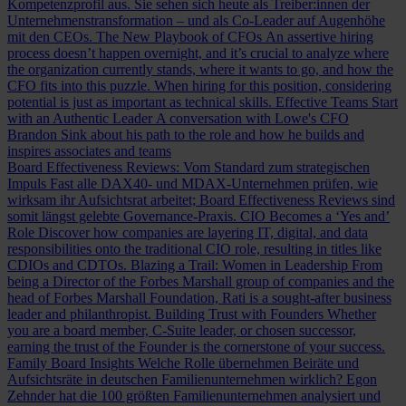
Kompetenzprofil aus. Sie sehen sich heute als Treiber:innen der
Unternehmenstransformation – und als Co-Leader auf Augenhöhe
mit den CEOs.
The New Playbook of CFOs
An assertive hiring
process doesn’t happen overnight, and it’s crucial to analyze where
the organization currently stands, where it wants to go, and how the
CFO fits into this puzzle. When hiring for this position, considering
potential is just as important as technical skills.
Effective Teams Start
with an Authentic Leader
A conversation with Lowe's CFO
Brandon Sink about his path to the role and how he builds and
inspires associates and teams
Board Effectiveness Reviews: Vom Standard zum strategischen
Impuls
Fast alle DAX40- und MDAX-Unternehmen prüfen, wie
wirksam ihr Aufsichtsrat arbeitet; Board Effectiveness Reviews sind
somit längst gelebte Governance-Praxis.
CIO Becomes a ‘Yes and’
Role
Discover how companies are layering IT, digital, and data
responsibilities onto the traditional CIO role, resulting in titles like
CDIOs and CDTOs.
Blazing a Trail: Women in Leadership
From
being a Director of the Forbes Marshall group of companies and the
head of Forbes Marshall Foundation, Rati is a sought-after business
leader and philanthropist.
Building Trust with Founders
Whether
you are a board member, C-Suite leader, or chosen successor,
earning the trust of the Founder is the cornerstone of your success.
Family Board Insights
Welche Rolle übernehmen Beiräte und
Aufsichtsräte in deutschen Familienunternehmen wirklich? Egon
Zehnder hat die 100 größten Familienunternehmen analysiert und