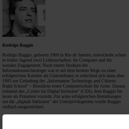
Rodrigo Baggio
Rodrigo Baggio, geboren 1969 in Rio de Janeiro, entwickelte schon
in früher Jugend zwei Leidenschaften: für Computer und für
soziales Engagement. Nach einem Studium der
Informationstechnologie war er auf dem bestem Wege zu einer
erfolgreichen Karriere als Unternehmer, er entschied sich dann aber
1995 zur Gründung der „Information Technology and Citizens
Right School“ – Brasiliens erster Computerschule für Arme. Daraus
entstand das „Center for Digital Inclusion“ (CDI), dem Baggio bis
heute als Präsident vorsteht. Für seine erfolgreichen Bemühungen
um die „digitale Inklusion“ der Unterprivilegierten wurde Baggio
vielfach ausgezeichnet.
FOTOS: RJW/GETTY IMAGES / CDI / NADINE RUPP/GETTY
IMAGES