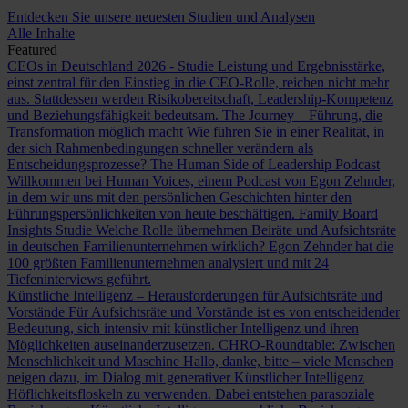
Entdecken Sie unsere neuesten Studien und Analysen
Alle Inhalte
Featured
CEOs in Deutschland 2026 - Studie
Leistung und Ergebnisstärke,
einst zentral für den Einstieg in die CEO-Rolle, reichen nicht mehr
aus. Stattdessen werden Risikobereitschaft, Leadership-Kompetenz
und Beziehungsfähigkeit bedeutsam.
The Journey – Führung, die
Transformation möglich macht
Wie führen Sie in einer Realität, in
der sich Rahmenbedingungen schneller verändern als
Entscheidungsprozesse?
The Human Side of Leadership Podcast
Willkommen bei Human Voices, einem Podcast von Egon Zehnder,
in dem wir uns mit den persönlichen Geschichten hinter den
Führungspersönlichkeiten von heute beschäftigen.
Family Board
Insights Studie
Welche Rolle übernehmen Beiräte und Aufsichtsräte
in deutschen Familienunternehmen wirklich? Egon Zehnder hat die
100 größten Familienunternehmen analysiert und mit 24
Tiefeninterviews geführt.
Künstliche Intelligenz – Herausforderungen für Aufsichtsräte und
Vorstände
Für Aufsichtsräte und Vorstände ist es von entscheidender
Bedeutung, sich intensiv mit künstlicher Intelligenz und ihren
Möglichkeiten auseinanderzusetzen.
CHRO-Roundtable: Zwischen
Menschlichkeit und Maschine
Hallo, danke, bitte – viele Menschen
neigen dazu, im Dialog mit generativer Künstlicher Intelligenz
Höflichkeitsfloskeln zu verwenden. Dabei entstehen parasoziale