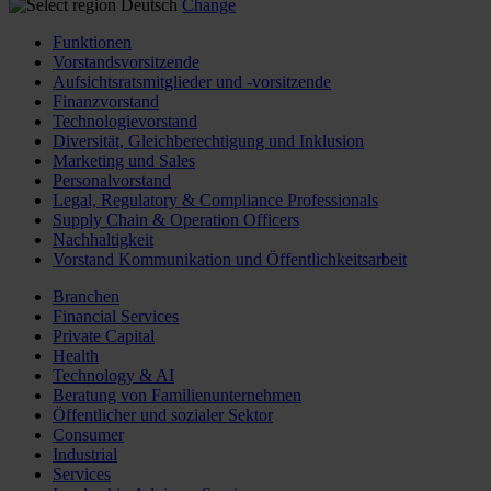
Deutsch
Change
Funktionen
Vorstandsvorsitzende
Aufsichtsratsmitglieder und -vorsitzende
Finanzvorstand
Technologievorstand
Diversität, Gleichberechtigung und Inklusion
Marketing und Sales
Personalvorstand
Legal, Regulatory & Compliance Professionals
Supply Chain & Operation Officers
Nachhaltigkeit
Vorstand Kommunikation und Öffentlichkeitsarbeit
Branchen
Financial Services
Private Capital
Health
Technology & AI
Beratung von Familienunternehmen
Öffentlicher und sozialer Sektor
Consumer
Industrial
Services