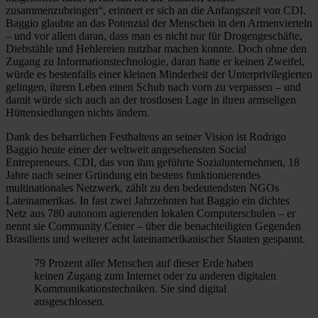
zusammenzubringen“, erinnert er sich an die Anfangszeit von CDI.
Baggio glaubte an das Potenzial der Menschen in den Armenvierteln
– und vor allem daran, dass man es nicht nur für Drogengeschäfte,
Diebstähle und Hehlereien nutzbar machen konnte. Doch ohne den
Zugang zu Informationstechnologie, daran hatte er keinen Zweifel,
würde es bestenfalls einer kleinen Minderheit der Unterprivilegierten
gelingen, ihrem Leben einen Schub nach vorn zu verpassen – und
damit würde sich auch an der trostlosen Lage in ihren armseligen
Hüttensiedlungen nichts ändern.
Dank des beharrlichen Festhaltens an seiner Vision ist Rodrigo
Baggio heute einer der weltweit angesehensten Social
Entrepreneurs. CDI, das von ihm geführte Sozialunternehmen, 18
Jahre nach seiner Gründung ein bestens funktionierendes
multinationales Netzwerk, zählt zu den bedeutendsten NGOs
Lateinamerikas. In fast zwei Jahrzehnten hat Baggio ein dichtes
Netz aus 780 autonom agierenden lokalen Computerschulen – er
nennt sie Community Center – über die benachteiligten Gegenden
Brasiliens und weiterer acht lateinamerikanischer Staaten gespannt.
79 Prozent aller Menschen auf dieser Erde haben
keinen Zugang zum Internet oder zu anderen digitalen
Kommunikationstechniken. Sie sind digital
ausgeschlossen.