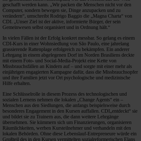
geschafft werden kann. „Wir packen die Menschen nicht vor den
Computer, sondern bewegen sie, Dinge anzupacken und zu
verändern“, umschreibt Rodrigo Baggio die „Magna Charta“ von
CDI. „Unser Ziel ist der aktive, informierte Bürger, der sein
Gemeinwesen selbst organisiert und in Ordnung hält.“
In vielen Fällen ist der Erfolg konkret messbar. So gelang es einem
CDI-Kurs in einer Wohnsiedlung von São Paulo, eine jahrelang
grassierende Rattenplage erfolgreich zu bekämpfen. Ein anderer
Lehrgang in einem abgelegenen Dorf im Norden Brasiliens deckte
mit einem Foto- und Social-Media-Projekt eine Kette von
Missbrauchsfällen an Kindern auf – und sorgte mit einer mehr als
einjährigen engagierten Kampagne dafür, dass die Missbrauchsopfer
und ihre Familien jetzt vor Ort psychologische und medizinische
Hilfe erhalten.
Eine Schlüsselrolle in diesem Prozess des technologischen und
sozialen Lernens nehmen die lokalen „Change Agents“ ein –
Menschen aus den Siedlungen, die anfangs beispielsweise durch
besonderes Engagement in den Kursen auffallen. CDI„entdeckt“ sie
und bildet sie zu Trainern aus, die dann weitere Lehrgänge
übernehmen. Sie kümmern sich um Finanzierungen, organisieren
Räumlichkeiten, werben Kursteilnehmer und verhandeln mit den
lokalen Behörden. Ohne diese Lebenslauf-Entrepreneure würde ein
Großteil des in den Kursen vermittelten sozialreformerischen Elans