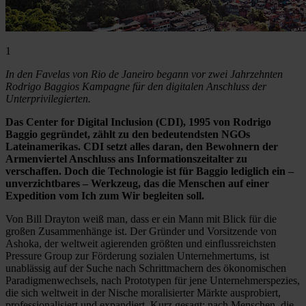
1
In den Favelas von Rio de Janeiro begann vor zwei Jahrzehnten
Rodrigo Baggios Kampagne für den digitalen Anschluss der
Unterprivilegierten.
Das Center for Digital Inclusion (CDI), 1995 von Rodrigo
Baggio gegründet, zählt zu den bedeutendsten NGOs
Lateinamerikas. CDI setzt alles daran, den Bewohnern der
Armenviertel Anschluss ans Informationszeitalter zu
verschaffen. Doch die Technologie ist für Baggio lediglich ein –
unverzichtbares – Werkzeug, das die Menschen auf einer
Expedition vom Ich zum Wir begleiten soll.
Von Bill Drayton weiß man, dass er ein Mann mit Blick für die
großen Zusammenhänge ist. Der Gründer und Vorsitzende von
Ashoka, der weltweit agierenden größten und einflussreichsten
Pressure Group zur Förderung sozialen Unternehmertums, ist
unablässig auf der Suche nach Schrittmachern des ökonomischen
Paradigmenwechsels, nach Prototypen für jene Unternehmerspezies,
die sich weltweit in der Nische moralisierter Märkte ausprobiert,
professionalisiert und expandiert. Kurz gesagt: nach Menschen, die