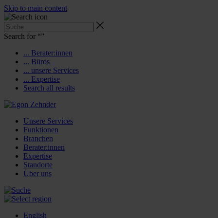
Skip to main content
Search for “
”
... Berater:innen
... Büros
... unsere Services
... Expertise
Search all results
Unsere Services
Funktionen
Branchen
Berater:innen
Expertise
Standorte
Über uns
English