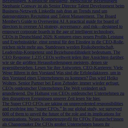
Beziehungen.
Künstliche Intelligenz, menschliche Beziehungen
Stephanie Conway ist als Senior Director Talent Development beim
Business-Netzwerk LinkedIn nah dran an Trends rund um
datengestütztes Recruiting und Talent Management.
The Board
Member's Guide to Overseeing AI
A practical guide for board of
directors to oversee AI strategy, governance, and risk—designed to
empower corporate boards in the age of intelligent technology.
CEOs in Deutschland 2026: Konturen eines neuen Profils
Leistung
und Ergebnisstärke, einst zentral für den Einstieg in die CEO-Rolle,
reichen nicht mehr aus. Stattdessen werden Risikobereitschaft,
Leadership-Kompetenz und Beziehungsfähigkeit bedeutsam.
The
CEO Response
1.235 CEOs weltweit teilen ihre Ansichten darüber,
wie sie die größten Herausforderungen meistern, denen sie
gegenüberstehen. Lesen Sie ihre Antworten.
CEO-Karrieren: Viele
Wege führen in den Vorstand
Was sind die Erfolgsfaktoren, um in
den Vorstand eines Unternehmens zu kommen? Das wird Heiko
Wolters, Senior Partner bei Egon Zehnder, immer wieder gefragt.
CEOs ostdeutscher Unternehmen
Die Welt verändert sich
grundlegend. Die Haltung von CEOs ostdeutscher Unternehmen zu
den disruptiven Ereignissen unserer Zeit lesen Sie hier.
The Super CFO
CFOs are taking on unprecedented responsibilities
and evolving into “super CFOs.” In our global study, we surveyed
600 of them to unveil the future of the role and its implications for
organizations.
Neues Kompetenzprofil für CFOs: Finanzchef:innen
als Changemaker
Die CFOs großer Unternehmen bauen ihr