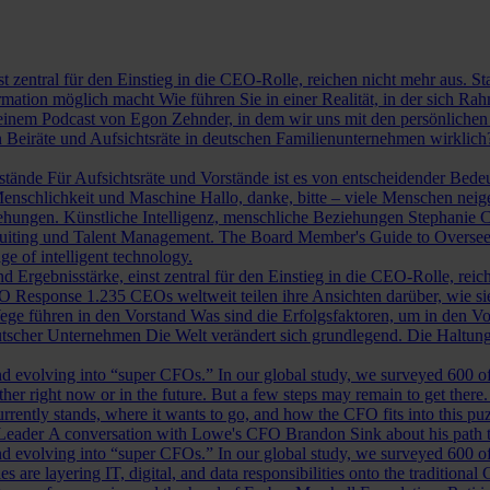
st zentral für den Einstieg in die CEO-Rolle, reichen nicht mehr aus. 
ormation möglich macht
Wie führen Sie in einer Realität, in der sich 
nem Podcast von Egon Zehnder, in dem wir uns mit den persönlichen 
 Beiräte und Aufsichtsräte in deutschen Familienunternehmen wirklich
rstände
Für Aufsichtsräte und Vorstände ist es von entscheidender Bedeut
nschlichkeit und Maschine
Hallo, danke, bitte – viele Menschen neig
iehungen.
Künstliche Intelligenz, menschliche Beziehungen
Stephanie C
ruiting und Talent Management.
The Board Member's Guide to Overse
e of intelligent technology.
d Ergebnisstärke, einst zentral für den Einstieg in die CEO-Rolle, reic
O Response
1.235 CEOs weltweit teilen ihre Ansichten darüber, wie si
ege führen in den Vorstand
Was sind die Erfolgsfaktoren, um in den 
tscher Unternehmen
Die Welt verändert sich grundlegend. Die Haltu
 evolving into “super CFOs.” In our global study, we surveyed 600 of th
r right now or in the future. But a few steps may remain to get there
rrently stands, where it wants to go, and how the CFO fits into this puzz
 Leader
A conversation with Lowe's CFO Brandon Sink about his path to
 evolving into “super CFOs.” In our global study, we surveyed 600 of th
are layering IT, digital, and data responsibilities onto the traditiona