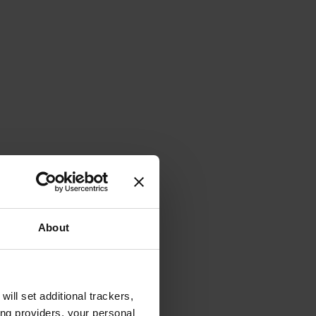
About
will set additional trackers,
ing providers, your personal