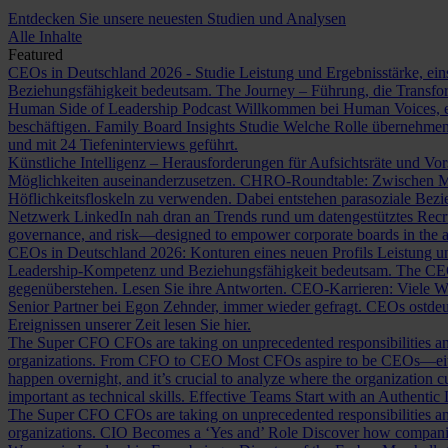
Entdecken Sie unsere neuesten Studien und Analysen
Alle Inhalte
Featured
CEOs in Deutschland 2026 - Studie
Leistung und Ergebnisstärke, ein
Beziehungsfähigkeit bedeutsam.
The Journey – Führung, die Transf
Human Side of Leadership Podcast
Willkommen bei Human Voices, ei
beschäftigen.
Family Board Insights Studie
Welche Rolle übernehmen
und mit 24 Tiefeninterviews geführt.
Künstliche Intelligenz – Herausforderungen für Aufsichtsräte und Vo
Möglichkeiten auseinanderzusetzen.
CHRO-Roundtable: Zwischen Me
Höflichkeitsfloskeln zu verwenden. Dabei entstehen parasoziale Bez
Netzwerk LinkedIn nah dran an Trends rund um datengestütztes Rec
governance, and risk—designed to empower corporate boards in the ag
CEOs in Deutschland 2026: Konturen eines neuen Profils
Leistung un
Leadership-Kompetenz und Beziehungsfähigkeit bedeutsam.
The CE
gegenüberstehen. Lesen Sie ihre Antworten.
CEO-Karrieren: Viele W
Senior Partner bei Egon Zehnder, immer wieder gefragt.
CEOs ostdeu
Ereignissen unserer Zeit lesen Sie hier.
The Super CFO
CFOs are taking on unprecedented responsibilities and
organizations.
From CFO to CEO
Most CFOs aspire to be CEOs—eithe
happen overnight, and it’s crucial to analyze where the organization cu
important as technical skills.
Effective Teams Start with an Authentic
The Super CFO
CFOs are taking on unprecedented responsibilities and
organizations.
CIO Becomes a ‘Yes and’ Role
Discover how companies 