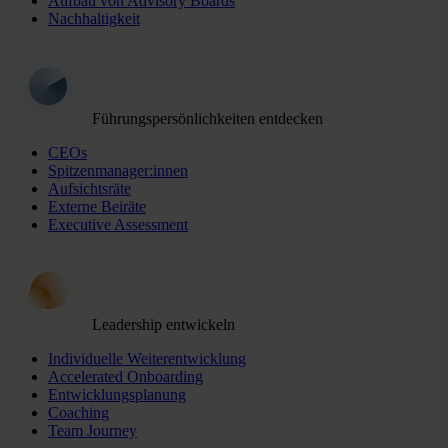
Aufbau von Advisory Boards
Nachhaltigkeit
Führungspersönlichkeiten entdecken
CEOs
Spitzenmanager:innen
Aufsichtsräte
Externe Beiräte
Executive Assessment
Leadership entwickeln
Individuelle Weiterentwicklung
Accelerated Onboarding
Entwicklungsplanung
Coaching
Team Journey