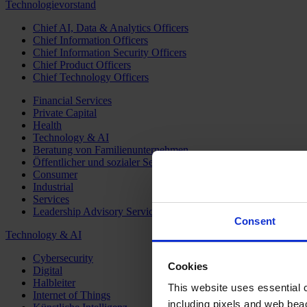
Technologievorstand
Chief AI, Data & Analytics Officers
Chief Information Officers
Chief Information Security Officers
Chief Product Officers
Chief Technology Officers
Financial Services
Private Capital
Health
Technology & AI
Beratung von Familienunternehmen
Öffentlicher und sozialer Sektor
Consumer
Industrial
Services
Leadership Advisory Services
Consent
Technology & AI
Cybersecurity
Cookies
Digital
Halbleiter
This website uses essential co
Internet of Things
including pixels and web beac