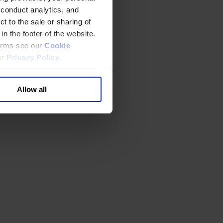
 conduct analytics, and
t to the sale or sharing of
in the footer of the website.
terms see our
Cookie
ur
Privacy Policy
.
Allow all