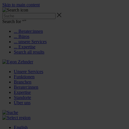
Skip to main content
Search for “
”
... Berater:innen
... Büros
... unsere Services
... Expertise
Search all results
Unsere Services
Funktionen
Branchen
Berater:innen
Expertise
Standorte
Über uns
English