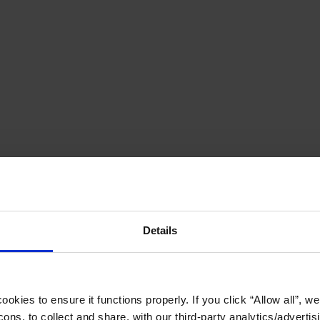
Details
okies to ensure it functions properly. If you click “Allow all”, we 
ons, to collect and share, with our third-party analytics/advertis