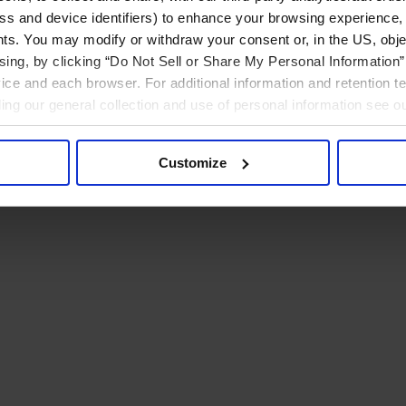
ress and device identifiers) to enhance your browsing experience,
ts. You may modify or withdraw your consent or, in the US, objec
ising, by clicking “Do Not Sell or Share My Personal Information” 
ice and each browser. For additional information and retention 
rding our general collection and use of personal information see o
Customize