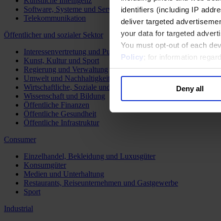
Künstliche Intelligenz
Software, Systeme und Services
identifiers (including IP add
Telekommunikation
deliver targeted advertisemen
your data for targeted advert
Öffentlicher und sozialer Sektor
You must opt-out of each dev
Interessenvertretung und Public Affairs
Policy
; for information rega
Kunst, Kultur und Sport
Regierung und Verwaltung
Umwelt und Nachhaltigkeit
Wirtschaftliche, Soziale und Humanitäre Entwicklung
Deny all
Wissenschaft und Bildung
Öffentliche Finanzen
Öffentliche Gesundheit
Öffentliche Infrastruktur
Consumer
Einzelhandel, Bekleidung und Luxusgüter
Konsumgüter
Medien und Unterhaltung
Restaurants, Reiseunternehmen und Gastgewerbe
Sport
Industrial