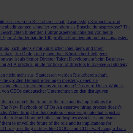
Stattdessen werden Risikobereitschaft, Leadership-Kompetenz und
Rahmenbedingungen schneller verändern als Entscheidungsprozesse?
The
Geschichten hinter den Führungspersönlichkeiten von heute
? Egon Zehnder hat die 100 größten Familienunternehmen analysiert
ung, sich intensiv mit künstlicher Intelligenz und ihren
en dazu, im Dialog mit generativer Künstlicher Intelligenz
onway ist als Senior Director Talent Development beim Business-
eing AI
A practical guide for board of directors to oversee AI strategy,
hen nicht mehr aus. Stattdessen werden Risikobereitschaft,
e die größten Herausforderungen meistern, denen sie
Vorstand eines Unternehmens zu kommen? Das wird Heiko Wolters,
ng von CEOs ostdeutscher Unternehmen zu den disruptiven
em to unveil the future of the role and its implications for
.
The New Playbook of CFOs
An assertive hiring process doesn’t
le. When hiring for this position, considering potential is just as
 the role and how he builds and inspires associates and teams
em to unveil the future of the role and its implications for
l CIO role, resulting in titles like CDIOs and CDTOs.
Blazing a Trail: