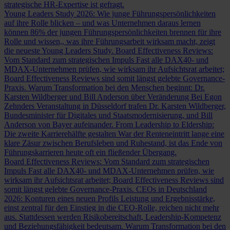
strategische HR-Expertise ist gefragt.
Young Leaders Study 2026: Wie junge Führungspersönlichkeiten
auf ihre Rolle blicken – und was Unternehmen daraus lernen
können
86% der jungen Führungspersönlichkeiten brennen für ihre
Rolle und wissen,, was ihre Führungsarbeit wirksam macht, zeigt
die neueste Young Leaders Study.
Board Effectiveness Reviews:
Vom Standard zum strategischen Impuls
Fast alle DAX40- und
MDAX-Unternehmen prüfen, wie wirksam ihr Aufsichtsrat arbeitet;
Board Effectiveness Reviews sind somit längst gelebte Governance-
Praxis.
Warum Transformation bei den Menschen beginnt: Dr.
Karsten Wildberger und Bill Anderson über Veränderung
Bei Egon
Zehnders Veranstaltung in Düsseldorf trafen Dr. Karsten Wildberger,
Bundesminister für Digitales und Staatsmodernisierung, und Bill
Anderson von Bayer aufeinander.
From Leadership to Eldership:
Die zweite Karrierehälfte gestalten
War der Renteneintritt lange eine
klare Zäsur zwischen Berufsleben und Ruhestand, ist das Ende von
Führungskarrieren heute oft ein fließender Übergang.
Board Effectiveness Reviews: Vom Standard zum strategischen
Impuls
Fast alle DAX40- und MDAX-Unternehmen prüfen, wie
wirksam ihr Aufsichtsrat arbeitet; Board Effectiveness Reviews sind
somit längst gelebte Governance-Praxis.
CEOs in Deutschland
2026: Konturen eines neuen Profils
Leistung und Ergebnisstärke,
einst zentral für den Einstieg in die CEO-Rolle, reichen nicht mehr
aus. Stattdessen werden Risikobereitschaft, Leadership-Kompetenz
und Beziehungsfähigkeit bedeutsam.
Warum Transformation bei den