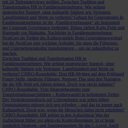
mit 24 Tiefeninterviews geführt.
Zwischen Tradition und
Transformation
HR in Familienunternehmen: Wie gelingt
strategischer Support, ohne kulturelle Stärken wie Vertrauen,
Langfristigkeit und Werte zu verlieren?
Gebaut für Generationen
In
Familienunternehmen ist die „Familienverfassung“ als Instrument
der Corporate Governance verbreitet. Bilanz ziehen Katja Portz und
Hartmuth von Maltzahn.
Nachfolge in Familienunternehmen:
NextGen als Treiber des Kulturwandels
Beim Generationswechsel
hat die NextGen eine wichtige Aufgabe: Sie muss die Führungs-
und Unternehmenskultur transformieren – um sie zukunftsfest zu
machen.
Zwischen Tradition und Transformation
HR in
Familienunternehmen: Wie gelingt strategischer Support, ohne
kulturelle Stärken wie Vertrauen, Langfristigkeit und Werte zu
verlieren?
CHRO-Roundtable: Drei HR-Mythen auf dem Prüfstand
Future Skills, moderne Führung, Purpose: Das sind drei Narrative,
die die HR-Welt seit Jahren prägen. Doch was steckt dahinter?
CHRO-Roundtable: Vom Strategiebegleiter zum
Transformationsarchitekten – Kulturwandel in turbulenten Zeiten
Der Veränderungsdruck auf Unternehmen war selten höher,
Organisationen müssen sich neu erfinden – und das ist immer auch
Kulturarbeit. Doch was, wenn die Menschen dabei nicht mitziehen?
CHRO-Roundtable: HR gehört in den Aufsichtsrat
War der
Aufsichtsrat früher vor allem ein Kontrollgremium, ist er heute
zusätzlich Strategie- und Sparringspartner für das C-Level. Auch