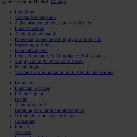
Deutsch
Change
Funktionen
Vorstandsvorsitzende
Aufsichtsratsmitglieder und -vorsitzende
Finanzvorstand
Technologievorstand
Diversität, Gleichberechtigung und Inklusion
Marketing und Sales
Personalvorstand
Legal, Regulatory & Compliance Professionals
Supply Chain & Operation Officers
Nachhaltigkeit
Vorstand Kommunikation und Öffentlichkeitsarbeit
Branchen
Financial Services
Private Capital
Health
Technology & AI
Beratung von Familienunternehmen
Öffentlicher und sozialer Sektor
Consumer
Industrial
Services