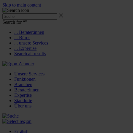
Skip to main content
Search for “
”
... Berater:innen
... Büros
... unsere Services
... Expertise
Search all results
Unsere Services
Funktionen
Branchen
Berater:innen
Expertise
Standorte
Über uns
English