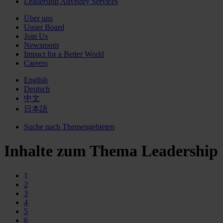
Leadership Advisory Services
Über uns
Unser Board
Join Us
Newsroom
Impact for a Better World
Careers
English
Deutsch
中文
日本語
Suche nach Themengebieten
Inhalte zum Thema Leadership
1
2
3
4
5
6