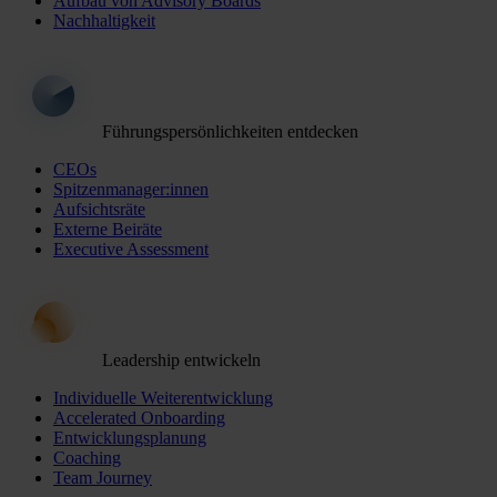
Aufbau von Advisory Boards
Nachhaltigkeit
Führungspersönlichkeiten entdecken
CEOs
Spitzenmanager:innen
Aufsichtsräte
Externe Beiräte
Executive Assessment
Leadership entwickeln
Individuelle Weiterentwicklung
Accelerated Onboarding
Entwicklungsplanung
Coaching
Team Journey