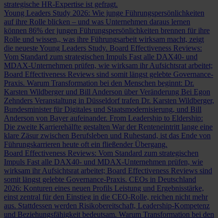
strategische HR-Expertise ist gefragt.
Young Leaders Study 2026: Wie junge Führungspersönlichkeiten
auf ihre Rolle blicken – und was Unternehmen daraus lernen
können
86% der jungen Führungspersönlichkeiten brennen für ihre
Rolle und wissen,, was ihre Führungsarbeit wirksam macht, zeigt
die neueste Young Leaders Study.
Board Effectiveness Reviews:
Vom Standard zum strategischen Impuls
Fast alle DAX40- und
MDAX-Unternehmen prüfen, wie wirksam ihr Aufsichtsrat arbeitet;
Board Effectiveness Reviews sind somit längst gelebte Governance-
Praxis.
Warum Transformation bei den Menschen beginnt: Dr.
Karsten Wildberger und Bill Anderson über Veränderung
Bei Egon
Zehnders Veranstaltung in Düsseldorf trafen Dr. Karsten Wildberger,
Bundesminister für Digitales und Staatsmodernisierung, und Bill
Anderson von Bayer aufeinander.
From Leadership to Eldership:
Die zweite Karrierehälfte gestalten
War der Renteneintritt lange eine
klare Zäsur zwischen Berufsleben und Ruhestand, ist das Ende von
Führungskarrieren heute oft ein fließender Übergang.
Board Effectiveness Reviews: Vom Standard zum strategischen
Impuls
Fast alle DAX40- und MDAX-Unternehmen prüfen, wie
wirksam ihr Aufsichtsrat arbeitet; Board Effectiveness Reviews sind
somit längst gelebte Governance-Praxis.
CEOs in Deutschland
2026: Konturen eines neuen Profils
Leistung und Ergebnisstärke,
einst zentral für den Einstieg in die CEO-Rolle, reichen nicht mehr
aus. Stattdessen werden Risikobereitschaft, Leadership-Kompetenz
und Beziehungsfähigkeit bedeutsam.
Warum Transformation bei den