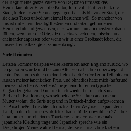
der Begriff eine ganze Palette von Regionen umfasst: das
Heimatland ihrer Eltern, die Kultur, für die ihr Partner steht, die
Stadt, in der sie zur Schule gegangen ist – bis hin zu der Stadt, die
sie eines Tages unbedingt einmal besuchen will. So mancher von
uns ist mit einem derartig fließenden und ortsungebundenen
Heimatgefühl aufgewachsen, dass wir uns nun am meisten zuhause
fühlen, wenn wir die Orte, die uns etwas bedeuten, mischen und
aneinander anpassen oder wenn wir in einer Großstadt leben, die
unsere Heimatbezüge zusammenbringt.
Viele Heimaten
Letzten Sommer beispielsweise kehrte ich nach England zurück, wo
ich geboren wurde und bis zum Alter von 21 Jahren überwiegend
lebte. Doch nun sah ich meine Heimatstadt Oxford zum Teil mit den
Augen meiner japanischen Frau, und ohnedies hatte mich (aufgrund
meines indischen Aussehens) nie jemand für einen typischen
Engländer gehalten. Dann reiste ich wieder heim nach Santa
Barbara in Kalifornien, wo seit beinahe 50 Jahren auch meine
Mutter wohnt, die Saris trägt und in Britisch-Indien aufgewachsen
ist. Anschließend machte ich mich auf den Weg nach Japan, dem
Land, in dem ich mich wirklich zuhause fühle, obwohl ich 27 Jahre
lang immer nur mit einem Touristenvisum dort war, niemals
japanische Kleidung trage und Japanisch spreche wie ein
Dreijähriger. Meine wahre Heimat, denke ich manchmal, ist ein