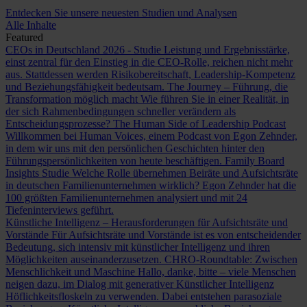
Entdecken Sie unsere neuesten Studien und Analysen
Alle Inhalte
Featured
CEOs in Deutschland 2026 - Studie
Leistung und Ergebnisstärke,
einst zentral für den Einstieg in die CEO-Rolle, reichen nicht mehr
aus. Stattdessen werden Risikobereitschaft, Leadership-Kompetenz
und Beziehungsfähigkeit bedeutsam.
The Journey – Führung, die
Transformation möglich macht
Wie führen Sie in einer Realität, in
der sich Rahmenbedingungen schneller verändern als
Entscheidungsprozesse?
The Human Side of Leadership Podcast
Willkommen bei Human Voices, einem Podcast von Egon Zehnder,
in dem wir uns mit den persönlichen Geschichten hinter den
Führungspersönlichkeiten von heute beschäftigen.
Family Board
Insights Studie
Welche Rolle übernehmen Beiräte und Aufsichtsräte
in deutschen Familienunternehmen wirklich? Egon Zehnder hat die
100 größten Familienunternehmen analysiert und mit 24
Tiefeninterviews geführt.
Künstliche Intelligenz – Herausforderungen für Aufsichtsräte und
Vorstände
Für Aufsichtsräte und Vorstände ist es von entscheidender
Bedeutung, sich intensiv mit künstlicher Intelligenz und ihren
Möglichkeiten auseinanderzusetzen.
CHRO-Roundtable: Zwischen
Menschlichkeit und Maschine
Hallo, danke, bitte – viele Menschen
neigen dazu, im Dialog mit generativer Künstlicher Intelligenz
Höflichkeitsfloskeln zu verwenden. Dabei entstehen parasoziale