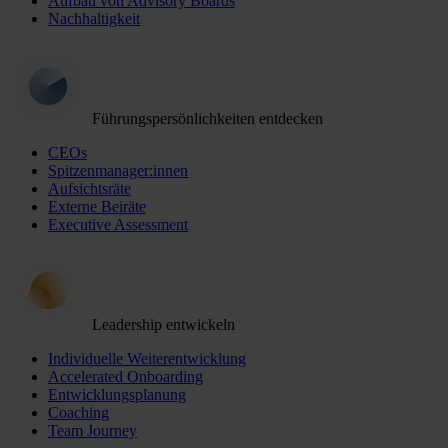
Aufbau von Advisory Boards
Nachhaltigkeit
Führungspersönlichkeiten entdecken
CEOs
Spitzenmanager:innen
Aufsichtsräte
Externe Beiräte
Executive Assessment
Leadership entwickeln
Individuelle Weiterentwicklung
Accelerated Onboarding
Entwicklungsplanung
Coaching
Team Journey