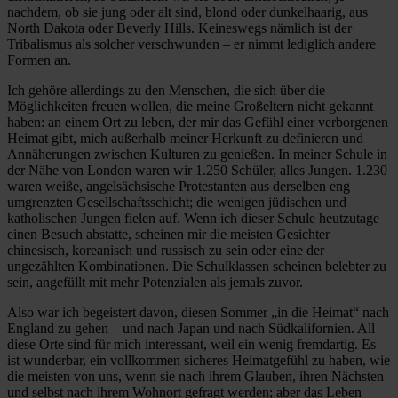
nachdem, ob sie jung oder alt sind, blond oder dunkelhaarig, aus
North Dakota oder Beverly Hills. Keineswegs nämlich ist der
Tribalismus als solcher verschwunden – er nimmt lediglich andere
Formen an.
Ich gehöre allerdings zu den Menschen, die sich über die
Möglichkeiten freuen wollen, die meine Großeltern nicht gekannt
haben: an einem Ort zu leben, der mir das Gefühl einer verborgenen
Heimat gibt, mich außerhalb meiner Herkunft zu definieren und
Annäherungen zwischen Kulturen zu genießen. In meiner Schule in
der Nähe von London waren wir 1.250 Schüler, alles Jungen. 1.230
waren weiße, angelsächsische Protestanten aus derselben eng
umgrenzten Gesellschaftsschicht; die wenigen jüdischen und
katholischen Jungen fielen auf. Wenn ich dieser Schule heutzutage
einen Besuch abstatte, scheinen mir die meisten Gesichter
chinesisch, koreanisch und russisch zu sein oder eine der
ungezählten Kombinationen. Die Schulklassen scheinen belebter zu
sein, angefüllt mit mehr Potenzialen als jemals zuvor.
Also war ich begeistert davon, diesen Sommer „in die Heimat“ nach
England zu gehen – und nach Japan und nach Südkalifornien. All
diese Orte sind für mich interessant, weil ein wenig fremdartig. Es
ist wunderbar, ein vollkommen sicheres Heimatgefühl zu haben, wie
die meisten von uns, wenn sie nach ihrem Glauben, ihren Nächsten
und selbst nach ihrem Wohnort gefragt werden; aber das Leben