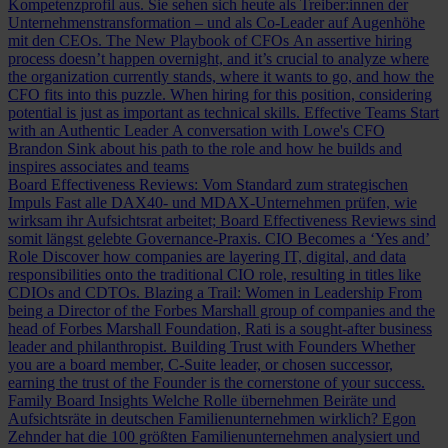
Kompetenzprofil aus. Sie sehen sich heute als Treiber:innen der
Unternehmenstransformation – und als Co-Leader auf Augenhöhe
mit den CEOs.
The New Playbook of CFOs
An assertive hiring
process doesn’t happen overnight, and it’s crucial to analyze where
the organization currently stands, where it wants to go, and how the
CFO fits into this puzzle. When hiring for this position, considering
potential is just as important as technical skills.
Effective Teams Start
with an Authentic Leader
A conversation with Lowe's CFO
Brandon Sink about his path to the role and how he builds and
inspires associates and teams
Board Effectiveness Reviews: Vom Standard zum strategischen
Impuls
Fast alle DAX40- und MDAX-Unternehmen prüfen, wie
wirksam ihr Aufsichtsrat arbeitet; Board Effectiveness Reviews sind
somit längst gelebte Governance-Praxis.
CIO Becomes a ‘Yes and’
Role
Discover how companies are layering IT, digital, and data
responsibilities onto the traditional CIO role, resulting in titles like
CDIOs and CDTOs.
Blazing a Trail: Women in Leadership
From
being a Director of the Forbes Marshall group of companies and the
head of Forbes Marshall Foundation, Rati is a sought-after business
leader and philanthropist.
Building Trust with Founders
Whether
you are a board member, C-Suite leader, or chosen successor,
earning the trust of the Founder is the cornerstone of your success.
Family Board Insights
Welche Rolle übernehmen Beiräte und
Aufsichtsräte in deutschen Familienunternehmen wirklich? Egon
Zehnder hat die 100 größten Familienunternehmen analysiert und