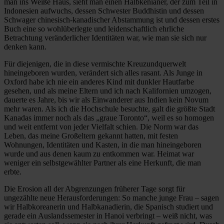
man ins Weiße Haus, sieht man einen Halbkenianer, der zum Teil in
Indonesien aufwuchs, dessen Schwester Buddhistin und dessen
Schwager chinesisch-kanadischer Abstammung ist und dessen erstes
Buch eine so wohlüberlegte und leidenschaftlich ehrliche
Betrachtung veränderlicher Identitäten war, wie man sie sich nur
denken kann.
Für diejenigen, die in diese vermischte Kreuzundquerwelt
hineingeboren wurden, verändert sich alles rasant. Als Junge in
Oxford habe ich nie ein anderes Kind mit dunkler Hautfarbe
gesehen, und als meine Eltern und ich nach Kalifornien umzogen,
dauerte es Jahre, bis wir als Einwanderer aus Indien kein Novum
mehr waren. Als ich die Hochschule besuchte, galt die größte Stadt
Kanadas immer noch als das „graue Toronto“, weil es so homogen
und weit entfernt von jeder Vielfalt schien. Die Norm war das
Leben, das meine Großeltern gekannt hatten, mit festen
Wohnungen, Identitäten und Kasten, in die man hineingeboren
wurde und aus denen kaum zu entkommen war. Heimat war
weniger ein selbstgewählter Partner als eine Herkunft, die man
erbte.
Die Erosion all der Abgrenzungen früherer Tage sorgt für
ungezählte neue Herausforderungen: So manche junge Frau – sagen
wir Halbkoreanerin und Halbkanadierin, die Spanisch studiert und
gerade ein Auslandssemester in Hanoi verbringt – weiß nicht, was