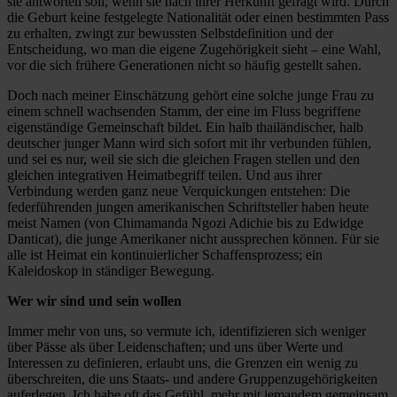
sie antworten soll, wenn sie nach ihrer Herkunft gefragt wird. Durch
die Geburt keine festgelegte Nationalität oder einen bestimmten Pass
zu erhalten, zwingt zur bewussten Selbstdefinition und der
Entscheidung, wo man die eigene Zugehörigkeit sieht – eine Wahl,
vor die sich frühere Generationen nicht so häufig gestellt sahen.
Doch nach meiner Einschätzung gehört eine solche junge Frau zu
einem schnell wachsenden Stamm, der eine im Fluss begriffene
eigenständige Gemeinschaft bildet. Ein halb thailändischer, halb
deutscher junger Mann wird sich sofort mit ihr verbunden fühlen,
und sei es nur, weil sie sich die gleichen Fragen stellen und den
gleichen integrativen Heimatbegriff teilen. Und aus ihrer
Verbindung werden ganz neue Verquickungen entstehen: Die
federführenden jungen amerikanischen Schriftsteller haben heute
meist Namen (von Chimamanda Ngozi Adichie bis zu Edwidge
Danticat), die junge Amerikaner nicht aussprechen können. Für sie
alle ist Heimat ein kontinuierlicher Schaffensprozess; ein
Kaleidoskop in ständiger Bewegung.
Wer wir sind und sein wollen
Immer mehr von uns, so vermute ich, identifizieren sich weniger
über Pässe als über Leidenschaften; und uns über Werte und
Interessen zu definieren, erlaubt uns, die Grenzen ein wenig zu
überschreiten, die uns Staats- und andere Gruppenzugehörigkeiten
auferlegen. Ich habe oft das Gefühl, mehr mit jemandem gemeinsam