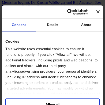
Menschen beginnt: Dr. Karsten Wildberger und Bill Anderson über
Veränderung
Bei Egon Zehnders Veranstaltung in Düsseldorf trafen
Dr. Karsten Wildberger, Bundesminister für Digitales und
Staatsmodernisierung, und Bill Anderson von Bayer aufeinander.
The CEO Response
1.235 CEOs weltweit teilen ihre Ansichten
darüber, wie sie die größten Herausforderungen meistern, denen sie
Consent
Details
About
gegenüberstehen. Lesen Sie ihre Antworten.
Unser Board
Join Us
Cookies
Newsroom
Impact for a Better World
This website uses essential cookies to ensure it
Careers
functions properly. If you click “Allow all”, we will set
additional trackers, including pixels and web beacons, to
collect and share, with our third-party
analytics/advertising providers, your personal identifiers
(including IP address and device identifiers) to enhance
Funktionen
Branchen
your browsing experience, conduct analytics, and deliver
Berater:innen
targeted advertisements. You may modify or withdraw
Expertise
your consent or, in the US, object to the sale or sharing of
Standorte
Über uns
your data for targeted advertising, by clicking “Do Not
Allow all