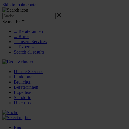
Skip to main content
Search for “
”
... Berater:innen
... Büros
... unsere Services
... Expertise
Search all results
Unsere Services
Funktionen
Branchen
Berater:innen
Expertise
Standorte
Über uns
English