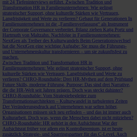
mit 24 Tiefeninterviews geführt.
Zwischen Tradition und
Transformation
HR in Familienunternehmen: Wie gelingt
strategischer Support, ohne kulturelle Stärken wie Vertrauen,
Langfristigkeit und Werte zu verlieren?
Gebaut für Generationen
In
Familienunternehmen ist die „Familienverfassung“ als Instrument
der Corporate Governance verbreitet. Bilanz ziehen Katja Portz und
Hartmuth von Maltzahn.
Nachfolge in Familienunternehmen:
NextGen als Treiber des Kulturwandels
Beim Generationswechsel
hat die NextGen eine wichtige Aufgabe: Sie muss die Führungs-
und Unternehmenskultur transformieren – um sie zukunftsfest zu
machen.
Zwischen Tradition und Transformation
HR in
Familienunternehmen: Wie gelingt strategischer Support, ohne
kulturelle Stärken wie Vertrauen, Langfristigkeit und Werte zu
verlieren?
CHRO-Roundtable: Drei HR-Mythen auf dem Prüfstand
Future Skills, moderne Führung, Purpose: Das sind drei Narrative,
die die HR-Welt seit Jahren prägen. Doch was steckt dahinter?
CHRO-Roundtable: Vom Strategiebegleiter zum
Transformationsarchitekten – Kulturwandel in turbulenten Zeiten
Der Veränderungsdruck auf Unternehmen war selten höher,
Organisationen müssen sich neu erfinden – und das ist immer auch
Kulturarbeit. Doch was, wenn die Menschen dabei nicht mitziehen?
CHRO-Roundtable: HR gehört in den Aufsichtsrat
War der
Aufsichtsrat früher vor allem ein Kontrollgremium, ist er heute
zusätzlich Strategie- und Sparringspartner für das C-Level. Auch