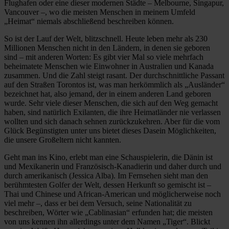
Flughafen oder eine dieser modernen Städte – Melbourne, Singapur,
Vancouver –, wo die meisten Menschen in meinem Umfeld
„Heimat“ niemals abschließend beschreiben können.
So ist der Lauf der Welt, blitzschnell. Heute leben mehr als 230
Millionen Menschen nicht in den Ländern, in denen sie geboren
sind – mit anderen Worten: Es gibt vier Mal so viele mehrfach
beheimatete Menschen wie Einwohner in Australien und Kanada
zusammen. Und die Zahl steigt rasant. Der durchschnittliche Passant
auf den Straßen Torontos ist, was man herkömmlich als „Ausländer“
bezeichnet hat, also jemand, der in einem anderen Land geboren
wurde. Sehr viele dieser Menschen, die sich auf den Weg gemacht
haben, sind natürlich Exilanten, die ihre Heimatländer nie verlassen
wollten und sich danach sehnen zurückzukehren. Aber für die vom
Glück Begünstigten unter uns bietet dieses Dasein Möglichkeiten,
die unsere Großeltern nicht kannten.
Geht man ins Kino, erlebt man eine Schauspielerin, die Dänin ist
und Mexikanerin und Französisch-Kanadierin und daher durch und
durch amerikanisch (Jessica Alba). Im Fernsehen sieht man den
berühmtesten Golfer der Welt, dessen Herkunft so gemischt ist –
Thai und Chinese und African-American und möglicherweise noch
viel mehr –, dass er bei dem Versuch, seine Nationalität zu
beschreiben, Wörter wie „Cablinasian“ erfunden hat; die meisten
von uns kennen ihn allerdings unter dem Namen „Tiger“. Blickt