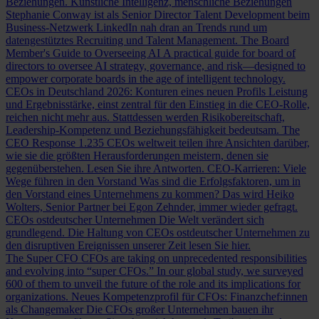
Beziehungen.
Künstliche Intelligenz, menschliche Beziehungen
Stephanie Conway ist als Senior Director Talent Development beim
Business-Netzwerk LinkedIn nah dran an Trends rund um
datengestütztes Recruiting und Talent Management.
The Board
Member's Guide to Overseeing AI
A practical guide for board of
directors to oversee AI strategy, governance, and risk—designed to
empower corporate boards in the age of intelligent technology.
CEOs in Deutschland 2026: Konturen eines neuen Profils
Leistung
und Ergebnisstärke, einst zentral für den Einstieg in die CEO-Rolle,
reichen nicht mehr aus. Stattdessen werden Risikobereitschaft,
Leadership-Kompetenz und Beziehungsfähigkeit bedeutsam.
The
CEO Response
1.235 CEOs weltweit teilen ihre Ansichten darüber,
wie sie die größten Herausforderungen meistern, denen sie
gegenüberstehen. Lesen Sie ihre Antworten.
CEO-Karrieren: Viele
Wege führen in den Vorstand
Was sind die Erfolgsfaktoren, um in
den Vorstand eines Unternehmens zu kommen? Das wird Heiko
Wolters, Senior Partner bei Egon Zehnder, immer wieder gefragt.
CEOs ostdeutscher Unternehmen
Die Welt verändert sich
grundlegend. Die Haltung von CEOs ostdeutscher Unternehmen zu
den disruptiven Ereignissen unserer Zeit lesen Sie hier.
The Super CFO
CFOs are taking on unprecedented responsibilities
and evolving into “super CFOs.” In our global study, we surveyed
600 of them to unveil the future of the role and its implications for
organizations.
Neues Kompetenzprofil für CFOs: Finanzchef:innen
als Changemaker
Die CFOs großer Unternehmen bauen ihr