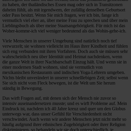
zu haben, der thailändisches Essen mag oder sich in Transitzonen
daheim fühlt, als mit irgendwem, der zufällig denselben Geburtsort
oder Pass besitzt. Wenn Sie mich fragen, wer ich bin, fange ich
vermutlich viel eher an, über meine Frau zu sprechen und über mein
Lieblingsbuch als über meine Staatsangehörigkeit. Für mich ist das
Woher-komme-ich viel weniger bedeutend als das Wohin-gehe-ich.
Viele Menschen in unserer Umgebung sind natürlich noch tief
verwurzelt; sie wohnen vielleicht im Haus ihrer Kindheit und fühlen
sich eng verbunden mit ihren Vorfahren. Doch auch sie müssen sehr
wahrscheinlich neu über Identität und Heimat nachdenken, wenn
die ganze Welt in ihrer Nachbarschaft Einzug hält. Und wenn sie in
einer modernen Stadt wohnen, sind sie vermutlich von
mexikanischen Restaurants und indischen Yoga-Lehrern umgeben.
Nichts bleibt unverändert in unserer schnelllebigen Zeit; selbst wenn
Sie sich nicht vom Fleck bewegen, ist die Welt um Sie herum
ständig in Bewegung.
Das wirft Fragen auf, mit denen sich der Mensch nie zuvor so
intensiv auseinandersetzen musste; und es wirft Probleme auf. Mein
Eindruck ist, nachdem ich 40 Jahre kreuz und quer um den Globus
unterwegs war, dass unser Gefühl für Verschiedenheit nicht
verschwindet. Auch wenn wir andere Menschen jetzt nicht mehr so
häufig aufgrund ihrer ethnischen Zugehörigkeit oder ihrer Religion
diskriminieren, so behandeln wir sie doch unterschiedlich, je