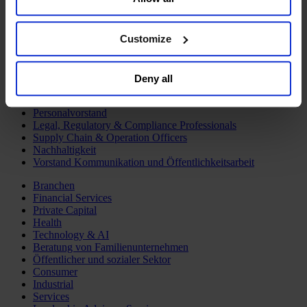
Sell or Share My Personal Information” in the footer of
Deutsch
Change
the website. You must opt-out of each device and each
Funktionen
browser. For additional information and retention terms
Customize
Vorstandsvorsitzende
see our
Cookie Policy
; for information regarding our
Aufsichtsratsmitglieder und -vorsitzende
Finanzvorstand
general collection and use of personal information see
Technologievorstand
Deny all
our
Privacy Policy
.
Diversität, Gleichberechtigung und Inklusion
Marketing und Sales
Personalvorstand
Legal, Regulatory & Compliance Professionals
Supply Chain & Operation Officers
Nachhaltigkeit
Vorstand Kommunikation und Öffentlichkeitsarbeit
Branchen
Financial Services
Private Capital
Health
Technology & AI
Beratung von Familienunternehmen
Öffentlicher und sozialer Sektor
Consumer
Industrial
Services