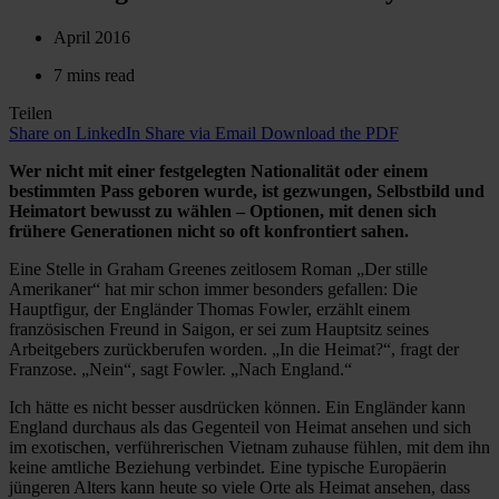
April 2016
7 mins read
Teilen
Share on LinkedIn
Share via Email
Download the PDF
Wer nicht mit einer festgelegten Nationalität oder einem
bestimmten Pass geboren wurde, ist gezwungen, Selbstbild und
Heimatort bewusst zu wählen – Optionen, mit denen sich
frühere Generationen nicht so oft konfrontiert sahen.
Eine Stelle in Graham Greenes zeitlosem Roman „Der stille
Amerikaner“ hat mir schon immer besonders gefallen: Die
Hauptfigur, der Engländer Thomas Fowler, erzählt einem
französischen Freund in Saigon, er sei zum Hauptsitz seines
Arbeitgebers zurückberufen worden. „In die Heimat?“, fragt der
Franzose. „Nein“, sagt Fowler. „Nach England.“
Ich hätte es nicht besser ausdrücken können. Ein Engländer kann
England durchaus als das Gegenteil von Heimat ansehen und sich
im exotischen, verführerischen Vietnam zuhause fühlen, mit dem ihn
keine amtliche Beziehung verbindet. Eine typische Europäerin
jüngeren Alters kann heute so viele Orte als Heimat ansehen, dass