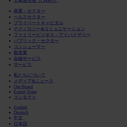
人事責任者（CHRO）
産業・セクター
ヘルスセクター
プライベートキャピタル
テクノロジー&コミュニケーション
ファミリービジネス・アドバイザリー
パブリック・セクター
コンシューマー
製造業
金融サービス
サービス
私たちについて
メディア&ニュース
Our Board
Expert Team
コンタクト
English
Deutsch
中文
日本語