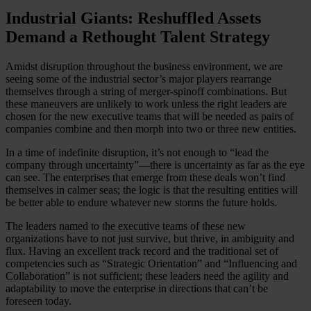
Industrial Giants: Reshuffled Assets
Demand a Rethought Talent Strategy
Amidst disruption throughout the business environment, we are
seeing some of the industrial sector’s major players rearrange
themselves through a string of merger-spinoff combinations. But
these maneuvers are unlikely to work unless the right leaders are
chosen for the new executive teams that will be needed as pairs of
companies combine and then morph into two or three new entities.
In a time of indefinite disruption, it’s not enough to “lead the
company through uncertainty”—there is uncertainty as far as the eye
can see. The enterprises that emerge from these deals won’t find
themselves in calmer seas; the logic is that the resulting entities will
be better able to endure whatever new storms the future holds.
The leaders named to the executive teams of these new
organizations have to not just survive, but thrive, in ambiguity and
flux. Having an excellent track record and the traditional set of
competencies such as “Strategic Orientation” and “Influencing and
Collaboration” is not sufficient; these leaders need the agility and
adaptability to move the enterprise in directions that can’t be
foreseen today.