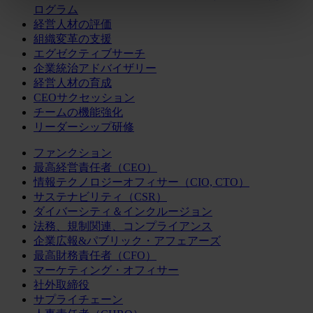
ログラム
経営人材の評価
組織変革の支援
エグゼクティブサーチ
企業統治アドバイザリー
経営人材の育成
CEOサクセッション
チームの機能強化
リーダーシップ研修
ファンクション
最高経営責任者（CEO）
情報テクノロジーオフィサー（CIO, CTO）
サステナビリティ（CSR）
ダイバーシティ＆インクルージョン
法務、規制関連、コンプライアンス
企業広報&パブリック・アフェアーズ
最高財務責任者（CFO）
マーケティング・オフィサー
社外取締役
サプライチェーン