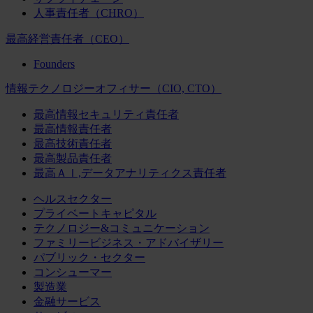
人事責任者（CHRO）
最高経営責任者（CEO）
Founders
情報テクノロジーオフィサー（CIO, CTO）
最高情報セキュリティ責任者
最高情報責任者
最高技術責任者
最高製品責任者
最高ＡＩ,データアナリティクス責任者
ヘルスセクター
プライベートキャピタル
テクノロジー&コミュニケーション
ファミリービジネス・アドバイザリー
パブリック・セクター
コンシューマー
製造業
金融サービス