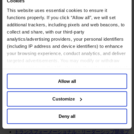
Cookies
This website uses essential cookies to ensure it
メディア&ニュース
Our Board
functions properly. If you click “Allow all”, we will set
Expert Team
additional trackers, including pixels and web beacons, to
コンタクト
collect and share, with our third-party
analytics/advertising providers, your personal identifiers
(including IP address and device identifiers) to enhance
your browsing experience, conduct analytics, and deliver
コンサルティング内容
targeted advertisements. You may modify or withdraw
ファンクション
your consent or, in the US, object to the sale or sharing of
産業・セクター
your data for targeted advertising, by clicking “Do Not
コンサルタント
Allow all
Sell or Share My Personal Information” in the footer of
オフィス
the website. You must opt-out of each device and each
インサイト
browser. For additional information and retention terms
企業情報
Customize
キャリア
see our
Cookie Policy
; for information regarding our
general collection and use of personal information see
日本語
Change
Deny all
our
Privacy Policy
.
コンサルティング内容
トランスフォーメーショナル・リーダーシップ開発プ