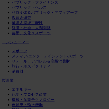
パブリック・ファイナンス
パブリック・ヘルス
利益団体＆パブリック・アフェアーズ
教育＆研究
環境＆持続可能性
経済・社会・人間開発
芸術、文化＆スポーツ
コンシューマー
スポーツ
メディア/エンターテインメント/スポーツ
リテール、アパレル＆高級消費財
旅行・ホスピタリティ
消費財
製造業
エネルギー
化学・プロセス産業
機械・産業テクノロジー
自動車・輸送機器