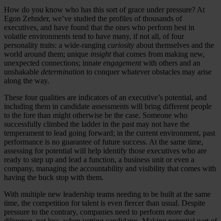
How do you know who has this sort of grace under pressure? At
Egon Zehnder, we’ve studied the profiles of thousands of
executives, and have found that the ones who perform best in
volatile environments tend to have many, if not all, of four
personality traits: a wide-ranging
curiosity
about themselves and the
world around them; unique
insight
that comes from making new,
unexpected connections; innate
engagement
with others and an
unshakable
determination
to conquer whatever obstacles may arise
along the way.
These four qualities are indicators of an executive’s potential, and
including them in candidate assessments will bring different people
to the fore than might otherwise be the case. Someone who
successfully climbed the ladder in the past may not have the
temperament to lead going forward; in the current environment, past
performance is no guarantee of future success. At the same time,
assessing for potential will help identify those executives who are
ready to step up and lead a function, a business unit or even a
company, managing the accountability and visibility that comes with
having the buck stop with them.
With multiple new leadership teams needing to be built at the same
time, the competition for talent is even fiercer than usual. Despite
pressure to the contrary, companies need to perform
more
due
diligence, not less, when vetting candidates. Making potential part of