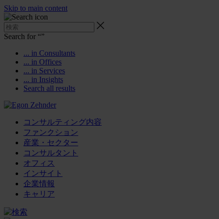
Skip to main content
Search for “
”
... in Consultants
... in Offices
... in Services
... in Insights
Search all results
コンサルティング内容
ファンクション
産業・セクター
コンサルタント
オフィス
インサイト
企業情報
キャリア