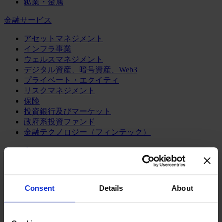
鉱業・金属
金融サービス
アセットマネジメント
インフラ事業
ウェルスマネジメント
デジタル資産、暗号資産、Web3
プライベート・エクイティ
リスクマネジメント
保険
投資銀行及びマーケット
政府系投資ファンド
金融テクノロジー（フィンテック）
サービス
ビジネスサービス
プロフェッショナルサービス
Consent
Details
About
ホスピタリティ、旅行・レジャー
不動産
航空輸送
運輸及びロジスティクス