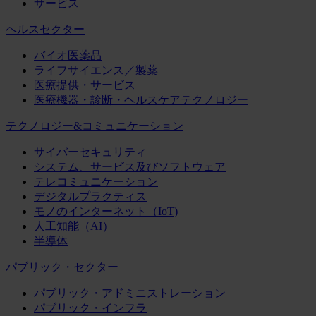
サービス
ヘルスセクター
バイオ医薬品
ライフサイエンス／製薬
医療提供・サービス
医療機器・診断・ヘルスケアテクノロジー
テクノロジー&コミュニケーション
サイバーセキュリティ
システム、サービス及びソフトウェア
テレコミュニケーション
デジタルプラクティス
モノのインターネット（IoT)
人工知能（AI）
半導体
パブリック・セクター
パブリック・アドミニストレーション
パブリック・インフラ