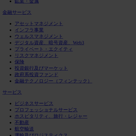
鉱業・金属
金融サービス
アセットマネジメント
インフラ事業
ウェルスマネジメント
デジタル資産、暗号資産、Web3
プライベート・エクイティ
リスクマネジメント
保険
投資銀行及びマーケット
政府系投資ファンド
金融テクノロジー（フィンテック）
サービス
ビジネスサービス
プロフェッショナルサービス
ホスピタリティ、旅行・レジャー
不動産
航空輸送
運輸及びロジスティクス