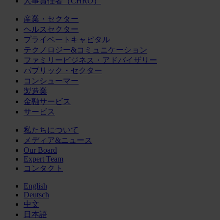
人事責任者（CHRO）
産業・セクター
ヘルスセクター
プライベートキャピタル
テクノロジー&コミュニケーション
ファミリービジネス・アドバイザリー
パブリック・セクター
コンシューマー
製造業
金融サービス
サービス
私たちについて
メディア&ニュース
Our Board
Expert Team
コンタクト
English
Deutsch
中文
日本語