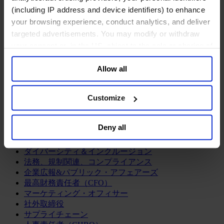
ログラム
(including IP address and device identifiers) to enhance
経営人材の評価
your browsing experience, conduct analytics, and deliver
組織変革の支援
targeted advertisements. You may modify or withdraw
エグゼクティブサーチ
your consent or, in the US, object to the sale or sharing of
企業統治アドバイザリー
your data for targeted advertising, by clicking “Do Not
経営人材の育成
Allow all
CEOサクセッション
Sell or Share My Personal Information” in the footer of
チームの機能強化
the website. You must opt-out of each device and each
リーダーシップ研修
browser. For additional information and retention terms
Customize
see our
Cookie Policy
; for information regarding our
ファンクション
general collection and use of personal information see
最高経営責任者（CEO）
Deny all
our
Privacy Policy
.
情報テクノロジーオフィサー（CIO, CTO）
サステナビリティ（CSR）
ダイバーシティ＆インクルージョン
法務、規制関連、コンプライアンス
企業広報&パブリック・アフェアーズ
最高財務責任者（CFO）
マーケティング・オフィサー
社外取締役
サプライチェーン