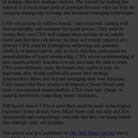
of making effective strategic choices. The reward for making this
tradeoff is a much larger pool of potential directors who can help the
company strategically leverage and monetize emerging technologies.
CIOs can prepare to address boards’ valid concerns, starting with
their availability and readiness for board service. They must be
certain their own CEO will support them serving on an outside
board and that they can devote the time and energy required of a
director. CIOs must be forthright in addressing any potential
conflicts of interest and be able to show that they understand the
responsibilities of board membership. CIOs whose understanding of
how boards actually function is weak must take the time to learn.
CIOs must definitely study the boards they aspire to join. As
important, they should realistically assess their strategic
achievements above and beyond managing their own functions.
CIOs unsure that their resume will impress a board should seek
more consequential responsibilities. CIOs must take charge of
making themselves compelling board candidates.
Will boards turn to CIOs to meet their need for more technological
expertise? Some already have. Many more will, but only as CIOs
demonstrate and compellingly articulate that they can bring boards
true strategic value and insights.
This article was first published on
The Wall Street Journal
and is