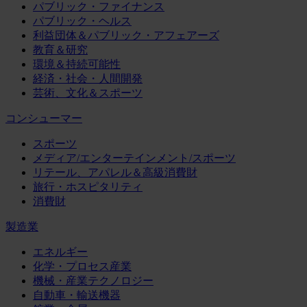
パブリック・ファイナンス
パブリック・ヘルス
利益団体＆パブリック・アフェアーズ
教育＆研究
環境＆持続可能性
経済・社会・人間開発
芸術、文化＆スポーツ
コンシューマー
スポーツ
メディア/エンターテインメント/スポーツ
リテール、アパレル＆高級消費財
旅行・ホスピタリティ
消費財
製造業
エネルギー
化学・プロセス産業
機械・産業テクノロジー
自動車・輸送機器