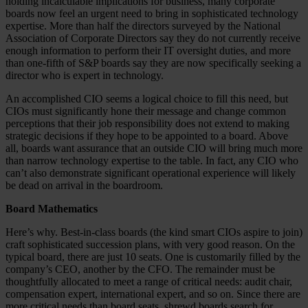
holding incalculable implications for business, many corporate
boards now feel an urgent need to bring in sophisticated technology
expertise. More than half the directors surveyed by the National
Association of Corporate Directors say they do not currently receive
enough information to perform their IT oversight duties, and more
than one-fifth of S&P boards say they are now specifically seeking a
director who is expert in technology.
An accomplished CIO seems a logical choice to fill this need, but
CIOs must significantly hone their message and change common
perceptions that their job responsibility does not extend to making
strategic decisions if they hope to be appointed to a board. Above
all, boards want assurance that an outside CIO will bring much more
than narrow technology expertise to the table. In fact, any CIO who
can’t also demonstrate significant operational experience will likely
be dead on arrival in the boardroom.
Board Mathematics
Here’s why. Best-in-class boards (the kind smart CIOs aspire to join)
craft sophisticated succession plans, with very good reason. On the
typical board, there are just 10 seats. One is customarily filled by the
company’s CEO, another by the CFO. The remainder must be
thoughtfully allocated to meet a range of critical needs: audit chair,
compensation expert, international expert, and so on. Since there are
more critical needs than board seats, shrewd boards search for