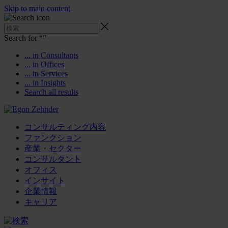
Skip to main content
Search for “
”
... in Consultants
... in Offices
... in Services
... in Insights
Search all results
コンサルティング内容
ファンクション
産業・セクター
コンサルタント
オフィス
インサイト
企業情報
キャリア