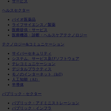
サービス
ヘルスセクター
バイオ医薬品
ライフサイエンス／製薬
医療提供・サービス
医療機器・診断・ヘルスケアテクノロジー
テクノロジー&コミュニケーション
サイバーセキュリティ
システム、サービス及びソフトウェア
テレコミュニケーション
デジタルプラクティス
モノのインターネット（IoT)
人工知能（AI）
半導体
パブリック・セクター
パブリック・アドミニストレーション
パブリック・インフラ