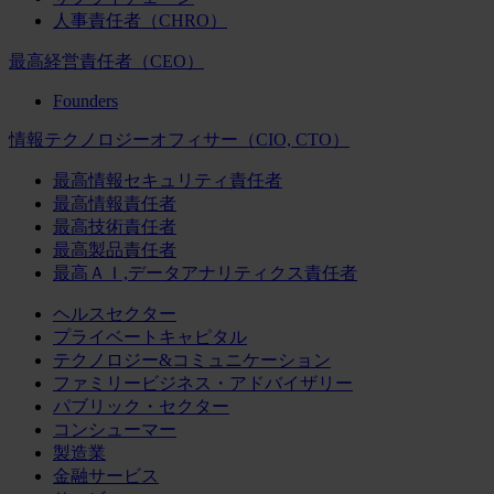
人事責任者（CHRO）
最高経営責任者（CEO）
Founders
情報テクノロジーオフィサー（CIO, CTO）
最高情報セキュリティ責任者
最高情報責任者
最高技術責任者
最高製品責任者
最高ＡＩ,データアナリティクス責任者
ヘルスセクター
プライベートキャピタル
テクノロジー&コミュニケーション
ファミリービジネス・アドバイザリー
パブリック・セクター
コンシューマー
製造業
金融サービス