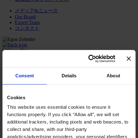
メディア&ニュース
Our Board
Expert Team
コンタクト
コンサルティング内容
ファンクション
産業・セクター
Consent
Details
About
コンサルタント
オフィス
インサイト
Cookies
企業情報
キャリア
This website uses essential cookies to ensure it
functions properly. If you click “Allow all”, we will set
日本語
Change
additional trackers, including pixels and web beacons, to
コンサルティング内容
collect and share, with our third-party
トランスフォーメーショナル・リーダーシップ開発プ
analytics/advertising providers, your personal identifiers