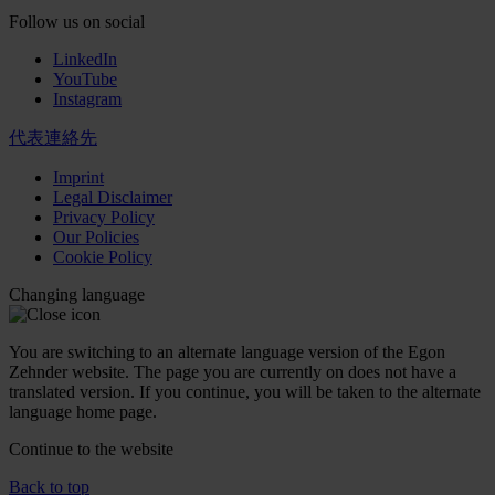
Follow us on social
LinkedIn
YouTube
Instagram
代表連絡先
Imprint
Legal Disclaimer
Privacy Policy
Our Policies
Cookie Policy
Changing language
You are switching to an alternate language version of the Egon
Zehnder website. The page you are currently on does not have a
translated version. If you continue, you will be taken to the alternate
language home page.
Continue to the
website
Back to top