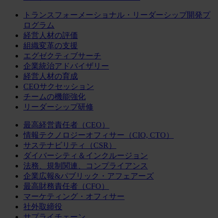
トランスフォーメーショナル・リーダーシップ開発プ
ログラム
経営人材の評価
組織変革の支援
エグゼクティブサーチ
企業統治アドバイザリー
経営人材の育成
CEOサクセッション
チームの機能強化
リーダーシップ研修
最高経営責任者（CEO）
情報テクノロジーオフィサー（CIO, CTO）
サステナビリティ（CSR）
ダイバーシティ＆インクルージョン
法務、規制関連、コンプライアンス
企業広報&パブリック・アフェアーズ
最高財務責任者（CFO）
マーケティング・オフィサー
社外取締役
サプライチェーン