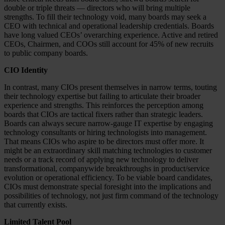
double or triple threats — directors who will bring multiple
strengths. To fill their technology void, many boards may seek a
CEO with technical and operational leadership credentials. Boards
have long valued CEOs’ overarching experience. Active and retired
CEOs, Chairmen, and COOs still account for 45% of new recruits
to public company boards.
CIO Identity
In contrast, many CIOs present themselves in narrow terms, touting
their technology expertise but failing to articulate their broader
experience and strengths. This reinforces the perception among
boards that CIOs are tactical fixers rather than strategic leaders.
Boards can always secure narrow-gauge IT expertise by engaging
technology consultants or hiring technologists into management.
That means CIOs who aspire to be directors must offer more. It
might be an extraordinary skill matching technologies to customer
needs or a track record of applying new technology to deliver
transformational, companywide breakthroughs in product/service
evolution or operational efficiency. To be viable board candidates,
CIOs must demonstrate special foresight into the implications and
possibilities of technology, not just firm command of the technology
that currently exists.
Limited Talent Pool