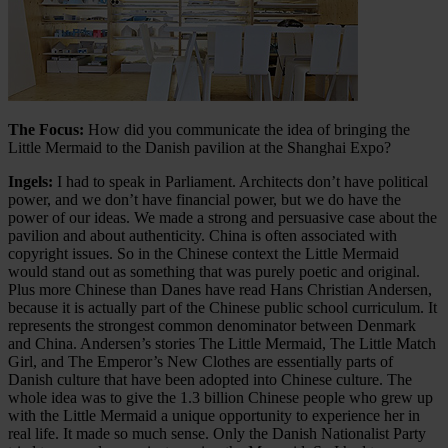
The Focus:
How did you communicate the idea of bringing the
Little Mermaid to the Danish pavilion at the Shanghai Expo?
Ingels:
I had to speak in Parliament. Architects don’t have political
power, and we don’t have financial power, but we do have the
power of our ideas. We made a strong and persuasive case about the
pavilion and about authenticity. China is often associated with
copyright issues. So in the Chinese context the Little Mermaid
would stand out as something that was purely poetic and original.
Plus more Chinese than Danes have read Hans Christian Andersen,
because it is actually part of the Chinese public school curriculum. It
represents the strongest common denominator between Denmark
and China. Andersen’s stories The Little Mermaid, The Little Match
Girl, and The Emperor’s New Clothes are essentially parts of
Danish culture that have been adopted into Chinese culture. The
whole idea was to give the 1.3 billion Chinese people who grew up
with the Little Mermaid a unique opportunity to experience her in
real life. It made so much sense. Only the Danish Nationalist Party