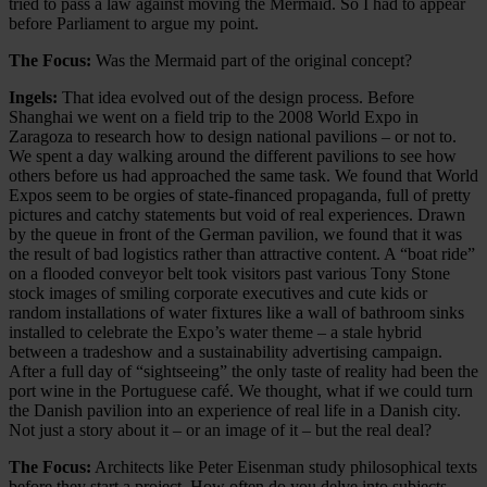
tried to pass a law against moving the Mermaid. So I had to appear
before Parliament to argue my point.
The Focus:
Was the Mermaid part of the original concept?
Ingels:
That idea evolved out of the design process. Before
Shanghai we went on a field trip to the 2008 World Expo in
Zaragoza to research how to design national pavilions – or not to.
We spent a day walking around the different pavilions to see how
others before us had approached the same task. We found that World
Expos seem to be orgies of state-financed propaganda, full of pretty
pictures and catchy statements but void of real experiences. Drawn
by the queue in front of the German pavilion, we found that it was
the result of bad logistics rather than attractive content. A “boat ride”
on a flooded conveyor belt took visitors past various Tony Stone
stock images of smiling corporate executives and cute kids or
random installations of water fixtures like a wall of bathroom sinks
installed to celebrate the Expo’s water theme – a stale hybrid
between a tradeshow and a sustainability advertising campaign.
After a full day of “sightseeing” the only taste of reality had been the
port wine in the Portuguese café. We thought, what if we could turn
the Danish pavilion into an experience of real life in a Danish city.
Not just a story about it – or an image of it – but the real deal?
The Focus:
Architects like Peter Eisenman study philosophical texts
before they start a proj­ect. How often do you delve into subjects