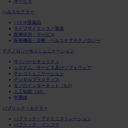
サービス
ヘルスセクター
バイオ医薬品
ライフサイエンス／製薬
医療提供・サービス
医療機器・診断・ヘルスケアテクノロジー
テクノロジー&コミュニケーション
サイバーセキュリティ
システム、サービス及びソフトウェア
テレコミュニケーション
デジタルプラクティス
モノのインターネット（IoT)
人工知能（AI）
半導体
パブリック・セクター
パブリック・アドミニストレーション
パブリック・インフラ