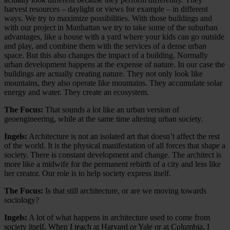
harvest resources – daylight or views for example – in different
ways. We try to maximize possibilities. With those buildings and
with our project in Manhattan we try to take some of the suburban
advantages, like a house with a yard where your kids can go outside
and play, and combine them with the services of a dense urban
space. But this also changes the impact of a building. Normally
urban development happens at the expense of nature. In our case the
buildings are actually creating nature. They not only look like
mountains, they also operate like mountains. They accumulate solar
energy and water. They create an ecosystem.
The Focus:
That sounds a lot like an urban version of
geoengineering, while at the same time altering urban society.
Ingels:
Architecture is not an isolated art that doesn’t affect the rest
of the world. It is the physical manifestation of all forces that shape a
society. There is constant development and change. The architect is
more like a midwife for the permanent rebirth of a city and less like
her creator. Our role is to help society express itself.
The Focus:
Is that still architecture, or are we moving towards
sociology?
Ingels:
A lot of what happens in architecture used to come from
society itself. When I teach at Harvard or Yale or at Columbia, I