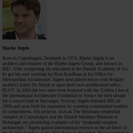
Bjarke Ingels
Born in Copenhagen, Denmark in 1974, Bjarke Ingels is an
architect and founder of the Bjarke Ingels Group, also known as
BIG. After completing his education at the Danish Academy of Art,
he got his start working for Rem Koolhaas in his Office for
Metropolitan Architecture. Ingels next joined forces with Belgian
architect Julien De Smedt to open their own architectural office,
PLOT. In 2004 the two men were honored with the Golden Lion at
the International Architecture Exhibition in Venice for their design
for a concert hall in Stavanger, Norway. Ingels founded BIG in
2006 and soon built his reputation by winning a substantial number
of competitions. His projects, such as The Mountain residential
complex in Copenhagen and the Danish Maritime Museum in
Helsingør, are pioneering examples of his “pragmatic-utopian
architecture.” Ingels gained international renown as the architect of
the Danish pavilion at the 2011 Expo in Shanghai. He succeeded in