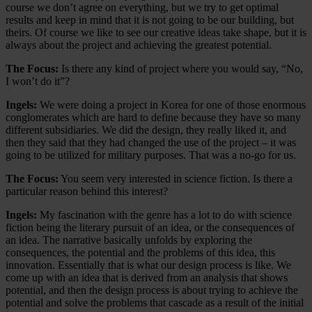
course we don’t agree on everything, but we try to get optimal
results and keep in mind that it is not going to be our building, but
theirs. Of course we like to see our creative ideas take shape, but it is
always about the project and achieving the greatest potential.
The Focus:
Is there any kind of project where you would say, “No,
I won’t do it”?
Ingels:
We were doing a project in Korea for one of those enormous
conglomerates which are hard to define because they have so many
different subsidiaries. We did the design, they really liked it, and
then they said that they had changed the use of the project – it was
going to be utilized for military purposes. That was a no-go for us.
The Focus:
You seem very interested in science fiction. Is there a
particular reason behind this interest?
Ingels:
My fascination with the genre has a lot to do with science
fiction being the literary pursuit of an idea, or the consequences of
an idea. The narrative basically unfolds by exploring the
consequences, the potential and the problems of this idea, this
innovation. Essentially that is what our design process is like. We
come up with an idea that is derived from an analysis that shows
potential, and then the design process is about trying to achieve the
potential and solve the problems that cascade as a result of the initial