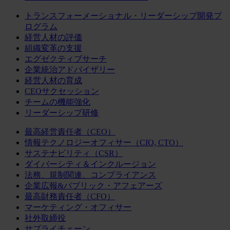
トランスフォーメーショナル・リーダーシップ開発プ
ログラム
経営人材の評価
組織変革の支援
エグゼクティブサーチ
企業統治アドバイザリー
経営人材の育成
CEOサクセッション
チームの機能強化
リーダーシップ研修
最高経営責任者（CEO）
情報テクノロジーオフィサー（CIO, CTO）
サステナビリティ（CSR）
ダイバーシティ＆インクルージョン
法務、規制関連、コンプライアンス
企業広報&パブリック・アフェアーズ
最高財務責任者（CFO）
マーケティング・オフィサー
社外取締役
サプライチェーン