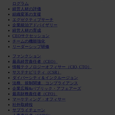
ログラム
経営人材の評価
組織変革の支援
エグゼクティブサーチ
企業統治アドバイザリー
経営人材の育成
CEOサクセッション
チームの機能強化
リーダーシップ研修
ファンクション
最高経営責任者（CEO）
情報テクノロジーオフィサー（CIO, CTO）
サステナビリティ（CSR）
ダイバーシティ＆インクルージョン
法務、規制関連、コンプライアンス
企業広報&パブリック・アフェアーズ
最高財務責任者（CFO）
マーケティング・オフィサー
社外取締役
サプライチェーン