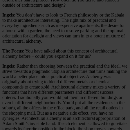
outside of architecture and design?
Ingels:
You don’t have to look to French philosophy or the Kabala
to make architecture interesting. The right mix of practical and
everyday ingredients such as inexpensive apartments, the desire for
a house with a garden, the need to resolve parking and the optimal
orientation for daylight and views can turn in to a potent mixture of
architectural alchemy.
The Focus:
You have talked about this concept of architectural
alchemy before – could you expand on it for us?
Ingels:
Rather than choosing between the practical and the ideal, we
strive towards a pragmatic utopian architecture that turns making the
world a better place into a practical objective. Alchemy was
originally about trying to blend different metals or chemical
compounds to create gold. Architectural alchemy mixes a variety of
functions that have different parameters and different success
criteria. Traditionally you would put them in different buildings or
even in different neighborhoods. You’d put all the residences in the
suburb, all the offices in the office park, and all the retail outlets in
the shopping mall. But as a negative side effect, you have no
synergies. Architectural alchemy is an architectural appropriation of
Adam Smith’s invisible hand. If each element is allowed to gravitate
towards its favorite position in the block, the shop moves towards