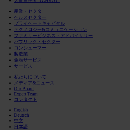
人事責任者（CHRO）
産業・セクター
ヘルスセクター
プライベートキャピタル
テクノロジー&コミュニケーション
ファミリービジネス・アドバイザリー
パブリック・セクター
コンシューマー
製造業
金融サービス
サービス
私たちについて
メディア&ニュース
Our Board
Expert Team
コンタクト
English
Deutsch
中文
日本語