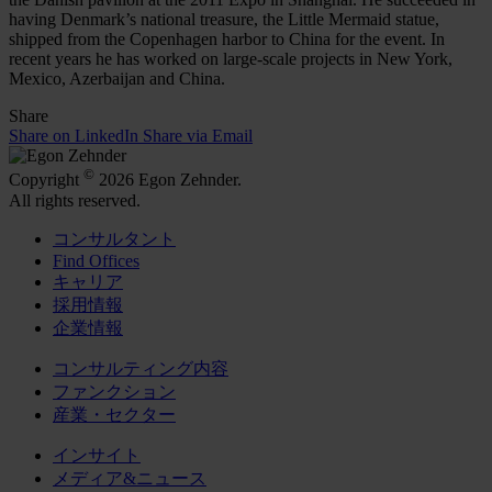
having Denmark’s national treasure, the Little Mermaid statue,
shipped from the Copenhagen harbor to China for the event. In
recent years he has worked on large-scale projects in New York,
Mexico, Azerbaijan and China.
Share
Share on LinkedIn
Share via Email
©
Copyright
2026 Egon Zehnder.
All rights reserved.
コンサルタント
Find Offices
キャリア
採用情報
企業情報
コンサルティング内容
ファンクション
産業・セクター
インサイト
メディア&ニュース