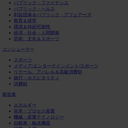
パブリック・ファイナンス
パブリック・ヘルス
利益団体＆パブリック・アフェアーズ
教育＆研究
環境＆持続可能性
経済・社会・人間開発
芸術、文化＆スポーツ
コンシューマー
スポーツ
メディア/エンターテインメント/スポーツ
リテール、アパレル＆高級消費財
旅行・ホスピタリティ
消費財
製造業
エネルギー
化学・プロセス産業
機械・産業テクノロジー
自動車・輸送機器