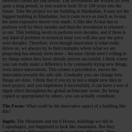
therefore clients are risk-averse. The investments are written off over
quite a long period, so you want to look 50 or 100 years into the
future. Take the project we are building in Manhattan. It may not the
biggest building in Manhattan, but it costs twice as much as Avatar,
the most expensive movie ever made. A film like Avatar has to
perform well for three months and then the investment is returned –
or not. This building needs to perform over decades, and if there is
any kind of problem or technical issue you will also pay the price
over decades. Therefore, even though innovation is what really
drives us, we always try to find examples where what we are
proposing has already been done – because clients aren’t willing to
try things unless they have already proven successful. I think where
you can really make a difference is by constantly trying new things,
even minor innovations. This creates a precedence, moves the
innovation towards the safe side. Gradually you can change how
things are done. I think that if you try to test a single new idea in
each project, and you implement it successfully, it can have a sort of
ripple effect throughout the global architecture scene. By being
copied or appropriated by others, you can actually contribute.
The Focus:
What could be the innovative aspect of a building like
this?
Ingels:
The Mountain and the 8 House, buildings we did in
Copenhagen, just happened to look like mountains. But they
actually look different because they perform differently. They