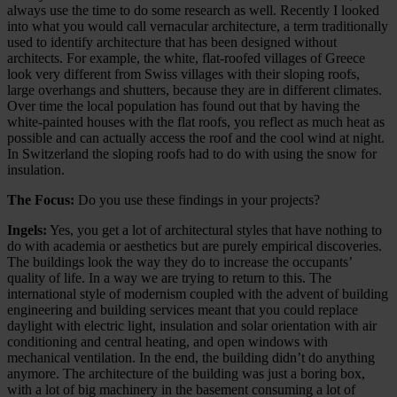
always use the time to do some research as well. Recently I looked
into what you would call vernacular architecture, a term traditionally
used to identify architecture that has been designed without
architects. For example, the white, flat-roofed villages of Greece
look very different from Swiss villages with their sloping roofs,
large overhangs and shutters, because they are in different climates.
Over time the local population has found out that by having the
white-painted houses with the flat roofs, you reflect as much heat as
possible and can actually access the roof and the cool wind at night.
In Switzerland the sloping roofs had to do with using the snow for
insulation.
The Focus:
Do you use these findings in your projects?
Ingels:
Yes, you get a lot of architectural styles that have nothing to
do with academia or aesthetics but are purely empirical discoveries.
The buildings look the way they do to increase the occupants’
quality of life. In a way we are trying to return to this. The
international style of modernism coupled with the advent of building
engineering and building services meant that you could replace
daylight with electric light, insulation and solar orientation with air
conditioning and central heating, and open windows with
mechanical ventilation. In the end, the building didn’t do anything
anymore. The architecture of the building was just a boring box,
with a lot of big machinery in the basement consuming a lot of