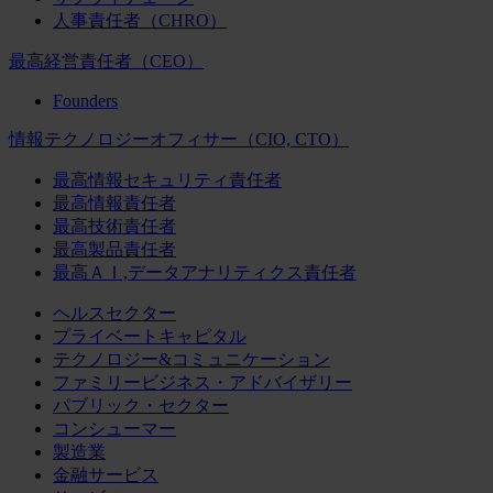
人事責任者（CHRO）
最高経営責任者（CEO）
Founders
情報テクノロジーオフィサー（CIO, CTO）
最高情報セキュリティ責任者
最高情報責任者
最高技術責任者
最高製品責任者
最高ＡＩ,データアナリティクス責任者
ヘルスセクター
プライベートキャピタル
テクノロジー&コミュニケーション
ファミリービジネス・アドバイザリー
パブリック・セクター
コンシューマー
製造業
金融サービス