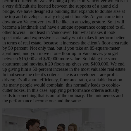
perform differently. We are doing a project in Vancouver which is in
a very difficult site located between the supports of a grand old
bridge. We have designed a building that expands to double size at
the top and develops a really elegant silhouette. As you come into
downtown Vancouver it will be like an amazing gesture. So it will
become a landmark and have a unique appearance compared to all
other towers – not least in Vancouver. But what makes it look
spectacular and expressive is actually what makes it perform better
in terms of real estate, because it increases the client’s floor area ratio
by 50 percent. Not only that, but if you take an 85-square-meter
apartment, and you move it one floor up in Vancouver, you get
between $15,000 and $20,000 more value. So taking the same
apartment and moving it 20 floors up gives you $400,000. We end
up giving him a 50-percent increase in the most valuable real estate.
In that sense the client’s criteria – he is a developer – are profit-
driven; it’s all about efficiency, floor area ratio, a suitable location.
As many people would complain, this normally leads to cookie-
cutter boxes. In this case, applying performance criteria actually
leads to something that is out of the ordinary. The uniqueness and
the performance become one and the same.