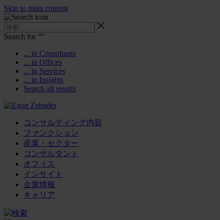
Skip to main content
Search for “
”
... in Consultants
... in Offices
... in Services
... in Insights
Search all results
コンサルティング内容
ファンクション
産業・セクター
コンサルタント
オフィス
インサイト
企業情報
キャリア