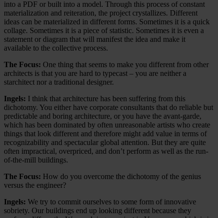
into a PDF or built into a model. Through this process of constant
materialization and reiteration, the project crystallizes. Different
ideas can be materialized in different forms. Sometimes it is a quick
collage. Sometimes it is a piece of statistic. Sometimes it is even a
statement or diagram that will manifest the idea and make it
available to the collective process.
The Focus:
One thing that seems to make you different from other
architects is that you are hard to typecast – you are neither a
starchitect nor a traditional designer.
Ingels:
I think that architecture has been suffering from this
dichotomy. You either have corporate consultants that do reliable but
predictable and boring architecture, or you have the avant-garde,
which has been dominated by often unreasonable artists who create
things that look different and therefore might add value in terms of
recognizability and spectacular global attention. But they are quite
often impractical, overpriced, and don’t perform as well as the run-
of-the-mill buildings.
The Focus:
How do you overcome the dichotomy of the genius
versus the engineer?
Ingels:
We try to commit ourselves to some form of innovative
sobriety. Our buildings end up looking different because they