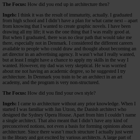
The Focus:
How did you end up in architecture then?
Ingels:
I think it was the result of immaturity, actually. I graduated
from high school and I didn’t have a plan for what came next – apart
from knowing that I wanted to create graphic novels. I have been
drawing all my life; it was the one thing that I was really good at.
But when I graduated, there was no clear path that would take me
there, especially not in Denmark. I considered the different careers
available to people who could draw and thought about becoming an
art director in an advertising agency. It wasn’t what I really wanted,
but at least I might have a chance to apply my skills in the way I
wanted. However, my dad was very skeptical. He was worried
about me not having an academic degree, so he suggested I try
architecture. In Denmark you train to be an architect in an art
academy, and the program is very non-structured.
The Focus:
How did you find your own style?
Ingels:
I came to architecture without any prior knowledge. When I
started I was familiar with Jan Utzon, the Danish architect who
designed the Sydney Opera House. Apart from him I couldn’t name
a single architect. That also meant that I didn’t have any kind of
preconceived notions, not even a basis for forming opinions about
architecture. Since there wasn’t much structure I actually just went
to the library and got excited by various architects. A large part of