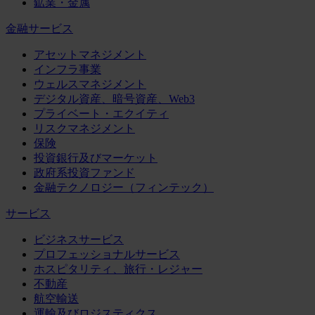
鉱業・金属
金融サービス
アセットマネジメント
インフラ事業
ウェルスマネジメント
デジタル資産、暗号資産、Web3
プライベート・エクイティ
リスクマネジメント
保険
投資銀行及びマーケット
政府系投資ファンド
金融テクノロジー（フィンテック）
サービス
ビジネスサービス
プロフェッショナルサービス
ホスピタリティ、旅行・レジャー
不動産
航空輸送
運輸及びロジスティクス