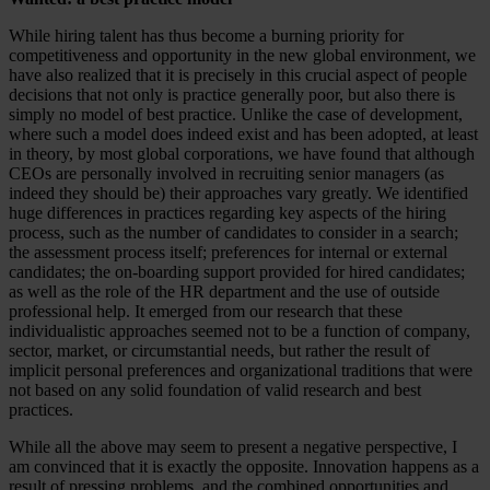
While hiring talent has thus become a burning priority for
competitiveness and opportunity in the new global environment, we
have also realized that it is precisely in this crucial aspect of people
decisions that not only is practice generally poor, but also there is
simply no model of best practice. Unlike the case of development,
where such a model does indeed exist and has been adopted, at least
in theory, by most global corporations, we have found that although
CEOs are personally involved in recruiting senior managers (as
indeed they should be) their approaches vary greatly. We identified
huge differences in practices regarding key aspects of the hiring
process, such as the number of candidates to consider in a search;
the assessment process itself; preferences for internal or external
candidates; the on-boarding support provided for hired candidates;
as well as the role of the HR department and the use of outside
professional help. It emerged from our research that these
individualistic approaches seemed not to be a function of company,
sector, market, or circumstantial needs, but rather the result of
implicit personal preferences and organizational traditions that were
not based on any solid foundation of valid research and best
practices.
While all the above may seem to present a negative perspective, I
am convinced that it is exactly the opposite. Innovation happens as a
result of pressing problems, and the combined opportunities and