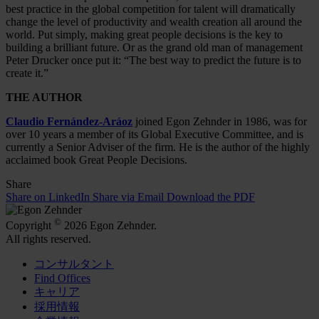
best practice in the global competition for talent will dramatically
change the level of productivity and wealth creation all around the
world. Put simply, making great people decisions is the key to
building a brilliant future. Or as the grand old man of management
Peter Drucker once put it: “The best way to predict the future is to
create it.”
THE AUTHOR
Claudio Fernández-Aráoz
joined Egon Zehnder in 1986, was for
over 10 years a member of its Global Executive Committee, and is
currently a Senior Adviser of the firm. He is the author of the highly
acclaimed book Great People Decisions.
Share
Share on LinkedIn
Share via Email
Download the PDF
©
Copyright
2026 Egon Zehnder.
All rights reserved.
コンサルタント
Find Offices
キャリア
採用情報