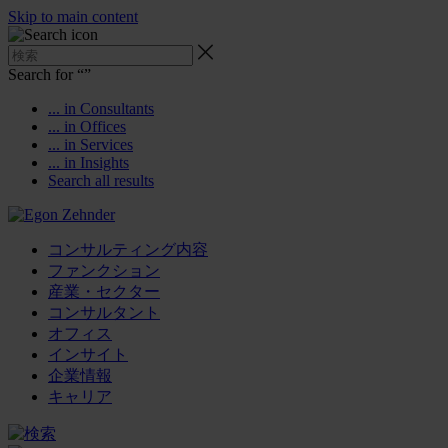
Skip to main content
Search for “
”
... in Consultants
... in Offices
... in Services
... in Insights
Search all results
コンサルティング内容
ファンクション
産業・セクター
コンサルタント
オフィス
インサイト
企業情報
キャリア