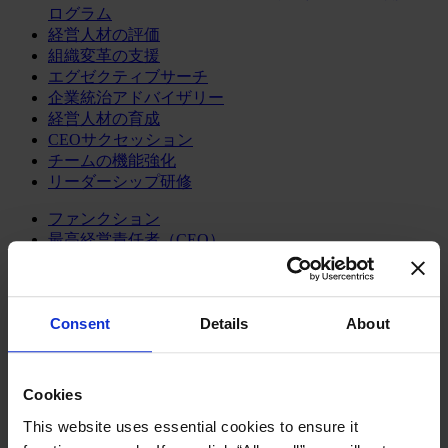
ログラム
経営人材の評価
組織変革の支援
エグゼクティブサーチ
企業統治アドバイザリー
経営人材の育成
CEOサクセッション
チームの機能強化
リーダーシップ研修
ファンクション
最高経営責任者（CEO）
情報テクノロジーオフィサー（CIO, CTO）
サステナビリティ（CSR）
ダイバーシティ＆インクルージョン
法務、規制関連、コンプライアンス
Consent
Details
About
企業広報&パブリック・アフェアーズ
最高財務責任者（CFO）
マーケティング・オフィサー
Cookies
社外取締役
This website uses essential cookies to ensure it
サプライチェーン