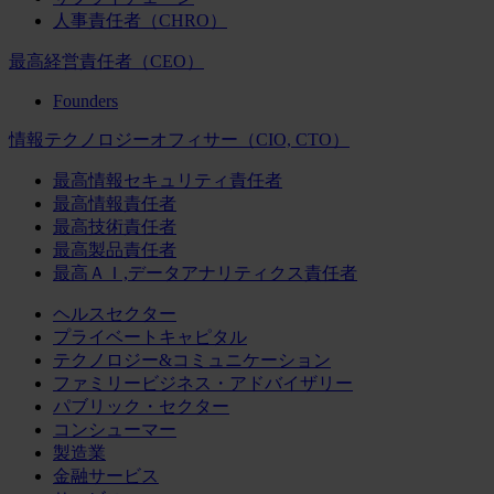
人事責任者（CHRO）
最高経営責任者（CEO）
Founders
情報テクノロジーオフィサー（CIO, CTO）
最高情報セキュリティ責任者
最高情報責任者
最高技術責任者
最高製品責任者
最高ＡＩ,データアナリティクス責任者
ヘルスセクター
プライベートキャピタル
テクノロジー&コミュニケーション
ファミリービジネス・アドバイザリー
パブリック・セクター
コンシューマー
製造業
金融サービス