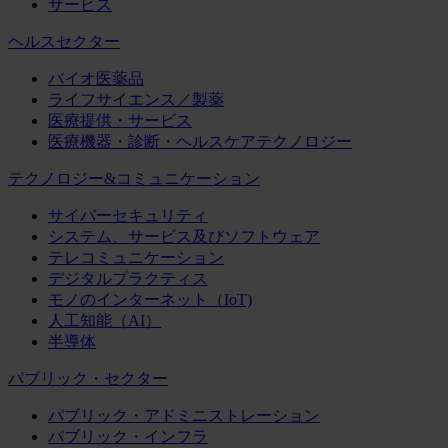
サービス
ヘルスセクター
バイオ医薬品
ライフサイエンス／製薬
医療提供・サービス
医療機器・診断・ヘルスケアテクノロジー
テクノロジー&コミュニケーション
サイバーセキュリティ
システム、サービス及びソフトウェア
テレコミュニケーション
デジタルプラクティス
モノのインターネット（IoT)
人工知能（AI）
半導体
パブリック・セクター
パブリック・アドミニストレーション
パブリック・インフラ