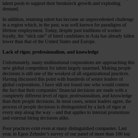
talent pools to support their breakneck growth and exploding
demand.
In addition, retaining talent has become an unprecedented challenge
in a region which, in the past, was well known for paradigms of
lifetime employment. Today, despite past traditions of worker
loyalty, the “stick rate” of hired candidates in Asia has already fallen
lower than that of the United States and Europe.
Lack of rigor, professionalism, and knowledge
Unfortunately, many multinational corporations are approaching this
new global competition for talent largely unarmed. Making people
decisions is still one of the weakest of all organizational practices.
Having discussed this point with hundreds of senior leaders of
global corporations, I have still not found one who would contest
the fact that their companies’ financial decisions are made with a
completely different level of rigor, professionalism, and knowledge
than their people decisions. In most cases, senior leaders agree, the
process of people decisions is distinguished by a lack of rigor at
every step along the way – and that applies to internal promotions
and external hiring decisions alike.
Poor practices exist even at many distinguished companies. Last
year, in Egon Zehnder’s survey of our panel of more than 100 top