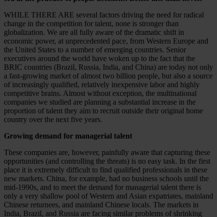
WHILE THERE ARE several factors driving the need for radical
change in the competition for talent, none is stronger than
globalization. We are all fully aware of the dramatic shift in
economic power, at unprecedented pace, from Western Europe and
the United States to a number of emerging countries. Senior
executives around the world have woken up to the fact that the
BRIC countries (Brazil, Russia, India, and China) are today not only
a fast-growing market of almost two billion people, but also a source
of increasingly qualified, relatively inexpensive labor and highly
competitive brains. Almost without exception, the multinational
companies we studied are planning a substantial increase in the
proportion of talent they aim to recruit outside their original home
country over the next five years.
Growing demand for managerial talent
These companies are, however, painfully aware that capturing these
opportunities (and controlling the threats) is no easy task. In the first
place it is extremely difficult to find qualified professionals in these
new markets. China, for example, had no business schools until the
mid-1990s, and to meet the demand for managerial talent there is
only a very shallow pool of Western and Asian expatriates, mainland
Chinese returnees, and mainland Chinese locals. The markets in
India, Brazil, and Russia are facing similar problems of shrinking