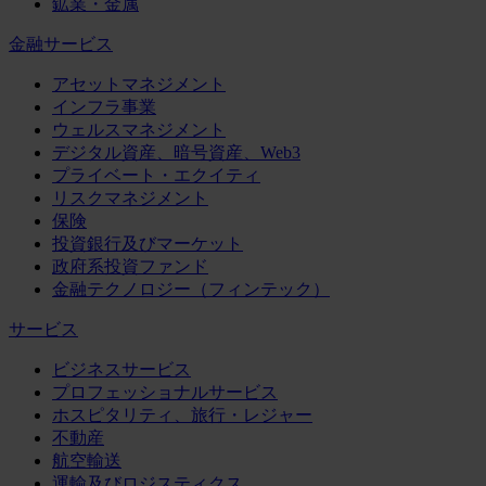
鉱業・金属
金融サービス
アセットマネジメント
インフラ事業
ウェルスマネジメント
デジタル資産、暗号資産、Web3
プライベート・エクイティ
リスクマネジメント
保険
投資銀行及びマーケット
政府系投資ファンド
金融テクノロジー（フィンテック）
サービス
ビジネスサービス
プロフェッショナルサービス
ホスピタリティ、旅行・レジャー
不動産
航空輸送
運輸及びロジスティクス