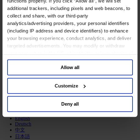
人事責任者（CHRO）
functions properly. If you click “Allow all”, we will set
additional trackers, including pixels and web beacons, to
産業・セクター
collect and share, with our third-party
ヘルスセクター
analytics/advertising providers, your personal identifiers
プライベートキャピタル
(including IP address and device identifiers) to enhance
テクノロジー&コミュニケーション
your browsing experience, conduct analytics, and deliver
ファミリービジネス・アドバイザリー
パブリック・セクター
targeted advertisements. You may modify or withdraw
コンシューマー
your consent or, in the US, object to the sale or sharing of
製造業
your data for targeted advertising, by clicking “Do Not
金融サービス
Allow all
Sell or Share My Personal Information” in the footer of
サービス
the website. You must opt-out of each device and each
私たちについて
browser. For additional information and retention terms
Customize
メディア&ニュース
see our
Cookie Policy
; for information regarding our
Our Board
general collection and use of personal information see
Expert Team
Deny all
our
Privacy Policy
.
コンタクト
English
Deutsch
中文
日本語