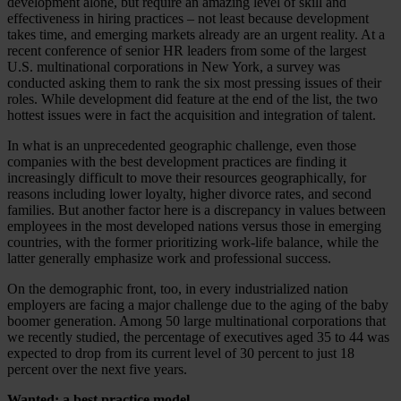
development alone, but require an amazing level of skill and
effectiveness in hiring practices – not least because development
takes time, and emerging markets already are an urgent reality. At a
recent conference of senior HR leaders from some of the largest
U.S. multinational corporations in New York, a survey was
conducted asking them to rank the six most pressing issues of their
roles. While development did feature at the end of the list, the two
hottest issues were in fact the acquisition and integration of talent.
In what is an unprecedented geographic challenge, even those
companies with the best development practices are finding it
increasingly difficult to move their resources geographically, for
reasons including lower loyalty, higher divorce rates, and second
families. But another factor here is a discrepancy in values between
employees in the most developed nations versus those in emerging
countries, with the former prioritizing work-life balance, while the
latter generally emphasize work and professional success.
On the demographic front, too, in every industrialized nation
employers are facing a major challenge due to the aging of the baby
boomer generation. Among 50 large multinational corporations that
we recently studied, the percentage of executives aged 35 to 44 was
expected to drop from its current level of 30 percent to just 18
percent over the next five years.
Wanted: a best practice model