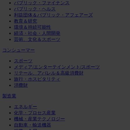
パブリック・ファイナンス
パブリック・ヘルス
利益団体＆パブリック・アフェアーズ
教育＆研究
環境＆持続可能性
経済・社会・人間開発
芸術、文化＆スポーツ
コンシューマー
スポーツ
メディア/エンターテインメント/スポーツ
リテール、アパレル＆高級消費財
旅行・ホスピタリティ
消費財
製造業
エネルギー
化学・プロセス産業
機械・産業テクノロジー
自動車・輸送機器