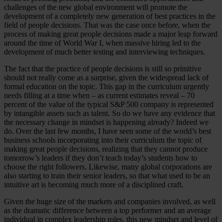
challenges of the new global environment will promote the
development of a completely new generation of best practices in the
field of people decisions. That was the case once before, when the
process of making great people decisions made a major leap forward
around the time of World War I, when massive hiring led to the
development of much better testing and interviewing techniques.
The fact that the practice of people decisions is still so primitive
should not really come as a surprise, given the widespread lack of
formal education on the topic. This gap in the curriculum urgently
needs filling at a time when – as current estimates reveal – 70
percent of the value of the typical S&P 500 company is represented
by intangible assets such as talent. So do we have any evidence that
the necessary change in mindset is happening already? Indeed we
do. Over the last few months, I have seen some of the world’s best
business schools incorporating into their curriculum the topic of
making great people decisions, realizing that they cannot produce
tomorrow’s leaders if they don’t teach today’s students how to
choose the right followers. Likewise, many global corporations are
also starting to train their senior leaders, so that what used to be an
intuitive art is becoming much more of a disciplined craft.
Given the huge size of the markets and companies involved, as well
as the dramatic difference between a top performer and an average
individual in complex leadership roles, this new mindset and level of