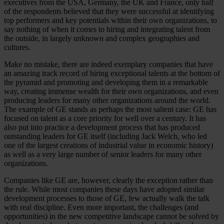
executives from the USA, Germany, the UK and France, only half
of the respondents believed that they were successful at identifying
top performers and key potentials within their own organizations, to
say nothing of when it comes to hiring and integrating talent from
the outside, in largely unknown and complex geographies and
cultures.
Make no mistake, there are indeed exemplary companies that have
an amazing track record of hiring exceptional talents at the bottom of
the pyramid and promoting and developing them in a remarkable
way, creating immense wealth for their own organizations, and even
producing leaders for many other organizations around the world.
The example of GE stands as perhaps the most salient case: GE has
focused on talent as a core priority for well over a century. It has
also put into practice a development process that has produced
outstanding leaders for GE itself (including Jack Welch, who led
one of the largest creations of industrial value in economic history)
as well as a very large number of senior leaders for many other
organizations.
Companies like GE are, however, clearly the exception rather than
the rule. While most companies these days have adopted similar
development processes to those of GE, few actually walk the talk
with real discipline. Even more important, the challenges (and
opportunities) in the new competitive landscape cannot be solved by