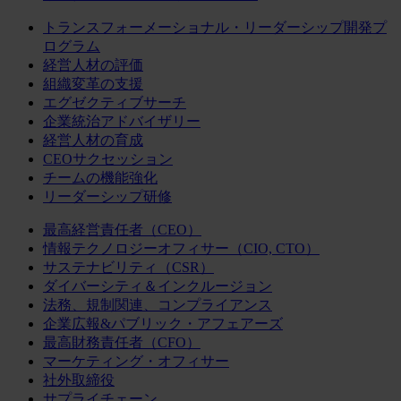
トランスフォーメーショナル・リーダーシップ開発プ
ログラム
経営人材の評価
組織変革の支援
エグゼクティブサーチ
企業統治アドバイザリー
経営人材の育成
CEOサクセッション
チームの機能強化
リーダーシップ研修
最高経営責任者（CEO）
情報テクノロジーオフィサー（CIO, CTO）
サステナビリティ（CSR）
ダイバーシティ＆インクルージョン
法務、規制関連、コンプライアンス
企業広報&パブリック・アフェアーズ
最高財務責任者（CFO）
マーケティング・オフィサー
社外取締役
サプライチェーン