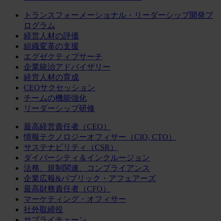
トランスフォーメーショナル・リーダーシップ開発プ
ログラム
経営人材の評価
組織変革の支援
エグゼクティブサーチ
企業統治アドバイザリー
経営人材の育成
CEOサクセッション
チームの機能強化
リーダーシップ研修
最高経営責任者（CEO）
情報テクノロジーオフィサー（CIO, CTO）
サステナビリティ（CSR）
ダイバーシティ＆インクルージョン
法務、規制関連、コンプライアンス
企業広報&パブリック・アフェアーズ
最高財務責任者（CFO）
マーケティング・オフィサー
社外取締役
サプライチェーン