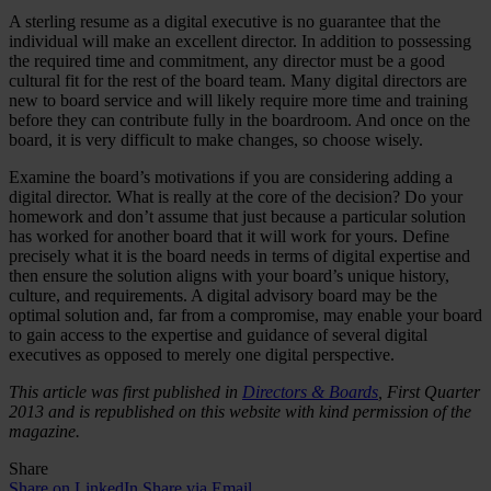
A sterling resume as a digital executive is no guarantee that the
individual will make an excellent director. In addition to possessing
the required time and commitment, any director must be a good
cultural fit for the rest of the board team. Many digital directors are
new to board service and will likely require more time and training
before they can contribute fully in the boardroom. And once on the
board, it is very difficult to make changes, so choose wisely.
Examine the board’s motivations if you are considering adding a
digital director. What is really at the core of the decision? Do your
homework and don’t assume that just because a particular solution
has worked for another board that it will work for yours. Define
precisely what it is the board needs in terms of digital expertise and
then ensure the solution aligns with your board’s unique history,
culture, and requirements. A digital advisory board may be the
optimal solution and, far from a compromise, may enable your board
to gain access to the expertise and guidance of several digital
executives as opposed to merely one digital perspective.
This article was first published in
Directors & Boards
, First Quarter
2013 and is republished on this website with kind permission of the
magazine.
Share
Share on LinkedIn
Share via Email