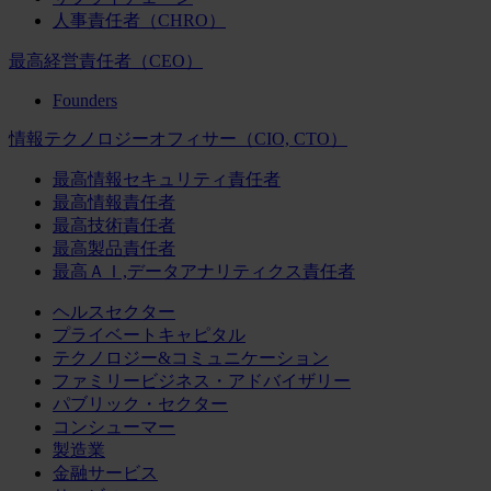
人事責任者（CHRO）
最高経営責任者（CEO）
Founders
情報テクノロジーオフィサー（CIO, CTO）
最高情報セキュリティ責任者
最高情報責任者
最高技術責任者
最高製品責任者
最高ＡＩ,データアナリティクス責任者
ヘルスセクター
プライベートキャピタル
テクノロジー&コミュニケーション
ファミリービジネス・アドバイザリー
パブリック・セクター
コンシューマー
製造業
金融サービス