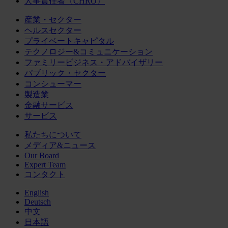
人事責任者（CHRO）
産業・セクター
ヘルスセクター
プライベートキャピタル
テクノロジー&コミュニケーション
ファミリービジネス・アドバイザリー
パブリック・セクター
コンシューマー
製造業
金融サービス
サービス
私たちについて
メディア&ニュース
Our Board
Expert Team
コンタクト
English
Deutsch
中文
日本語