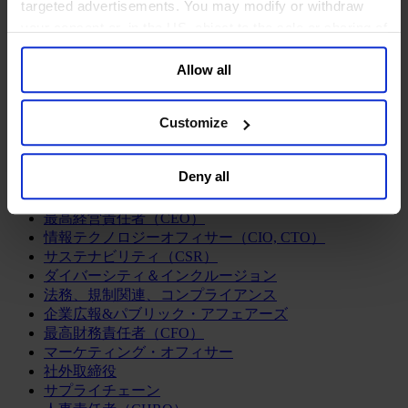
targeted advertisements. You may modify or withdraw
ログラム
your consent or, in the US, object to the sale or sharing of
経営人材の評価
your data for targeted advertising, by clicking “Do Not
組織変革の支援
Allow all
エグゼクティブサーチ
Sell or Share My Personal Information” in the footer of
企業統治アドバイザリー
the website. You must opt-out of each device and each
経営人材の育成
browser. For additional information and retention terms
Customize
CEOサクセッション
see our
Cookie Policy
; for information regarding our
チームの機能強化
general collection and use of personal information see
リーダーシップ研修
Deny all
our
Privacy Policy
.
ファンクション
最高経営責任者（CEO）
情報テクノロジーオフィサー（CIO, CTO）
サステナビリティ（CSR）
ダイバーシティ＆インクルージョン
法務、規制関連、コンプライアンス
企業広報&パブリック・アフェアーズ
最高財務責任者（CFO）
マーケティング・オフィサー
社外取締役
サプライチェーン