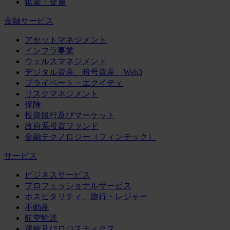
鉱業・金属
金融サービス
アセットマネジメント
インフラ事業
ウェルスマネジメント
デジタル資産、暗号資産、Web3
プライベート・エクイティ
リスクマネジメント
保険
投資銀行及びマーケット
政府系投資ファンド
金融テクノロジー（フィンテック）
サービス
ビジネスサービス
プロフェッショナルサービス
ホスピタリティ、旅行・レジャー
不動産
航空輸送
運輸及びロジスティクス