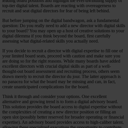
leading board positions and highlight the ever-dwindling supply of
top-tier digital talent. Boards are reacting with overeagerness to
recruit and seat digital directors for fear of being left behind.
But before jumping on the digital bandwagon, ask a fundamental
question: Do you really need to add a new director with digital skills
to your board? You may open up a host of creative solutions to your
digital dilemma if you think beyond the board, first carefully
assessing what digital-related skills you actually need.
If you decide to recruit a director with digital expertise to fill one of
your limited board seats, proceed with caution and make sure you
are doing so for the right reasons. While many boards have added
excellent directors with crucial digital skills as part of a well-
thought-out board assessment and recruiting process, others seem
drawn merely to recruit the director du jour. The latter approach is
no panacea for what the board may be missing and can, in fact,
create unanticipated complications for the board.
Think it through and consider your options. One excellent
alternative and growing trend is to form a digital advisory board.
This solution provides the board access to digital expertise without
the complexities of creating a new director position or filling an
open slot (possibly better reserved for broader operating or financial
expertise). An advisory board provides access to high-caliber talent,
allowing these specialized executives the opportunity to contribute