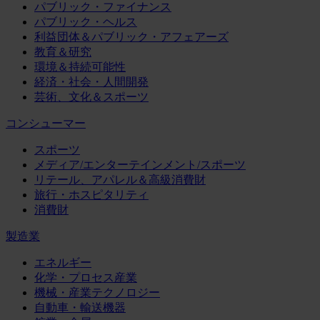
パブリック・ファイナンス
パブリック・ヘルス
利益団体＆パブリック・アフェアーズ
教育＆研究
環境＆持続可能性
経済・社会・人間開発
芸術、文化＆スポーツ
コンシューマー
スポーツ
メディア/エンターテインメント/スポーツ
リテール、アパレル＆高級消費財
旅行・ホスピタリティ
消費財
製造業
エネルギー
化学・プロセス産業
機械・産業テクノロジー
自動車・輸送機器