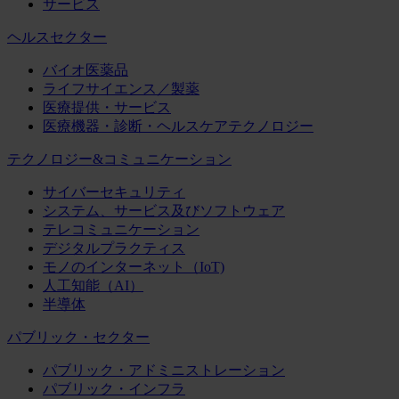
サービス
ヘルスセクター
バイオ医薬品
ライフサイエンス／製薬
医療提供・サービス
医療機器・診断・ヘルスケアテクノロジー
テクノロジー&コミュニケーション
サイバーセキュリティ
システム、サービス及びソフトウェア
テレコミュニケーション
デジタルプラクティス
モノのインターネット（IoT)
人工知能（AI）
半導体
パブリック・セクター
パブリック・アドミニストレーション
パブリック・インフラ