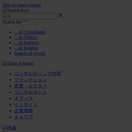
Skip to main content
Search for “
”
... in Consultants
... in Offices
... in Services
... in Insights
Search all results
コンサルティング内容
ファンクション
産業・セクター
コンサルタント
オフィス
インサイト
企業情報
キャリア