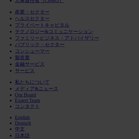
人事責任者（CHRO）
産業・セクター
ヘルスセクター
プライベートキャピタル
テクノロジー&コミュニケーション
ファミリービジネス・アドバイザリー
パブリック・セクター
コンシューマー
製造業
金融サービス
サービス
私たちについて
メディア&ニュース
Our Board
Expert Team
コンタクト
English
Deutsch
中文
日本語