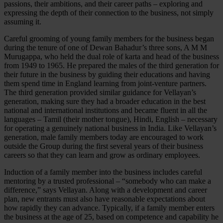
passions, their ambitions, and their career paths – exploring and
expressing the depth of their connection to the business, not simply
assuming it.
Careful grooming of young family members for the business began
during the tenure of one of Dewan Bahadur’s three sons, A M M
Murugappa, who held the dual role of karta and head of the business
from 1949 to 1965. He prepared the males of the third generation for
their future in the business by guiding their educations and having
them spend time in England learning from joint-venture partners.
The third generation provided similar guidance for Vellayan’s
generation, making sure they had a broader education in the best
national and international institutions and became fluent in all the
languages – Tamil (their mother tongue), Hindi, English – necessary
for operating a genuinely national business in India. Like Vellayan’s
generation, male family members today are encouraged to work
outside the Group during the first several years of their business
careers so that they can learn and grow as ordinary employees.
Induction of a family member into the business includes careful
mentoring by a trusted professional – “somebody who can make a
difference,” says Vellayan. Along with a development and career
plan, new entrants must also have reasonable expectations about
how rapidly they can advance. Typically, if a family member enters
the business at the age of 25, based on competence and capability he