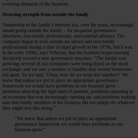
evolving demands of the business.
Drawing strength from outside the family
Trusteeship of the family’s interests has, over the years, increasingly
meant going outside the family – for im-partial governance
structures, non-family professionals, and external advisors. The
company began to look outside for advice and non-family
professionals during a time of rapid growth in the 1970s, but it was
in the early 1990s, says Vellayan, that the business began moving
decisively toward a new governance structure. “The family was
growing; several of our companies were being listed on the stock
exchange, and we saw a number of families that owned businesses
fall apart. So we said, ‘Okay, how do we keep this together?’ We
knew that unless we put in place an appropriate governance
framework we would have problems as our business grew –
problems attracting the right kind of partners, problems operating in
an economy that was increasingly opening up, and problems making
sure that family members in the business did not simply do whatever
they might feel like doing.”
“We knew that unless we put in place an appropriate
governance framework we would have problems as our
business grew.”