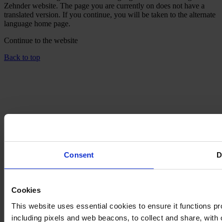
Zehnder website. The page you are currently on does not have a
translated version. If you continue, you will be taken to the alternate
language home page.
Continue to the
website
Back to top
Consent
D
Cookies
This website uses essential cookies to ensure it functions prope
including pixels and web beacons, to collect and share, with o