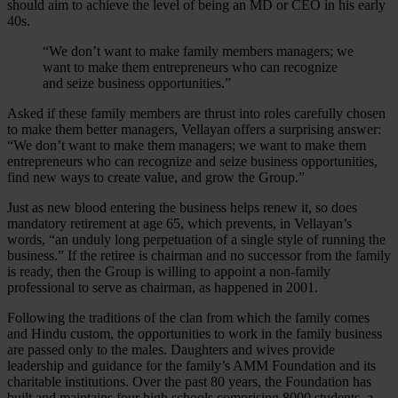
should aim to achieve the level of being an MD or CEO in his early
40s.
“We don’t want to make family members managers; we
want to make them entrepreneurs who can recognize
and seize business opportunities.”
Asked if these family members are thrust into roles carefully chosen
to make them better managers, Vellayan offers a surprising answer:
“We don’t want to make them managers; we want to make them
entrepreneurs who can recognize and seize business opportunities,
find new ways to create value, and grow the Group.”
Just as new blood entering the business helps renew it, so does
mandatory retirement at age 65, which prevents, in Vellayan’s
words, “an unduly long perpetuation of a single style of running the
business.” If the retiree is chairman and no successor from the family
is ready, then the Group is willing to appoint a non-family
professional to serve as chairman, as happened in 2001.
Following the traditions of the clan from which the family comes
and Hindu custom, the opportunities to work in the family business
are passed only to the males. Daughters and wives provide
leadership and guidance for the family’s AMM Foundation and its
charitable institutions. Over the past 80 years, the Foundation has
built and maintains four high schools comprising 8000 students, a