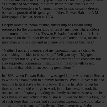
as a matter of ownership, but of trusteeship,” he tells us in the
Group’s headquarters in Chennai, where he sits, casually dressed,
beneath a portrait of his great-grandfather, Dewan Bahadur A M
Murugappa Chettiar, born in 1884.
Deeply rooted in Indian culture, trusteeship has meant using
resources for the common good of family members, shareholders,
and communities. In fact, ‘Dewan Bahadur,’ an official title later
bestowed on the founder by the Viceroy of British India, means ‘a
great man who is a steward in charge of a house of business.’
“Neither I nor any members of my generation can lay claim to
establishing the idea of trusteeship,” Vellayan says. “My great-
grandfather not only saw himself as a steward of the company but
also supported community institutions in his home village and
inculcated that ethic in succeeding generations.”
In 1898, when Dewan Bahadur was aged 14, he was sent to Burma
to work as a bank clerk in a family business. Within 20 years he had
built the largest private bank in lower Burma. In 1929, when his
three sons were old enough to work in the business, he took the
unusual step of equally dividing the family business estate while he
was still alive and active in the business. It was the first in a long line
of such steps that his sons and subsequent generations would take to
adjust the fine balance of family members’ interests with the