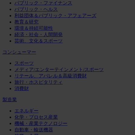
パブリック・ファイナンス
パブリック・ヘルス
利益団体＆パブリック・アフェアーズ
教育＆研究
環境＆持続可能性
経済・社会・人間開発
芸術、文化＆スポーツ
コンシューマー
スポーツ
メディア/エンターテインメント/スポーツ
リテール、アパレル＆高級消費財
旅行・ホスピタリティ
消費財
製造業
エネルギー
化学・プロセス産業
機械・産業テクノロジー
自動車・輸送機器