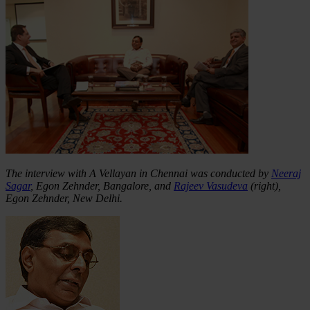
The interview with A Vellayan in Chennai was conducted by
Neeraj
Sagar
, Egon Zehnder, Bangalore, and
Rajeev Vasudeva
(right),
Egon Zehnder, New Delhi.