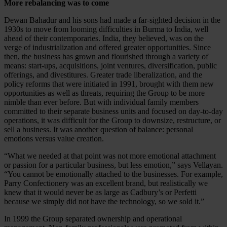
More rebalancing was to come
Dewan Bahadur and his sons had made a far-sighted decision in the
1930s to move from looming difficulties in Burma to India, well
ahead of their contemporaries. India, they believed, was on the
verge of industrialization and offered greater opportunities. Since
then, the business has grown and flourished through a variety of
means: start-ups, acquisitions, joint ventures, diversification, public
offerings, and divestitures. Greater trade liberalization, and the
policy reforms that were initiated in 1991, brought with them new
opportunities as well as threats, requiring the Group to be more
nimble than ever before. But with individual family members
committed to their separate business units and focused on day-to-day
operations, it was difficult for the Group to downsize, restructure, or
sell a business. It was another question of balance: personal
emotions versus value creation.
“What we needed at that point was not more emotional attachment
or passion for a particular business, but less emotion,” says Vellayan.
“You cannot be emotionally attached to the businesses. For example,
Parry Confectionery was an excellent brand, but realistically we
knew that it would never be as large as Cadbury’s or Perfetti
because we simply did not have the technology, so we sold it.”
In 1999 the Group separated ownership and operational