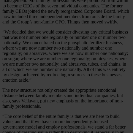
management. Non-family professionals were promoted from within
to become CEOs of the seven individual companies. The former
family CEOs joined the newly reorganized Corporate Board, which
now included three independent members from outside the family
and the Group’s non-family CFO. Things then moved swiftly.
“We decided that we would consider divesting any critical business
that was not number one regionally or number one or number two
nationally. We concentrated on the phosphatic fertilizer business,
where we are now number two nationally and number one
regionally; on abrasives, where we are now number one nationally;
on sugar, where we are number one regionally; on bicycles, where
we are number two nationally; and abrasives, tubes, and chains, in
all of which we are number one nationally. All of this was entirely
by design, achieved by redirecting resources to these businesses,
emotion aside.”
The new structure not only created the appropriate emotional
distance between family members and individual companies, but
also, says Vellayan, put new emphasis on the importance of non-
family professionals.
“The core belief of the entire family is that we are here to build
value, and that if we have a more independently-focused
governance model and employ professionals, we stand a far better
chance of creating value rather than destroying it, especially in an