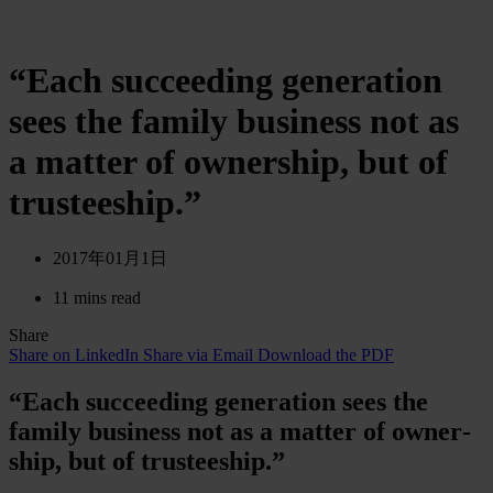
“Each succeeding generation
sees the family business not as
a matter of ownership, but of
trusteeship.”
2017年01月1日
11 mins read
Share
Share on LinkedIn
Share via Email
Download the PDF
“Each suc­ceed­ing gene­ra­tion sees the
family busi­ness not as a matter of ow­ner­
ship, but of trustee­ship.”