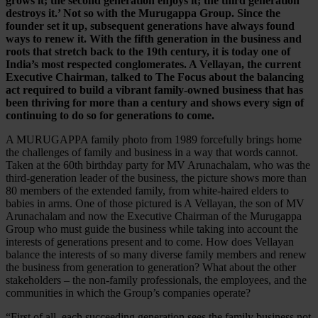
grows it; the second generation enjoys it; the third generation
destroys it.’ Not so with the Murugappa Group. Since the
founder set it up, subsequent generations have always found
ways to renew it. With the fifth generation in the business and
roots that stretch back to the 19th century, it is today one of
India’s most respected conglomerates. A Vellayan, the current
Executive Chairman, talked to The Focus about the balancing
act required to build a vibrant family-owned business that has
been thriving for more than a century and shows every sign of
continuing to do so for generations to come.
A MURUGAPPA family photo from 1989 forcefully brings home
the challenges of family and business in a way that words cannot.
Taken at the 60th birthday party for MV Arunachalam, who was the
third-generation leader of the business, the picture shows more than
80 members of the extended family, from white-haired elders to
babies in arms. One of those pictured is A Vellayan, the son of MV
Arunachalam and now the Executive Chairman of the Murugappa
Group who must guide the business while taking into account the
interests of generations present and to come. How does Vellayan
balance the interests of so many diverse family members and renew
the business from generation to generation? What about the other
stakeholders – the non-family professionals, the employees, and the
communities in which the Group’s companies operate?
“First of all, each succeeding generation sees the family business not