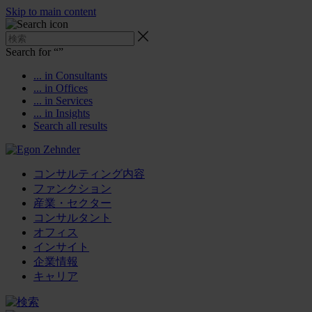
Skip to main content
Search for “
”
... in Consultants
... in Offices
... in Services
... in Insights
Search all results
コンサルティング内容
ファンクション
産業・セクター
コンサルタント
オフィス
インサイト
企業情報
キャリア