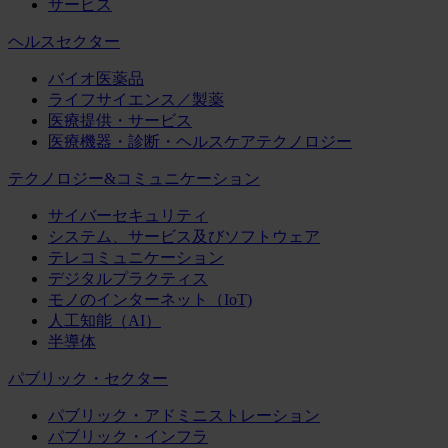
サービス
ヘルスセクター
バイオ医薬品
ライフサイエンス／製薬
医療提供・サービス
医療機器・診断・ヘルスケアテクノロジー
テクノロジー&コミュニケーション
サイバーセキュリティ
システム、サービス及びソフトウェア
テレコミュニケーション
デジタルプラクティス
モノのインターネット（IoT)
人工知能（AI）
半導体
パブリック・セクター
パブリック・アドミニストレーション
パブリック・インフラ