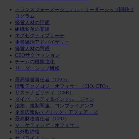
トランスフォーメーショナル・リーダーシップ開発プ
ログラム
経営人材の評価
組織変革の支援
エグゼクティブサーチ
企業統治アドバイザリー
経営人材の育成
CEOサクセッション
チームの機能強化
リーダーシップ研修
最高経営責任者（CEO）
情報テクノロジーオフィサー（CIO, CTO）
サステナビリティ（CSR）
ダイバーシティ＆インクルージョン
法務、規制関連、コンプライアンス
企業広報&パブリック・アフェアーズ
最高財務責任者（CFO）
マーケティング・オフィサー
社外取締役
サプライチェーン