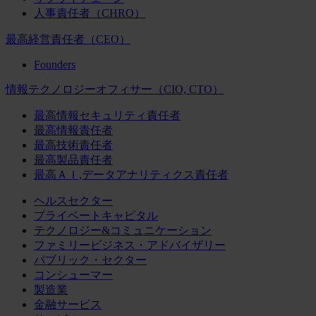
人事責任者（CHRO）
最高経営責任者（CEO）
Founders
情報テクノロジーオフィサー（CIO, CTO）
最高情報セキュリティ責任者
最高情報責任者
最高技術責任者
最高製品責任者
最高ＡＩ,データアナリティクス責任者
ヘルスセクター
プライベートキャピタル
テクノロジー&コミュニケーション
ファミリービジネス・アドバイザリー
パブリック・セクター
コンシューマー
製造業
金融サービス