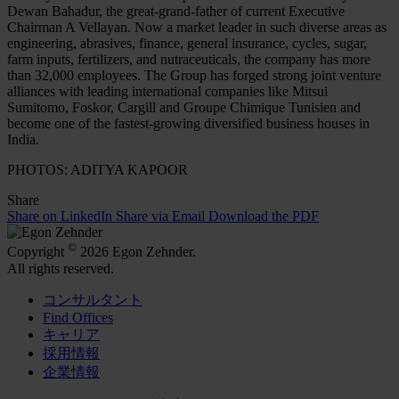
Dewan Bahadur, the great-grand-father of current Executive
Chairman A Vellayan. Now a market leader in such diverse areas as
engineering, abrasives, finance, general insurance, cycles, sugar,
farm inputs, fertilizers, and nutraceuticals, the company has more
than 32,000 employees. The Group has forged strong joint venture
alliances with leading international companies like Mitsui
Sumitomo, Foskor, Cargill and Groupe Chimique Tunisien and
become one of the fastest-growing diversified business houses in
India.
PHOTOS: ADITYA KAPOOR
Share
Share on LinkedIn
Share via Email
Download the PDF
©
Copyright
2026 Egon Zehnder.
All rights reserved.
コンサルタント
Find Offices
キャリア
採用情報
企業情報