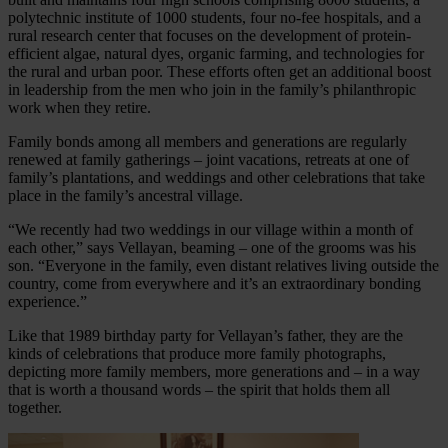
polytechnic institute of 1000 students, four no-fee hospitals, and a
rural research center that focuses on the development of protein-
efficient algae, natural dyes, organic farming, and technologies for
the rural and urban poor. These efforts often get an additional boost
in leadership from the men who join in the family’s philanthropic
work when they retire.
Family bonds among all members and generations are regularly
renewed at family gatherings – joint vacations, retreats at one of
family’s plantations, and weddings and other celebrations that take
place in the family’s ancestral village.
“We recently had two weddings in our village within a month of
each other,” says Vellayan, beaming – one of the grooms was his
son. “Everyone in the family, even distant relatives living outside the
country, come from everywhere and it’s an extraordinary bonding
experience.”
Like that 1989 birthday party for Vellayan’s father, they are the
kinds of celebrations that produce more family photographs,
depicting more family members, more generations and – in a way
that is worth a thousand words – the spirit that holds them all
together.