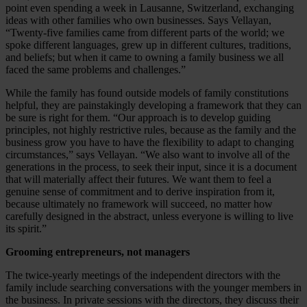
point even spending a week in Lausanne, Switzerland, exchanging
ideas with other families who own businesses. Says Vellayan,
“Twenty-five families came from different parts of the world; we
spoke different languages, grew up in different cultures, traditions,
and beliefs; but when it came to owning a family business we all
faced the same problems and challenges.”
While the family has found outside models of family constitutions
helpful, they are painstakingly developing a framework that they can
be sure is right for them. “Our approach is to develop guiding
principles, not highly restrictive rules, because as the family and the
business grow you have to have the flexibility to adapt to changing
circumstances,” says Vellayan. “We also want to involve all of the
generations in the process, to seek their input, since it is a document
that will materially affect their futures. We want them to feel a
genuine sense of commitment and to derive inspiration from it,
because ultimately no framework will succeed, no matter how
carefully designed in the abstract, unless everyone is willing to live
its spirit.”
Grooming entrepreneurs, not managers
The twice-yearly meetings of the independent directors with the
family include searching conversations with the younger members in
the business. In private sessions with the directors, they discuss their