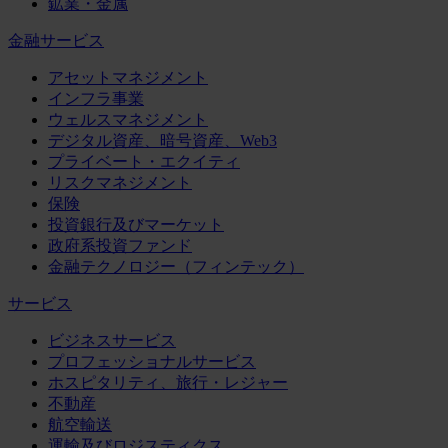
鉱業・金属
金融サービス
アセットマネジメント
インフラ事業
ウェルスマネジメント
デジタル資産、暗号資産、Web3
プライベート・エクイティ
リスクマネジメント
保険
投資銀行及びマーケット
政府系投資ファンド
金融テクノロジー（フィンテック）
サービス
ビジネスサービス
プロフェッショナルサービス
ホスピタリティ、旅行・レジャー
不動産
航空輸送
運輸及びロジスティクス