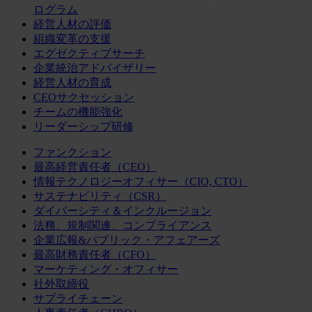
ログラム
経営人材の評価
組織変革の支援
エグゼクティブサーチ
企業統治アドバイザリー
経営人材の育成
CEOサクセッション
チームの機能強化
リーダーシップ研修
ファンクション
最高経営責任者（CEO）
情報テクノロジーオフィサー（CIO, CTO）
サステナビリティ（CSR）
ダイバーシティ＆インクルージョン
法務、規制関連、コンプライアンス
企業広報&パブリック・アフェアーズ
最高財務責任者（CFO）
マーケティング・オフィサー
社外取締役
サプライチェーン