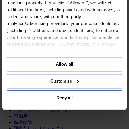
鉱業・金属
functions properly. If you click “Allow all”, we will set
additional trackers, including pixels and web beacons, to
金融サービス
collect and share, with our third-party
アセットマネジメント
analytics/advertising providers, your personal identifiers
インフラ事業
(including IP address and device identifiers) to enhance
ウェルスマネジメント
your browsing experience, conduct analytics, and deliver
デジタル資産、暗号資産、Web3
targeted advertisements. You may modify or withdraw
プライベート・エクイティ
your consent or, in the US, object to the sale or sharing of
リスクマネジメント
your data for targeted advertising, by clicking “Do Not
保険
Allow all
投資銀行及びマーケット
Sell or Share My Personal Information” in the footer of
政府系投資ファンド
the website. You must opt-out of each device and each
金融テクノロジー（フィンテック）
browser. For additional information and retention terms
Customize
see our
Cookie Policy
; for information regarding our
サービス
general collection and use of personal information see
Deny all
ビジネスサービス
our
Privacy Policy
.
プロフェッショナルサービス
ホスピタリティ、旅行・レジャー
不動産
航空輸送
運輸及びロジスティクス