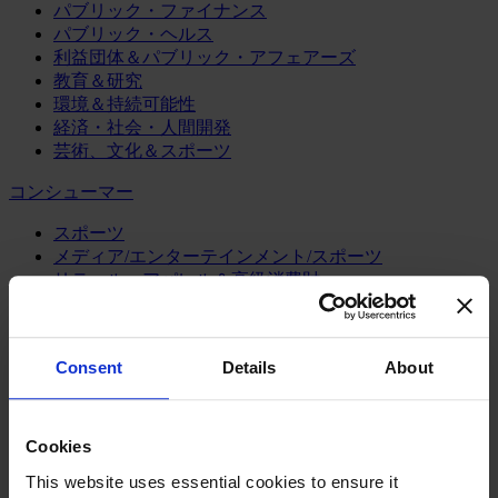
パブリック・ファイナンス
パブリック・ヘルス
利益団体＆パブリック・アフェアーズ
教育＆研究
環境＆持続可能性
経済・社会・人間開発
芸術、文化＆スポーツ
コンシューマー
スポーツ
メディア/エンターテインメント/スポーツ
リテール、アパレル＆高級消費財
旅行・ホスピタリティ
消費財
製造業
Consent
Details
About
エネルギー
化学・プロセス産業
Cookies
機械・産業テクノロジー
自動車・輸送機器
This website uses essential cookies to ensure it