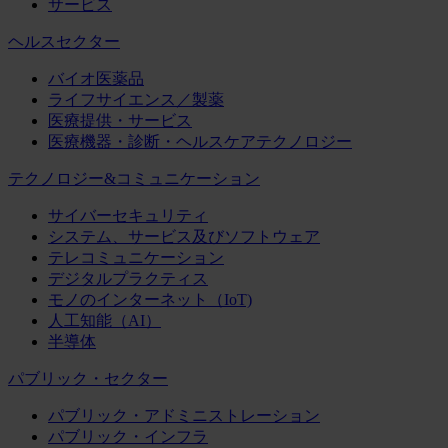
サービス
ヘルスセクター
バイオ医薬品
ライフサイエンス／製薬
医療提供・サービス
医療機器・診断・ヘルスケアテクノロジー
テクノロジー&コミュニケーション
サイバーセキュリティ
システム、サービス及びソフトウェア
テレコミュニケーション
デジタルプラクティス
モノのインターネット（IoT)
人工知能（AI）
半導体
パブリック・セクター
パブリック・アドミニストレーション
パブリック・インフラ