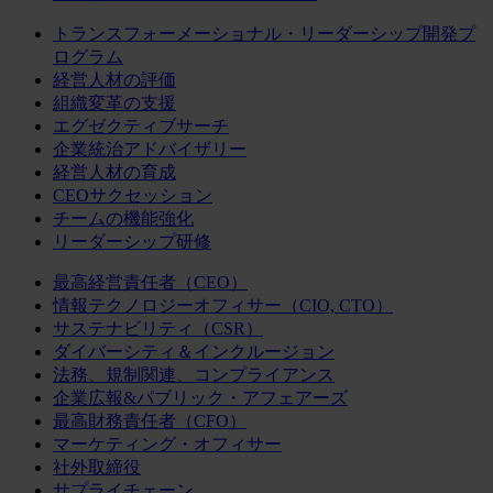
トランスフォーメーショナル・リーダーシップ開発プ
ログラム
経営人材の評価
組織変革の支援
エグゼクティブサーチ
企業統治アドバイザリー
経営人材の育成
CEOサクセッション
チームの機能強化
リーダーシップ研修
最高経営責任者（CEO）
情報テクノロジーオフィサー（CIO, CTO）
サステナビリティ（CSR）
ダイバーシティ＆インクルージョン
法務、規制関連、コンプライアンス
企業広報&パブリック・アフェアーズ
最高財務責任者（CFO）
マーケティング・オフィサー
社外取締役
サプライチェーン