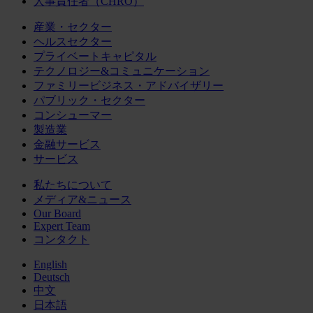
人事責任者（CHRO）
産業・セクター
ヘルスセクター
プライベートキャピタル
テクノロジー&コミュニケーション
ファミリービジネス・アドバイザリー
パブリック・セクター
コンシューマー
製造業
金融サービス
サービス
私たちについて
メディア&ニュース
Our Board
Expert Team
コンタクト
English
Deutsch
中文
日本語