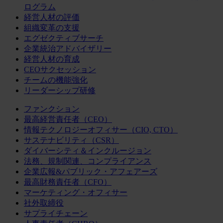
ログラム
経営人材の評価
組織変革の支援
エグゼクティブサーチ
企業統治アドバイザリー
経営人材の育成
CEOサクセッション
チームの機能強化
リーダーシップ研修
ファンクション
最高経営責任者（CEO）
情報テクノロジーオフィサー（CIO, CTO）
サステナビリティ（CSR）
ダイバーシティ＆インクルージョン
法務、規制関連、コンプライアンス
企業広報&パブリック・アフェアーズ
最高財務責任者（CFO）
マーケティング・オフィサー
社外取締役
サプライチェーン