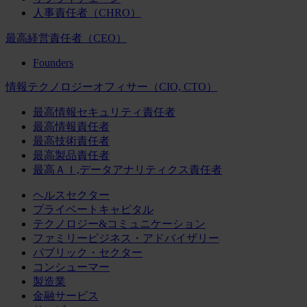
人事責任者（CHRO）
最高経営責任者（CEO）
Founders
情報テクノロジーオフィサー（CIO, CTO）
最高情報セキュリティ責任者
最高情報責任者
最高技術責任者
最高製品責任者
最高ＡＩ,データアナリティクス責任者
ヘルスセクター
プライベートキャピタル
テクノロジー&コミュニケーション
ファミリービジネス・アドバイザリー
パブリック・セクター
コンシューマー
製造業
金融サービス