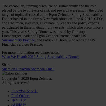
The vocabulary framing discourse on sustainability and the role
played by the twin levers of risk and rewards were among the broad
range of topics discussed at the Egon Zehnder Spring Sustainability
Dinner hosted in the firm’s New York office on June 6, 2012. CEOs
and Chairmen, investors, sustainability leaders and policy experts
participated in these invitation-only events, which take place twice a
year. This year’s Spring Dinner was hosted by Christoph
Lueneburger, leader of Egon Zehnder International’s US
Sustainability Practice
, and Patrick O’Brien, who leads the US
Financial Services Practice.
For more information see dinner notes:
What We Heard: 2012 Spring Sustainability Dinner
Share
Share on LinkedIn
Share via Email
©
Copyright
2026 Egon Zehnder.
All rights reserved.
コンサルタント
Find Offices
キャリア
採用情報