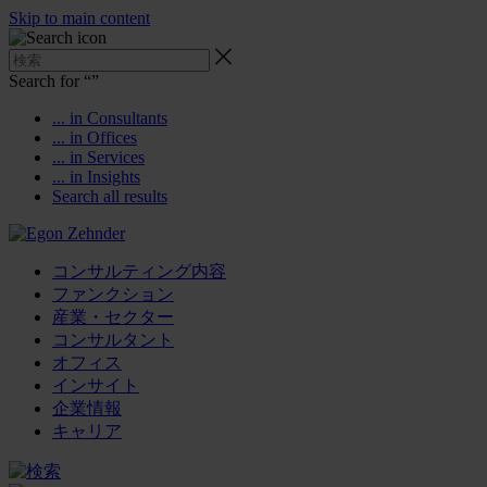
Skip to main content
Search for “
”
... in Consultants
... in Offices
... in Services
... in Insights
Search all results
コンサルティング内容
ファンクション
産業・セクター
コンサルタント
オフィス
インサイト
企業情報
キャリア