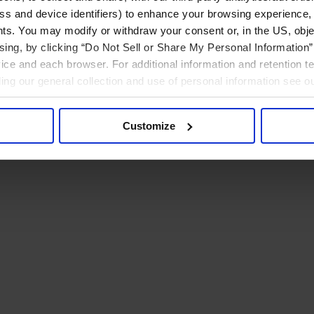
ress and device identifiers) to enhance your browsing experience,
ts. You may modify or withdraw your consent or, in the US, objec
ising, by clicking “Do Not Sell or Share My Personal Information” 
ice and each browser. For additional information and retention 
rding our general collection and use of personal information see o
Customize