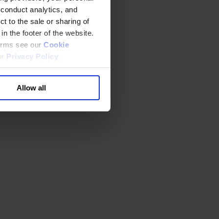
 conduct analytics, and
t to the sale or sharing of
in the footer of the website.
terms see our
Cookie
ur
Privacy Policy
.
Allow all