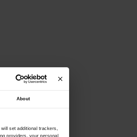
About
will set additional trackers,
ing providers, your personal