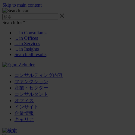
Skip to main content
Search for “
”
... in Consultants
... in Offices
... in Services
... in Insights
Search all results
コンサルティング内容
ファンクション
産業・セクター
コンサルタント
オフィス
インサイト
企業情報
キャリア