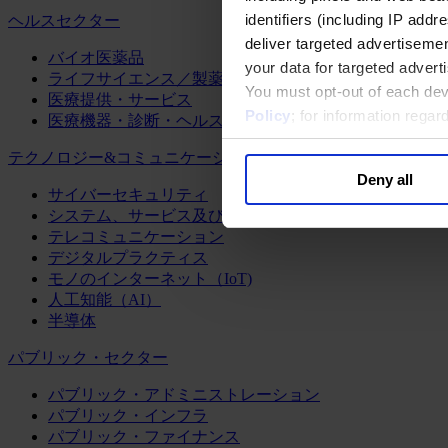
identifiers (including IP add
ヘルスセクター
deliver targeted advertisemen
バイオ医薬品
your data for targeted advert
ライフサイエンス／製薬
You must opt-out of each dev
医療提供・サービス
Policy
; for information rega
医療機器・診断・ヘルスケアテクノロジー
テクノロジー&コミュニケーション
Deny all
サイバーセキュリティ
システム、サービス及びソフトウェア
テレコミュニケーション
デジタルプラクティス
モノのインターネット（IoT)
人工知能（AI）
半導体
パブリック・セクター
パブリック・アドミニストレーション
パブリック・インフラ
パブリック・ファイナンス