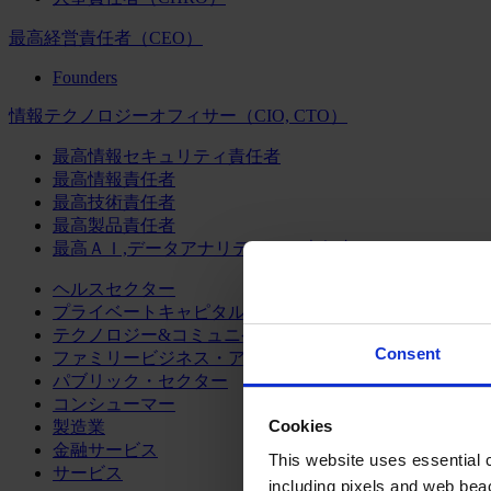
最高経営責任者（CEO）
Founders
情報テクノロジーオフィサー（CIO, CTO）
最高情報セキュリティ責任者
最高情報責任者
最高技術責任者
最高製品責任者
最高ＡＩ,データアナリティクス責任者
ヘルスセクター
プライベートキャピタル
テクノロジー&コミュニケーション
Consent
ファミリービジネス・アドバイザリー
パブリック・セクター
コンシューマー
Cookies
製造業
金融サービス
This website uses essential co
サービス
including pixels and web beac