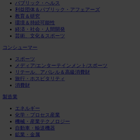
パブリック・ヘルス
利益団体＆パブリック・アフェアーズ
教育＆研究
環境＆持続可能性
経済・社会・人間開発
芸術、文化＆スポーツ
コンシューマー
スポーツ
メディア/エンターテインメント/スポーツ
リテール、アパレル＆高級消費財
旅行・ホスピタリティ
消費財
製造業
エネルギー
化学・プロセス産業
機械・産業テクノロジー
自動車・輸送機器
鉱業・金属