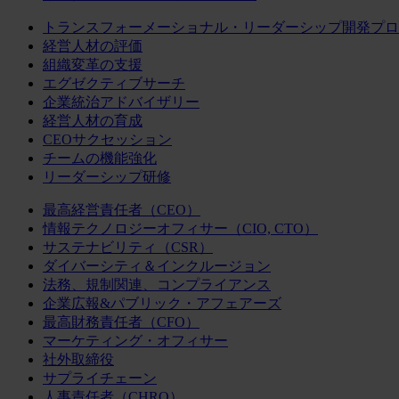
トランスフォーメーショナル・リーダーシップ開発プロ
経営人材の評価
組織変革の支援
エグゼクティブサーチ
企業統治アドバイザリー
経営人材の育成
CEOサクセッション
チームの機能強化
リーダーシップ研修
最高経営責任者（CEO）
情報テクノロジーオフィサー（CIO, CTO）
サステナビリティ（CSR）
ダイバーシティ＆インクルージョン
法務、規制関連、コンプライアンス
企業広報&パブリック・アフェアーズ
最高財務責任者（CFO）
マーケティング・オフィサー
社外取締役
サプライチェーン
人事責任者（CHRO）