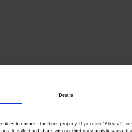
Details
okies to ensure it functions properly. If you click “Allow all”, we 
ons, to collect and share, with our third-party analytics/advertis