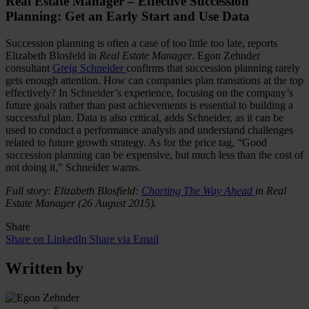
Real Estate Manager – Effective Succession
Planning: Get an Early Start and Use Data
Succession planning is often a case of too little too late, reports
Elizabeth Blosfeld in
Real Estate Manager
. Egon Zehnder
consultant
Greig Schneider
confirms that succession planning rarely
gets enough attention. How can companies plan transitions at the top
effectively? In Schneider’s experience, focusing on the company’s
future goals rather than past achievements is essential to building a
successful plan. Data is also critical, adds Schneider, as it can be
used to conduct a performance analysis and understand challenges
related to future growth strategy. As for the price tag, “Good
succession planning can be expensive, but much less than the cost of
not doing it,” Schneider warns.
Full story: Elizabeth Blosfield:
Charting The Way Ahead
in Real
Estate Manager (26 August 2015).
Share
Share on LinkedIn
Share via Email
Written by