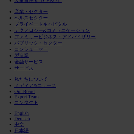
人事責任者（CHRO）
産業・セクター
ヘルスセクター
プライベートキャピタル
テクノロジー&コミュニケーション
ファミリービジネス・アドバイザリー
パブリック・セクター
コンシューマー
製造業
金融サービス
サービス
私たちについて
メディア&ニュース
Our Board
Expert Team
コンタクト
English
Deutsch
中文
日本語