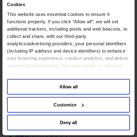
鉱業・金属
Cookies
金融サービス
This website uses essential cookies to ensure it
functions properly. If you click “Allow all”, we will set
アセットマネジメント
additional trackers, including pixels and web beacons, to
インフラ事業
collect and share, with our third-party
ウェルスマネジメント
デジタル資産、暗号資産、Web3
analytics/advertising providers, your personal identifiers
プライベート・エクイティ
(including IP address and device identifiers) to enhance
リスクマネジメント
your browsing experience, conduct analytics, and deliver
保険
targeted advertisements. You may modify or withdraw
投資銀行及びマーケット
your consent or, in the US, object to the sale or sharing of
政府系投資ファンド
your data for targeted advertising, by clicking “Do Not
金融テクノロジー（フィンテック）
Allow all
Sell or Share My Personal Information” in the footer of
サービス
the website. You must opt-out of each device and each
browser. For additional information and retention terms
ビジネスサービス
Customize
see our
Cookie Policy
; for information regarding our
プロフェッショナルサービス
general collection and use of personal information see
ホスピタリティ、旅行・レジャー
Deny all
不動産
our
Privacy Policy
.
航空輸送
運輸及びロジスティクス