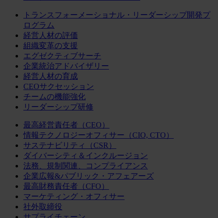
トランスフォーメーショナル・リーダーシップ開発プ
ログラム
経営人材の評価
組織変革の支援
エグゼクティブサーチ
企業統治アドバイザリー
経営人材の育成
CEOサクセッション
チームの機能強化
リーダーシップ研修
最高経営責任者（CEO）
情報テクノロジーオフィサー（CIO, CTO）
サステナビリティ（CSR）
ダイバーシティ＆インクルージョン
法務、規制関連、コンプライアンス
企業広報&パブリック・アフェアーズ
最高財務責任者（CFO）
マーケティング・オフィサー
社外取締役
サプライチェーン