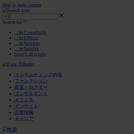
Skip to main content
Search for “
”
... in Consultants
... in Offices
... in Services
... in Insights
Search all results
コンサルティング内容
ファンクション
産業・セクター
コンサルタント
オフィス
インサイト
企業情報
キャリア