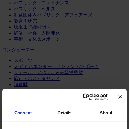
パブリック・ファイナンス
パブリック・ヘルス
利益団体＆パブリック・アフェアーズ
教育＆研究
環境＆持続可能性
経済・社会・人間開発
芸術、文化＆スポーツ
コンシューマー
スポーツ
メディア/エンターテインメント/スポーツ
リテール、アパレル＆高級消費財
旅行・ホスピタリティ
消費財
製造業
エネルギー
化学・プロセス産業
Consent
Details
About
機械・産業テクノロジー
自動車・輸送機器