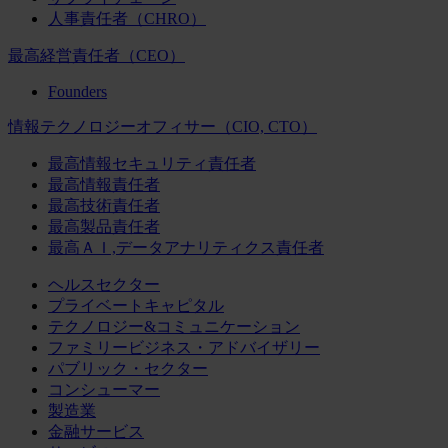
人事責任者（CHRO）
最高経営責任者（CEO）
Founders
情報テクノロジーオフィサー（CIO, CTO）
最高情報セキュリティ責任者
最高情報責任者
最高技術責任者
最高製品責任者
最高ＡＩ,データアナリティクス責任者
ヘルスセクター
プライベートキャピタル
テクノロジー&コミュニケーション
ファミリービジネス・アドバイザリー
パブリック・セクター
コンシューマー
製造業
金融サービス