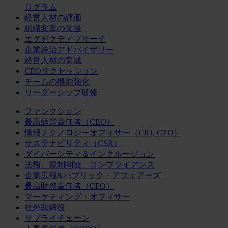
ログラム
経営人材の評価
組織変革の支援
エグゼクティブサーチ
企業統治アドバイザリー
経営人材の育成
CEOサクセッション
チームの機能強化
リーダーシップ研修
ファンクション
最高経営責任者（CEO）
情報テクノロジーオフィサー（CIO, CTO）
サステナビリティ（CSR）
ダイバーシティ＆インクルージョン
法務、規制関連、コンプライアンス
企業広報&パブリック・アフェアーズ
最高財務責任者（CFO）
マーケティング・オフィサー
社外取締役
サプライチェーン