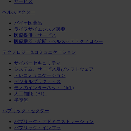
サービス
ヘルスセクター
バイオ医薬品
ライフサイエンス／製薬
医療提供・サービス
医療機器・診断・ヘルスケアテクノロジー
テクノロジー&コミュニケーション
サイバーセキュリティ
システム、サービス及びソフトウェア
テレコミュニケーション
デジタルプラクティス
モノのインターネット（IoT)
人工知能（AI）
半導体
パブリック・セクター
パブリック・アドミニストレーション
パブリック・インフラ