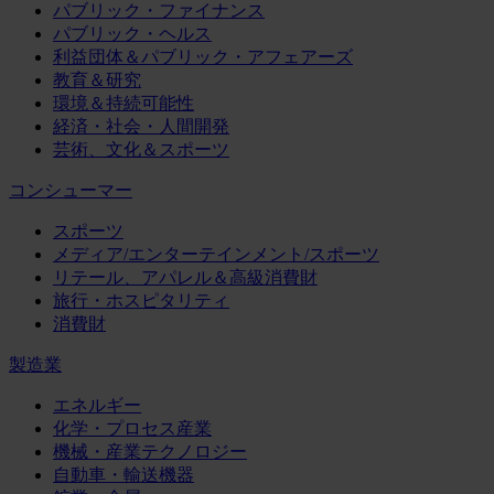
パブリック・ファイナンス
パブリック・ヘルス
利益団体＆パブリック・アフェアーズ
教育＆研究
環境＆持続可能性
経済・社会・人間開発
芸術、文化＆スポーツ
コンシューマー
スポーツ
メディア/エンターテインメント/スポーツ
リテール、アパレル＆高級消費財
旅行・ホスピタリティ
消費財
製造業
エネルギー
化学・プロセス産業
機械・産業テクノロジー
自動車・輸送機器