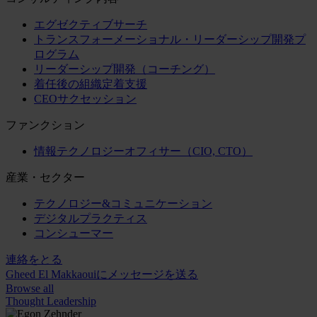
エグゼクティブサーチ
トランスフォーメーショナル・リーダーシップ開発プ
ログラム
リーダーシップ開発（コーチング）
着任後の組織定着支援
CEOサクセッション
ファンクション
情報テクノロジーオフィサー（CIO, CTO）
産業・セクター
テクノロジー&コミュニケーション
デジタルプラクティス
コンシューマー
連絡をとる
Gheed El Makkaouiにメッセージを送る
Browse all
Thought Leadership