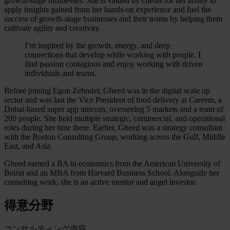
growth-stage businesses. She is valued by clients for her ability to
apply insights gained from her hands-on experience and fuel the
success of growth-stage businesses and their teams by helping them
cultivate agility and creativity.
I’m inspired by the growth, energy, and deep
connections that develop while working with people. I
find passion contagious and enjoy working with driven
individuals and teams.
Before joining Egon Zehnder, Gheed was in the digital scale up
sector and was last the Vice President of food delivery at Careem, a
Dubai-based super app unicorn, overseeing 5 markets and a team of
200 people. She held multiple strategic, commercial, and operational
roles during her time there. Earlier, Gheed was a strategy consultant
with the Boston Consulting Group, working across the Gulf, Middle
East, and Asia.
Gheed earned a BA in economics from the American University of
Beirut and an MBA from Harvard Business School. Alongside her
consulting work, she is an active mentor and angel investor.
得意分野
コンサルティング内容