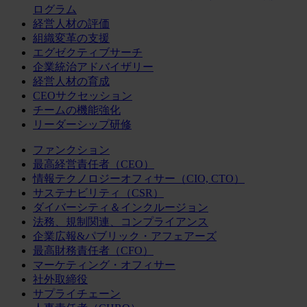
ログラム
経営人材の評価
組織変革の支援
エグゼクティブサーチ
企業統治アドバイザリー
経営人材の育成
CEOサクセッション
チームの機能強化
リーダーシップ研修
ファンクション
最高経営責任者（CEO）
情報テクノロジーオフィサー（CIO, CTO）
サステナビリティ（CSR）
ダイバーシティ＆インクルージョン
法務、規制関連、コンプライアンス
企業広報&パブリック・アフェアーズ
最高財務責任者（CFO）
マーケティング・オフィサー
社外取締役
サプライチェーン