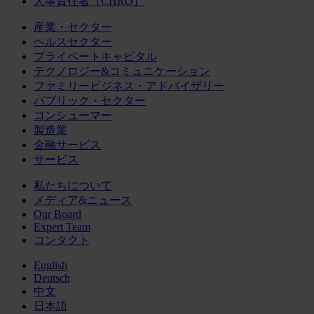
人事責任者（CHRO）
産業・セクター
ヘルスセクター
プライベートキャピタル
テクノロジー&コミュニケーション
ファミリービジネス・アドバイザリー
パブリック・セクター
コンシューマー
製造業
金融サービス
サービス
私たちについて
メディア&ニュース
Our Board
Expert Team
コンタクト
English
Deutsch
中文
日本語