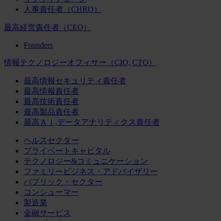
人事責任者（CHRO）
最高経営責任者（CEO）
Founders
情報テクノロジーオフィサー（CIO, CTO）
最高情報セキュリティ責任者
最高情報責任者
最高技術責任者
最高製品責任者
最高ＡＩ,データアナリティクス責任者
ヘルスセクター
プライベートキャピタル
テクノロジー&コミュニケーション
ファミリービジネス・アドバイザリー
パブリック・セクター
コンシューマー
製造業
金融サービス