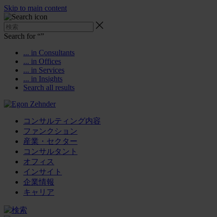
Skip to main content
Search for “
”
... in Consultants
... in Offices
... in Services
... in Insights
Search all results
コンサルティング内容
ファンクション
産業・セクター
コンサルタント
オフィス
インサイト
企業情報
キャリア