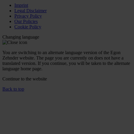
Imprint
Legal Disclaimer
Privacy Policy
Our Policies
Cookie Policy
Changing language
You are switching to an alternate language version of the Egon
Zehnder website. The page you are currently on does not have a
translated version. If you continue, you will be taken to the alternate
language home page.
Continue to the
website
Back to top