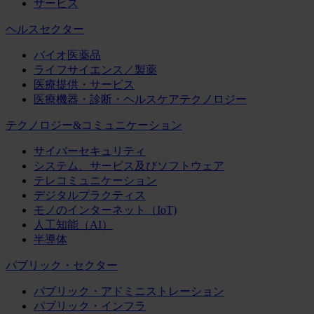
サービス
ヘルスセクター
バイオ医薬品
ライフサイエンス／製薬
医療提供・サービス
医療機器・診断・ヘルスケアテクノロジー
テクノロジー&コミュニケーション
サイバーセキュリティ
システム、サービス及びソフトウェア
テレコミュニケーション
デジタルプラクティス
モノのインターネット（IoT)
人工知能（AI）
半導体
パブリック・セクター
パブリック・アドミニストレーション
パブリック・インフラ