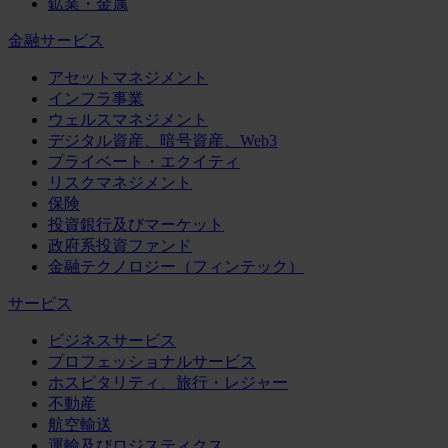
鉱業・金属
金融サービス
アセットマネジメント
インフラ事業
ウェルスマネジメント
デジタル資産、暗号資産、Web3
プライベート・エクイティ
リスクマネジメント
保険
投資銀行及びマーケット
政府系投資ファンド
金融テクノロジー（フィンテック）
サービス
ビジネスサービス
プロフェッショナルサービス
ホスピタリティ、旅行・レジャー
不動産
航空輸送
運輸及びロジスティクス