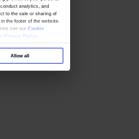
 conduct analytics, and
t to the sale or sharing of
in the footer of the website.
terms see our
Cookie
ur
Privacy Policy
.
Allow all