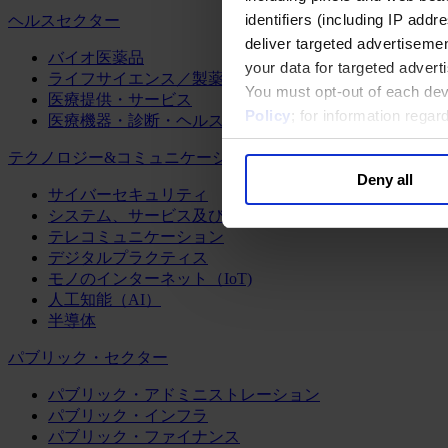
identifiers (including IP add
ヘルスセクター
deliver targeted advertisemen
バイオ医薬品
your data for targeted advert
ライフサイエンス／製薬
You must opt-out of each dev
医療提供・サービス
Policy
; for information rega
医療機器・診断・ヘルスケアテクノロジー
テクノロジー&コミュニケーション
Deny all
サイバーセキュリティ
システム、サービス及びソフトウェア
テレコミュニケーション
デジタルプラクティス
モノのインターネット（IoT)
人工知能（AI）
半導体
パブリック・セクター
パブリック・アドミニストレーション
パブリック・インフラ
パブリック・ファイナンス