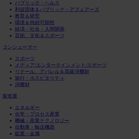
パブリック・ヘルス
利益団体＆パブリック・アフェアーズ
教育＆研究
環境＆持続可能性
経済・社会・人間開発
芸術、文化＆スポーツ
コンシューマー
スポーツ
メディア/エンターテインメント/スポーツ
リテール、アパレル＆高級消費財
旅行・ホスピタリティ
消費財
製造業
エネルギー
化学・プロセス産業
機械・産業テクノロジー
自動車・輸送機器
鉱業・金属