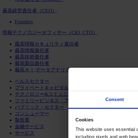
最高経営責任者（CEO）
Founders
情報テクノロジーオフィサー（CIO, CTO）
最高情報セキュリティ責任者
最高情報責任者
最高技術責任者
最高製品責任者
最高ＡＩ,データアナリティクス責任者
ヘルスセクター
プライベートキャピタル
テクノロジー&コミュニケーション
Consent
ファミリービジネス・アドバイザリー
パブリック・セクター
コンシューマー
Cookies
製造業
金融サービス
This website uses essential co
サービス
including pixels and web beac