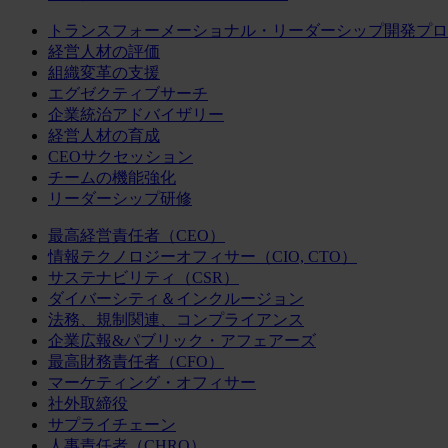
トランスフォーメーショナル・リーダーシップ開発プロ
経営人材の評価
組織変革の支援
エグゼクティブサーチ
企業統治アドバイザリー
経営人材の育成
CEOサクセッション
チームの機能強化
リーダーシップ研修
最高経営責任者（CEO）
情報テクノロジーオフィサー（CIO, CTO）
サステナビリティ（CSR）
ダイバーシティ＆インクルージョン
法務、規制関連、コンプライアンス
企業広報&パブリック・アフェアーズ
最高財務責任者（CFO）
マーケティング・オフィサー
社外取締役
サプライチェーン
人事責任者（CHRO）