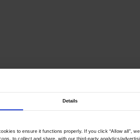
Details
okies to ensure it functions properly. If you click “Allow all”, we 
ons, to collect and share, with our third-party analytics/advertis