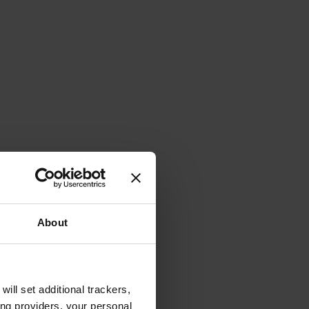
About
will set additional trackers,
ing providers, your personal