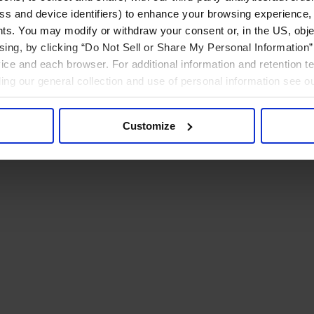
ress and device identifiers) to enhance your browsing experience,
ts. You may modify or withdraw your consent or, in the US, objec
ising, by clicking “Do Not Sell or Share My Personal Information” 
ice and each browser. For additional information and retention 
rding our general collection and use of personal information see o
Customize