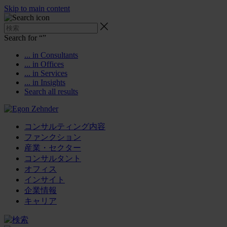
Skip to main content
Search for “
”
... in Consultants
... in Offices
... in Services
... in Insights
Search all results
コンサルティング内容
ファンクション
産業・セクター
コンサルタント
オフィス
インサイト
企業情報
キャリア