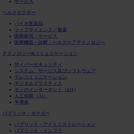
サービス
ヘルスセクター
バイオ医薬品
ライフサイエンス／製薬
医療提供・サービス
医療機器・診断・ヘルスケアテクノロジー
テクノロジー&コミュニケーション
サイバーセキュリティ
システム、サービス及びソフトウェア
テレコミュニケーション
デジタルプラクティス
モノのインターネット（IoT)
人工知能（AI）
半導体
パブリック・セクター
パブリック・アドミニストレーション
パブリック・インフラ