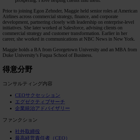
prospering. I love helping clients find them.
Prior to joining Egon Zehnder, Maggie held senior roles at American
Airlines across commercial strategy, finance, and corporate
development, partnering closely with leadership on enterprise-level
initiatives. She later worked at Salesforce, advising clients on
commercial strategy and customer transformation. Earlier in her
career, she worked in communications at NBC News in New York.
Maggie holds a BA from Georgetown University and an MBA from
Duke University’s Fuqua School of Business.
得意分野
コンサルティング内容
CEOサクセッション
エグゼクティブサーチ
企業統治アドバイザリー
ファンクション
社外取締役
最高経営責任者（CEO）