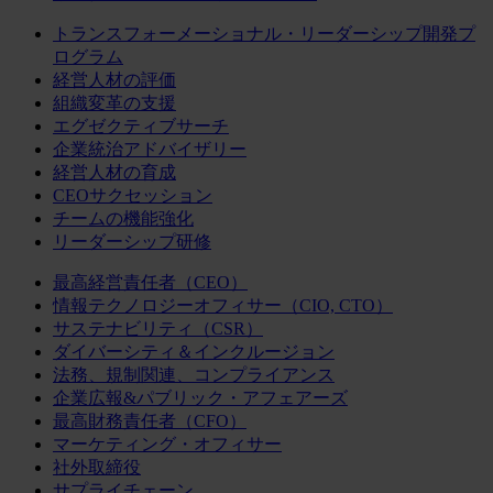
トランスフォーメーショナル・リーダーシップ開発プ
ログラム
経営人材の評価
組織変革の支援
エグゼクティブサーチ
企業統治アドバイザリー
経営人材の育成
CEOサクセッション
チームの機能強化
リーダーシップ研修
最高経営責任者（CEO）
情報テクノロジーオフィサー（CIO, CTO）
サステナビリティ（CSR）
ダイバーシティ＆インクルージョン
法務、規制関連、コンプライアンス
企業広報&パブリック・アフェアーズ
最高財務責任者（CFO）
マーケティング・オフィサー
社外取締役
サプライチェーン