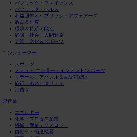
パブリック・ファイナンス
パブリック・ヘルス
利益団体＆パブリック・アフェアーズ
教育＆研究
環境＆持続可能性
経済・社会・人間開発
芸術、文化＆スポーツ
コンシューマー
スポーツ
メディア/エンターテインメント/スポーツ
リテール、アパレル＆高級消費財
旅行・ホスピタリティ
消費財
製造業
エネルギー
化学・プロセス産業
機械・産業テクノロジー
自動車・輸送機器