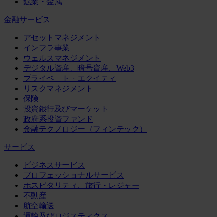
鉱業・金属
金融サービス
アセットマネジメント
インフラ事業
ウェルスマネジメント
デジタル資産、暗号資産、Web3
プライベート・エクイティ
リスクマネジメント
保険
投資銀行及びマーケット
政府系投資ファンド
金融テクノロジー（フィンテック）
サービス
ビジネスサービス
プロフェッショナルサービス
ホスピタリティ、旅行・レジャー
不動産
航空輸送
運輸及びロジスティクス