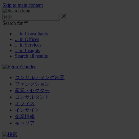
Skip to main content
Search for “
”
... in Consultants
... in Offices
... in Services
... in Insights
Search all results
コンサルティング内容
ファンクション
産業・セクター
コンサルタント
オフィス
インサイト
企業情報
キャリア