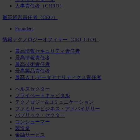
人事責任者（CHRO）
最高経営責任者（CEO）
Founders
情報テクノロジーオフィサー（CIO, CTO）
最高情報セキュリティ責任者
最高情報責任者
最高技術責任者
最高製品責任者
最高ＡＩ,データアナリティクス責任者
ヘルスセクター
プライベートキャピタル
テクノロジー&コミュニケーション
ファミリービジネス・アドバイザリー
パブリック・セクター
コンシューマー
製造業
金融サービス