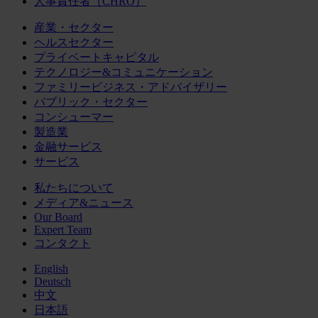
人事責任者（CHRO）
産業・セクター
ヘルスセクター
プライベートキャピタル
テクノロジー&コミュニケーション
ファミリービジネス・アドバイザリー
パブリック・セクター
コンシューマー
製造業
金融サービス
サービス
私たちについて
メディア&ニュース
Our Board
Expert Team
コンタクト
English
Deutsch
中文
日本語