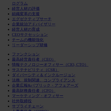
ログラム
経営人材の評価
組織変革の支援
エグゼクティブサーチ
企業統治アドバイザリー
経営人材の育成
CEOサクセッション
チームの機能強化
リーダーシップ研修
ファンクション
最高経営責任者（CEO）
情報テクノロジーオフィサー（CIO, CTO）
サステナビリティ（CSR）
ダイバーシティ＆インクルージョン
法務、規制関連、コンプライアンス
企業広報&パブリック・アフェアーズ
最高財務責任者（CFO）
マーケティング・オフィサー
社外取締役
サプライチェーン