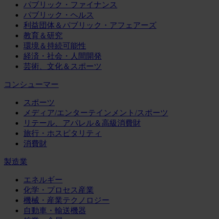
パブリック・ファイナンス
パブリック・ヘルス
利益団体＆パブリック・アフェアーズ
教育＆研究
環境＆持続可能性
経済・社会・人間開発
芸術、文化＆スポーツ
コンシューマー
スポーツ
メディア/エンターテインメント/スポーツ
リテール、アパレル＆高級消費財
旅行・ホスピタリティ
消費財
製造業
エネルギー
化学・プロセス産業
機械・産業テクノロジー
自動車・輸送機器