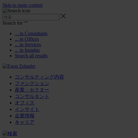
Skip to main content
Search for “
”
... in Consultants
... in Offices
... in Services
... in Insights
Search all results
コンサルティング内容
ファンクション
産業・セクター
コンサルタント
オフィス
インサイト
企業情報
キャリア