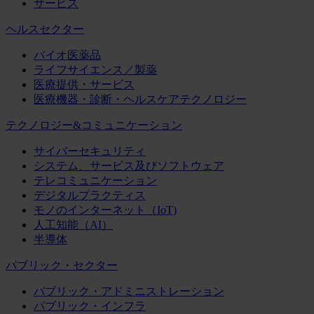
サービス
ヘルスセクター
バイオ医薬品
ライフサイエンス／製薬
医療提供・サービス
医療機器・診断・ヘルスケアテクノロジー
テクノロジー&コミュニケーション
サイバーセキュリティ
システム、サービス及びソフトウェア
テレコミュニケーション
デジタルプラクティス
モノのインターネット（IoT)
人工知能（AI）
半導体
パブリック・セクター
パブリック・アドミニストレーション
パブリック・インフラ