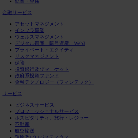
鉱業・金属
金融サービス
アセットマネジメント
インフラ事業
ウェルスマネジメント
デジタル資産、暗号資産、Web3
プライベート・エクイティ
リスクマネジメント
保険
投資銀行及びマーケット
政府系投資ファンド
金融テクノロジー（フィンテック）
サービス
ビジネスサービス
プロフェッショナルサービス
ホスピタリティ、旅行・レジャー
不動産
航空輸送
運輸及びロジスティクス