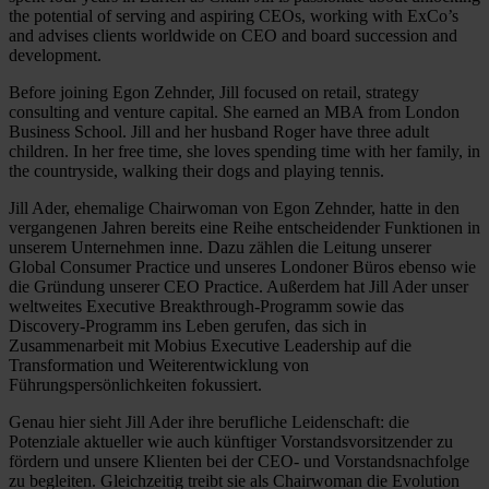
the potential of serving and aspiring CEOs, working with ExCo’s
and advises clients worldwide on CEO and board succession and
development.
Before joining Egon Zehnder, Jill focused on retail, strategy
consulting and venture capital. She earned an MBA from London
Business School. Jill and her husband Roger have three adult
children. In her free time, she loves spending time with her family, in
the countryside, walking their dogs and playing tennis.
Jill Ader, ehemalige Chairwoman von Egon Zehnder, hatte in den
vergangenen Jahren bereits eine Reihe entscheidender Funktionen in
unserem Unternehmen inne. Dazu zählen die Leitung unserer
Global Consumer Practice und unseres Londoner Büros ebenso wie
die Gründung unserer CEO Practice. Außerdem hat Jill Ader unser
weltweites Executive Breakthrough-Programm sowie das
Discovery-Programm ins Leben gerufen, das sich in
Zusammenarbeit mit Mobius Executive Leadership auf die
Transformation und Weiterentwicklung von
Führungspersönlichkeiten fokussiert.
Genau hier sieht Jill Ader ihre berufliche Leidenschaft: die
Potenziale aktueller wie auch künftiger Vorstandsvorsitzender zu
fördern und unsere Klienten bei der CEO- und Vorstandsnachfolge
zu begleiten. Gleichzeitig treibt sie als Chairwoman die Evolution