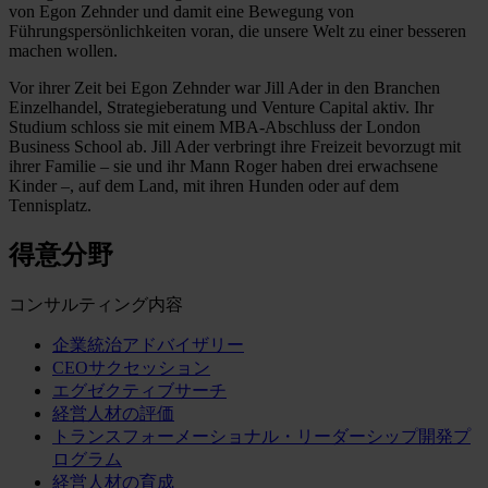
von Egon Zehnder und damit eine Bewegung von
Führungspersönlichkeiten voran, die unsere Welt zu einer besseren
machen wollen.
Vor ihrer Zeit bei Egon Zehnder war Jill Ader in den Branchen
Einzelhandel, Strategieberatung und Venture Capital aktiv. Ihr
Studium schloss sie mit einem MBA-Abschluss der London
Business School ab. Jill Ader verbringt ihre Freizeit bevorzugt mit
ihrer Familie – sie und ihr Mann Roger haben drei erwachsene
Kinder –, auf dem Land, mit ihren Hunden oder auf dem
Tennisplatz.
得意分野
コンサルティング内容
企業統治アドバイザリー
CEOサクセッション
エグゼクティブサーチ
経営人材の評価
トランスフォーメーショナル・リーダーシップ開発プ
ログラム
経営人材の育成