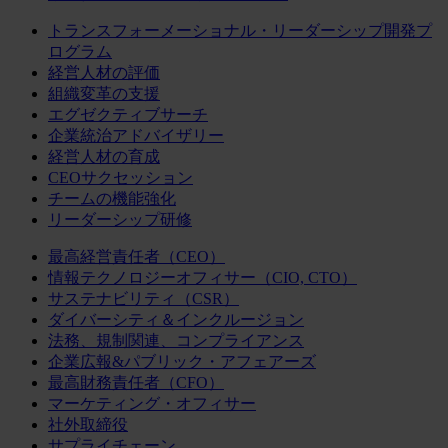
トランスフォーメーショナル・リーダーシップ開発プ
ログラム
経営人材の評価
組織変革の支援
エグゼクティブサーチ
企業統治アドバイザリー
経営人材の育成
CEOサクセッション
チームの機能強化
リーダーシップ研修
最高経営責任者（CEO）
情報テクノロジーオフィサー（CIO, CTO）
サステナビリティ（CSR）
ダイバーシティ＆インクルージョン
法務、規制関連、コンプライアンス
企業広報&パブリック・アフェアーズ
最高財務責任者（CFO）
マーケティング・オフィサー
社外取締役
サプライチェーン