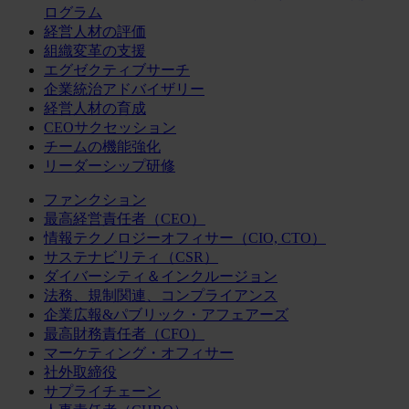
ログラム
経営人材の評価
組織変革の支援
エグゼクティブサーチ
企業統治アドバイザリー
経営人材の育成
CEOサクセッション
チームの機能強化
リーダーシップ研修
ファンクション
最高経営責任者（CEO）
情報テクノロジーオフィサー（CIO, CTO）
サステナビリティ（CSR）
ダイバーシティ＆インクルージョン
法務、規制関連、コンプライアンス
企業広報&パブリック・アフェアーズ
最高財務責任者（CFO）
マーケティング・オフィサー
社外取締役
サプライチェーン