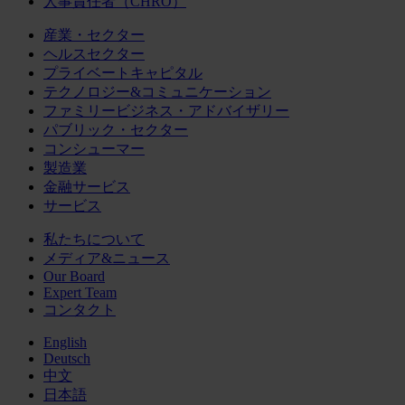
人事責任者（CHRO）
産業・セクター
ヘルスセクター
プライベートキャピタル
テクノロジー&コミュニケーション
ファミリービジネス・アドバイザリー
パブリック・セクター
コンシューマー
製造業
金融サービス
サービス
私たちについて
メディア&ニュース
Our Board
Expert Team
コンタクト
English
Deutsch
中文
日本語