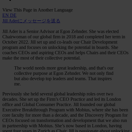
View This Page in Another Language
EN
DE
Jill Aderにメッセージを送る
Jill Ader is a Senior Advisor at Egon Zehnder. She was elected
Chairwoman of our global firm in 2018 and completed her term in
October 2022. Jill set up and co-leads our Chair Development
program and focuses on unlocking the potential in boards. She
coaches CEOs and aspiring CEOs and helps Chairs and their CEOs
make the most of their collective potential.
The world needs more great leadership, and that's our
collective purpose at Egon Zehnder. We not only find
but also develop top leaders and teams. That inspires
me.
Previously she held several global leadership roles over two
decades. She set up the Firm’s CEO Practice and led its London
office and Global Consumer Practice. Jill founded our global
Executive Breakthrough Program with Mobius, where she has been
core faculty for more than a decade, and the Discovery Program for
CEOs focused on transformation and development that we also run
in partnership with Mobius. She’s now based in London, having
spent four years in Zurich as Chair. Jill is passionate about unlocking