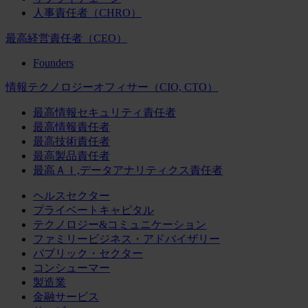
人事責任者（CHRO）
最高経営責任者（CEO）
Founders
情報テクノロジーオフィサー（CIO, CTO）
最高情報セキュリティ責任者
最高情報責任者
最高技術責任者
最高製品責任者
最高ＡＩ,データアナリティクス責任者
ヘルスセクター
プライベートキャピタル
テクノロジー&コミュニケーション
ファミリービジネス・アドバイザリー
パブリック・セクター
コンシューマー
製造業
金融サービス