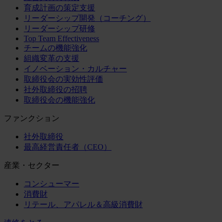
育成計画の策定支援
リーダーシップ開発（コーチング）
リーダーシップ研修
Top Team Effectiveness
チームの機能強化
組織変革の支援
イノベーション・カルチャー
取締役会の実効性評価
社外取締役の招聘
取締役会の機能強化
ファンクション
社外取締役
最高経営責任者（CEO）
産業・セクター
コンシューマー
消費財
リテール、アパレル＆高級消費財