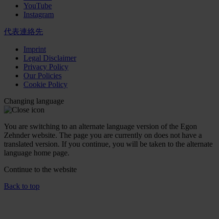
YouTube
Instagram
代表連絡先
Imprint
Legal Disclaimer
Privacy Policy
Our Policies
Cookie Policy
Changing language
You are switching to an alternate language version of the Egon
Zehnder website. The page you are currently on does not have a
translated version. If you continue, you will be taken to the alternate
language home page.
Continue to the
website
Back to top