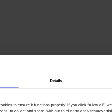
Details
okies to ensure it functions properly. If you click “Allow all”, we 
ons, to collect and share, with our third-party analytics/advertis