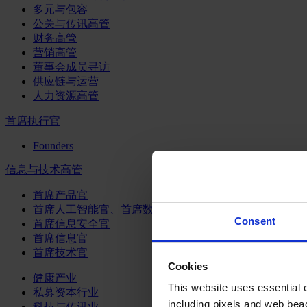
多元与包容
公关与传讯高管
财务高管
营销高管
董事会成员寻访
供应链与运营
人力资源高管
首席执行官
Founders
信息与技术高管
首席产品官
首席人工智能官、首席数据官和首席数据解析官
Consent
首席信息安全官
首席信息官
首席技术官
Cookies
健康产业
This website uses essential co
私募资本行业
including pixels and web beac
科技与传讯业