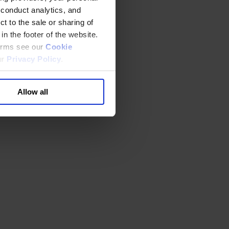
 conduct analytics, and
t to the sale or sharing of
in the footer of the website.
terms see our
Cookie
ur
Privacy Policy
.
Allow all