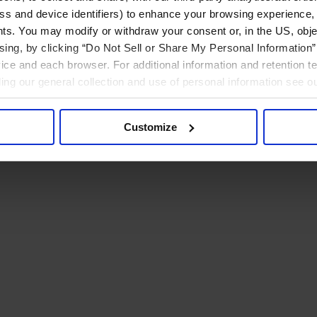
ress and device identifiers) to enhance your browsing experience,
ts. You may modify or withdraw your consent or, in the US, objec
ising, by clicking “Do Not Sell or Share My Personal Information” 
ice and each browser. For additional information and retention 
rding our general collection and use of personal information see o
Customize