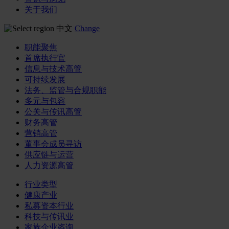
关于我们
中文
Change
职能聚焦
首席执行官
信息与技术高管
可持续发展
法务、监管与合规职能
多元与包容
公关与传讯高管
财务高管
营销高管
董事会成员寻访
供应链与运营
人力资源高管
行业类型
健康产业
私募资本行业
科技与传讯业
家族企业咨询