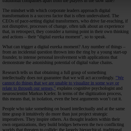
traditional companies apart from the players in the slow lane?
The mindset with which corporate leaders approach digital
transformation is a success factor that is often undervalued. The
CEOs of pace-setting digital transformers, who drive far-reaching, if
not disruptive, processes of change, often talk about an experience
that, in retrospect, they consider a turning point in their own thinking
and actions – their “digital eureka moment”, so to speak.
What can trigger a digital eureka moment? Any number of things –
from an incidental question thrown into the ring by a young start-up
founder, to intense personal involvement with applications that
demonstrate the astonishing potential of digital value chains.
Research tells us that obtaining a full grasp of something
intellectually does not guarantee that we will act accordingly.
"We
cannot do things that we are unable to visualize in some way or
relate to through our senses,"
explains cognitive psychologist and
neuroscientist Markus Kiefer. In terms of the digitization process,
this means that, in isolation, even the best arguments won’t cut it.
People who take something on board intellectually and at the same
time grasp it intuitively do more than just project strategic
imperatives. They inspire others. As thought leaders within their
own organizations, they build bridges between the two conflicting
worlds that threaten to collide: the largely hierarchical, traditional