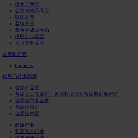
多元与包容
公关与传讯高管
财务高管
营销高管
董事会成员寻访
供应链与运营
人力资源高管
首席执行官
Founders
信息与技术高管
首席产品官
首席人工智能官、首席数据官和首席数据解析官
首席信息安全官
首席信息官
首席技术官
健康产业
私募资本行业
科技与传讯业