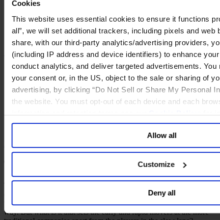
Cookies
六月 2016
This website uses essential cookies to ensure it functions pro
2 mins read
all”, we will set additional trackers, including pixels and web
share, with our third-party analytics/advertising providers, yo
Share
Share on LinkedIn
Share via Email
(including IP address and device identifiers) to enhance you
conduct analytics, and deliver targeted advertisements. You
your consent or, in the US, object to the sale or sharing of yo
advertising, by clicking “Do Not Sell or Share My Personal Inf
the website. You must opt-out of each device and each brows
information and retention terms see our
Cookie Policy
; for 
general collection and use of personal information see our
Pr
Allow all
Back to Digital Snacks
The Digital Eureka Moment
Customize
The business sector is on its way to digital transformation. Most
Deny all
companies are now aware that digital disruption will strike to the
very core of their business and that a revolutionary process is under
way. But what is it that sets the early and rapid movers at the more