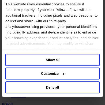
工业
This website uses essential cookies to ensure it
化工与过程工业咨询团队
functions properly. If you click “Allow all”, we will set
机械与工业技术
additional trackers, including pixels and web beacons, to
汽车与交通设备
collect and share, with our third-party
能源业
analytics/advertising providers, your personal identifiers
金属与矿业
(including IP address and device identifiers) to enhance
金融服务业
your browsing experience, conduct analytics, and deliver
targeted advertisements. You may modify or withdraw
主权财富基金
your consent or, in the US, object to the sale or sharing of
保险业
your data for targeted advertising, by clicking “Do Not
基础设施
Allow all
Sell or Share My Personal Information” in the footer of
投资银行、企业银行与金融市场
the website. You must opt-out of each device and each
数字化资产、加密货币与Web 3行业
私募股权投资行业
browser. For additional information and retention terms
Customize
财富管理
see our
Cookie Policy
; for information regarding our
资产管理行业
general collection and use of personal information see
金融科技
Deny all
our
Privacy Policy
.
零售金融服务
风控职能
服务业