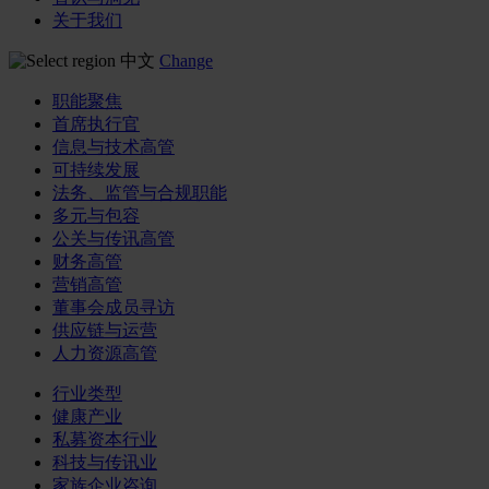
关于我们
中文
Change
职能聚焦
首席执行官
信息与技术高管
可持续发展
法务、监管与合规职能
多元与包容
公关与传讯高管
财务高管
营销高管
董事会成员寻访
供应链与运营
人力资源高管
行业类型
健康产业
私募资本行业
科技与传讯业
家族企业咨询