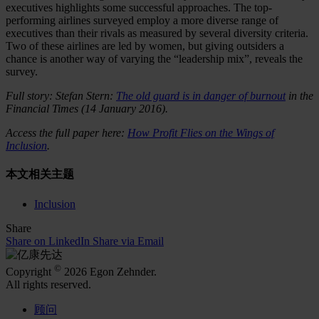
executives highlights some successful approaches. The top-
performing airlines surveyed employ a more diverse range of
executives than their rivals as measured by several diversity criteria.
Two of these airlines are led by women, but giving outsiders a
chance is another way of varying the “leadership mix”, reveals the
survey.
Full story: Stefan Stern:
The old guard is in danger of burnout
in the
Financial Times (14 January 2016).
Access the full paper here:
How Profit Flies on the Wings of
Inclusion
.
本文相关主题
Inclusion
Share
Share on LinkedIn
Share via Email
©
Copyright
2026 Egon Zehnder.
All rights reserved.
顾问