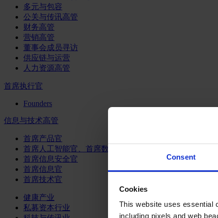
多元与包容
公关与传讯高管
财务高管
营销高管
董事会成员寻访
供应链与运营
人力资源高管
首席执行官
Founders
信息与技术高管
首席产品官
首席人工智能官、首席数据官和首席数据解析官
Consent
首席信息安全官
首席信息官
首席技术官
Cookies
健康产业
This website uses essential co
私募资本行业
including pixels and web beac
科技与传讯业