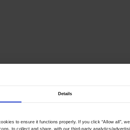
Details
okies to ensure it functions properly. If you click “Allow all”, we 
ons, to collect and share, with our third-party analytics/advertis