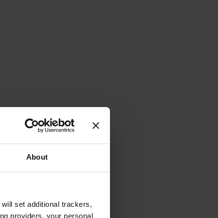
About
will set additional trackers,
ing providers, your personal