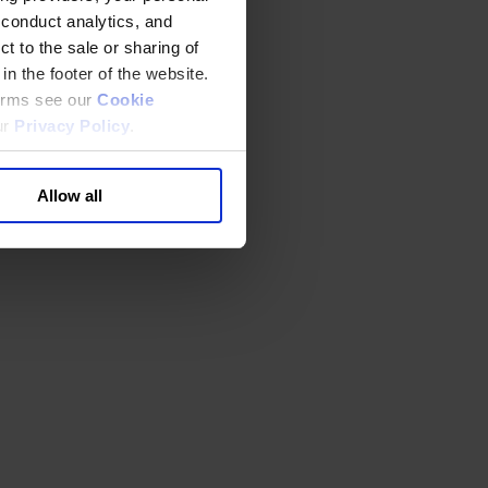
 conduct analytics, and
t to the sale or sharing of
in the footer of the website.
terms see our
Cookie
ur
Privacy Policy
.
Allow all