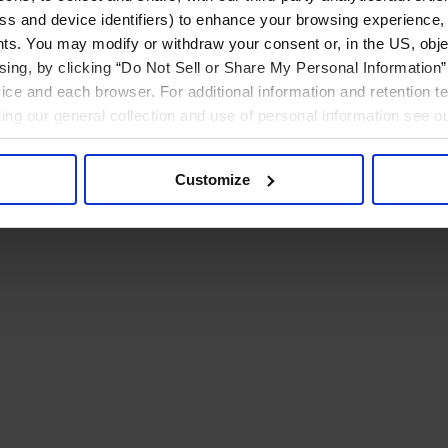
ress and device identifiers) to enhance your browsing experience,
ts. You may modify or withdraw your consent or, in the US, objec
ising, by clicking “Do Not Sell or Share My Personal Information” 
ice and each browser. For additional information and retention 
rding our general collection and use of personal information see o
Customize