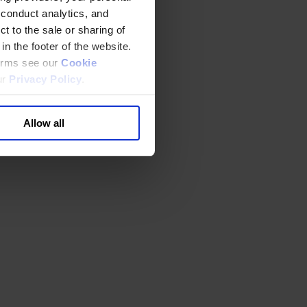
 conduct analytics, and
t to the sale or sharing of
in the footer of the website.
terms see our
Cookie
ur
Privacy Policy
.
Allow all