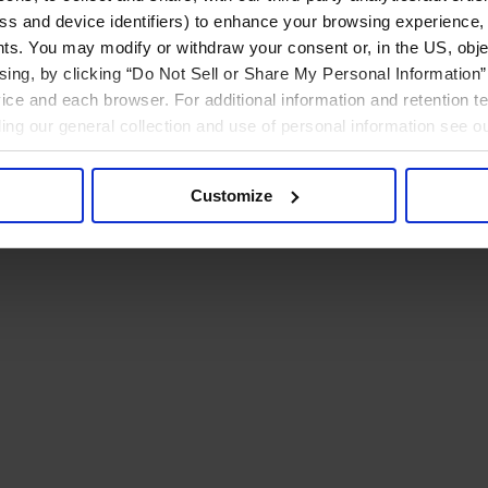
ress and device identifiers) to enhance your browsing experience,
ts. You may modify or withdraw your consent or, in the US, objec
ising, by clicking “Do Not Sell or Share My Personal Information” 
ice and each browser. For additional information and retention 
rding our general collection and use of personal information see o
Customize