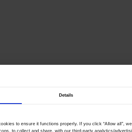
Details
okies to ensure it functions properly. If you click “Allow all”, we 
ons, to collect and share, with our third-party analytics/advertis