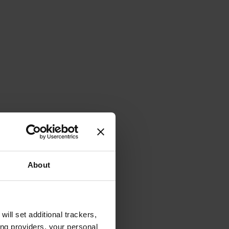
About
will set additional trackers,
ing providers, your personal