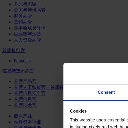
多元与包容
公关与传讯高管
财务高管
营销高管
董事会成员寻访
供应链与运营
人力资源高管
首席执行官
Founders
信息与技术高管
首席产品官
首席人工智能官、首席数据官和首席数据解析官
Consent
首席信息安全官
首席信息官
首席技术官
Cookies
健康产业
This website uses essential co
私募资本行业
including pixels and web beac
科技与传讯业