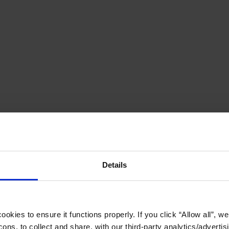
Details
okies to ensure it functions properly. If you click “Allow all”, we 
ons, to collect and share, with our third-party analytics/advertis