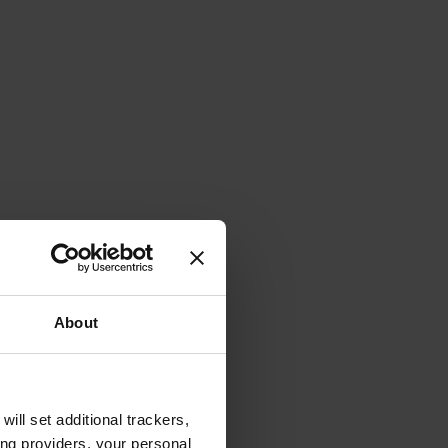
About
will set additional trackers,
ing providers, your personal