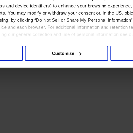
ress and device identifiers) to enhance your browsing experience,
ts. You may modify or withdraw your consent or, in the US, objec
ising, by clicking “Do Not Sell or Share My Personal Information” 
ice and each browser. For additional information and retention 
rding our general collection and use of personal information see o
Customize