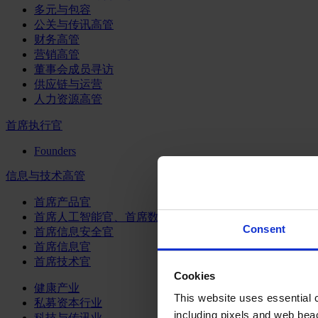
多元与包容
公关与传讯高管
财务高管
营销高管
董事会成员寻访
供应链与运营
人力资源高管
首席执行官
Founders
信息与技术高管
首席产品官
首席人工智能官、首席数据官和首席数据解析官
Consent
首席信息安全官
首席信息官
首席技术官
Cookies
健康产业
This website uses essential co
私募资本行业
including pixels and web beac
科技与传讯业