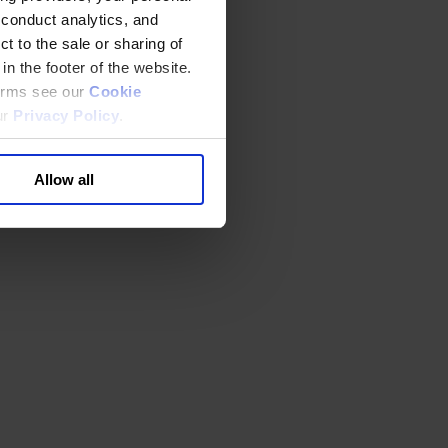
 conduct analytics, and
t to the sale or sharing of
in the footer of the website.
terms see our
Cookie
ur
Privacy Policy
.
Allow all