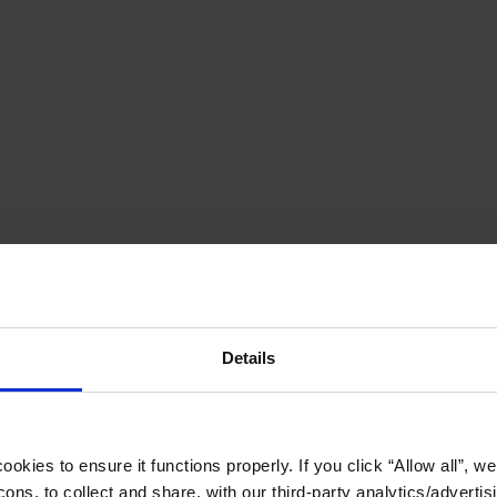
Details
okies to ensure it functions properly. If you click “Allow all”, we 
ons, to collect and share, with our third-party analytics/advertis