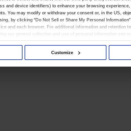
ress and device identifiers) to enhance your browsing experience,
ts. You may modify or withdraw your consent or, in the US, objec
ising, by clicking “Do Not Sell or Share My Personal Information” 
ice and each browser. For additional information and retention 
rding our general collection and use of personal information see o
Customize