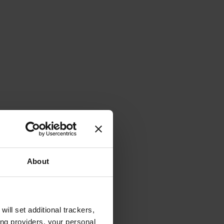
About
will set additional trackers,
ing providers, your personal