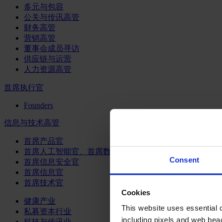
多元与包容
公关与传讯高管
财务高管
营销高管
董事会成员寻访
供应链与运营
人力资源高管
首席执行官
Founders
信息与技术高管
首席产品官
首席人工智能官、首席数据官和首席数据解析官
Consent
首席信息安全官
首席信息官
首席技术官
Cookies
健康产业
This website uses essential co
私募资本行业
including pixels and web beac
科技与传讯业