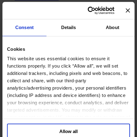
网络安全
政府部门与社会组织
公共卫生行业
Consent
Details
About
公共基础设施行业
公共行政管理行业
公共金融业
Cookies
利益代表集团与公共事务机构
This website uses essential cookies to ensure it
教育与研究行业
文化、艺术和体育行业
functions properly. If you click “Allow all”, we will set
环境与可持续发展咨询
additional trackers, including pixels and web beacons, to
经济、社会与人类发展
collect and share, with our third-party
analytics/advertising providers, your personal identifiers
消费品行业
(including IP address and device identifiers) to enhance
体育业
your browsing experience, conduct analytics, and deliver
媒体和娱乐业
targeted advertisements. You may modify or withdraw
消费品
your consent or, in the US, object to the sale or sharing of
零售、服装与奢侈品
your data for targeted advertising, by clicking “Do Not
餐饮、旅游与酒店业
Allow all
Sell or Share My Personal Information” in the footer of