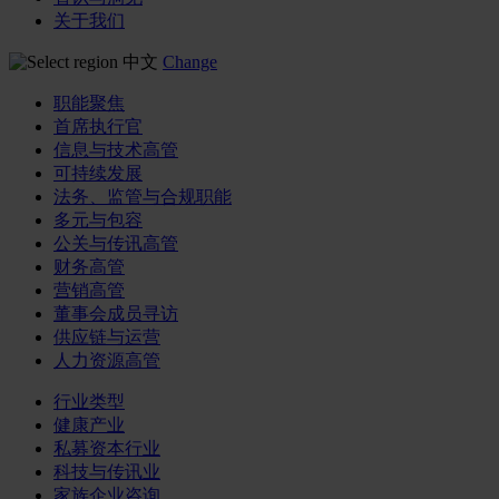
关于我们
中文
Change
职能聚焦
首席执行官
信息与技术高管
可持续发展
法务、监管与合规职能
多元与包容
公关与传讯高管
财务高管
营销高管
董事会成员寻访
供应链与运营
人力资源高管
行业类型
健康产业
私募资本行业
科技与传讯业
家族企业咨询