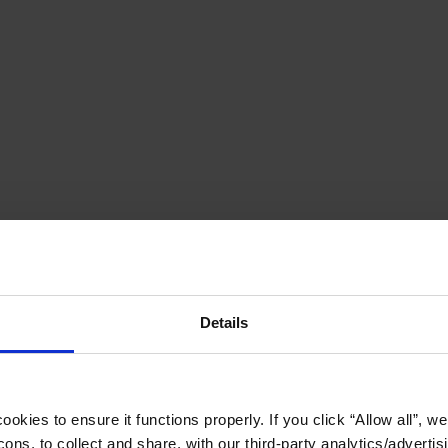
Details
okies to ensure it functions properly. If you click “Allow all”, we 
ons, to collect and share, with our third-party analytics/advertis