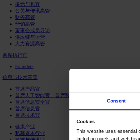
多元与包容
公关与传讯高管
财务高管
营销高管
董事会成员寻访
供应链与运营
人力资源高管
首席执行官
Founders
信息与技术高管
首席产品官
首席人工智能官、首席数据官和首席数据解析官
Consent
首席信息安全官
首席信息官
首席技术官
Cookies
健康产业
This website uses essential co
私募资本行业
including pixels and web beac
科技与传讯业