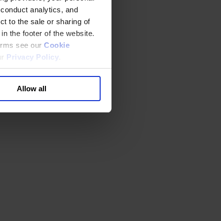
 conduct analytics, and
t to the sale or sharing of
in the footer of the website.
terms see our
Cookie
ur
Privacy Policy
.
Allow all