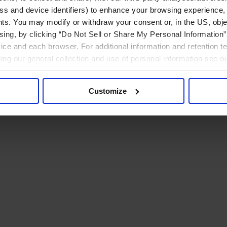
ress and device identifiers) to enhance your browsing experience,
ts. You may modify or withdraw your consent or, in the US, objec
ising, by clicking “Do Not Sell or Share My Personal Information” 
ice and each browser. For additional information and retention 
rding our general collection and use of personal information see o
Customize