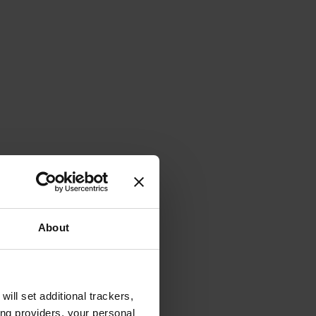
About
will set additional trackers,
ing providers, your personal