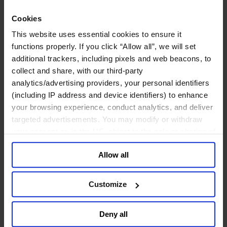
工业
Cookies
化工与过程工业咨询团队
机械与工业技术
This website uses essential cookies to ensure it
汽车与交通设备
functions properly. If you click “Allow all”, we will set
能源业
additional trackers, including pixels and web beacons, to
金属与矿业
collect and share, with our third-party
金融服务业
analytics/advertising providers, your personal identifiers
(including IP address and device identifiers) to enhance
主权财富基金
your browsing experience, conduct analytics, and deliver
保险业
targeted advertisements. You may modify or withdraw
基础设施
your consent or, in the US, object to the sale or sharing of
投资银行、企业银行与金融市场
数字化资产、加密货币与Web 3行业
your data for targeted advertising, by clicking “Do Not
私募股权投资行业
Allow all
Sell or Share My Personal Information” in the footer of
财富管理
the website. You must opt-out of each device and each
资产管理行业
browser. For additional information and retention terms
Customize
金融科技
see our
Cookie Policy
; for information regarding our
零售金融服务
general collection and use of personal information see
风控职能
Deny all
our
Privacy Policy
.
服务业