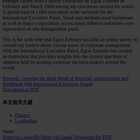
emerges clearly from a survey conducted by Egon Zehnder in
February and March 2009 among top executives around the world.
A global total of 1,003 executives were surveyed for the
International Executive Panel. Small and medium-sized businesses
as well as major corporations across many different industries were
represented on this distinguished panel.
This is the sixth time that Egon Zehnder has held an online survey to
consult top leaders about current issues in corporate management.
With the International Executive Panel, Egon Zehnder has created
an instrument that provides insights into the current spectrum of
opinions held by leading corporate decision-makers around the
world.
Reward – seeking the ideal blend of financial compensation and
fulfillment (6th International Executive Panel)
Download as PDF
本文相关主题
Finance
Leadership
Share
Share on LinkedIn
Share via Email
Download the PDF