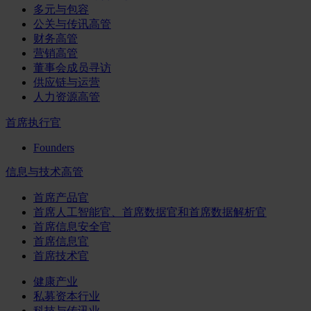
多元与包容
公关与传讯高管
财务高管
营销高管
董事会成员寻访
供应链与运营
人力资源高管
首席执行官
Founders
信息与技术高管
首席产品官
首席人工智能官、首席数据官和首席数据解析官
首席信息安全官
首席信息官
首席技术官
健康产业
私募资本行业
科技与传讯业