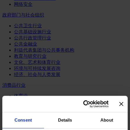
网络安全
政府部门与社会组织
公共卫生行业
公共基础设施行业
公共行政管理行业
公共金融业
利益代表集团与公共事务机构
教育与研究行业
文化、艺术和体育行业
环境与可持续发展咨询
经济、社会与人类发展
消费品行业
体育业
媒体和娱乐业
消费品
零售、服装与奢侈品
Consent
Details
About
餐饮、旅游与酒店业