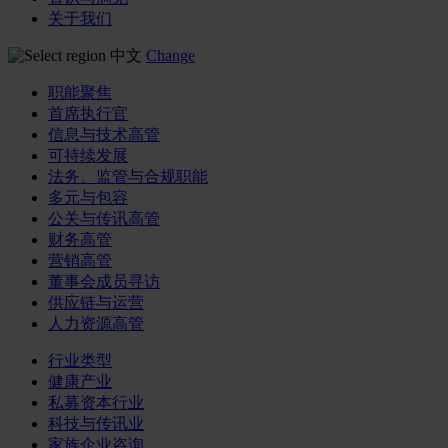
关于我们
中文
Change
职能聚焦
首席执行官
信息与技术高管
可持续发展
法务、监管与合规职能
多元与包容
公关与传讯高管
财务高管
营销高管
董事会成员寻访
供应链与运营
人力资源高管
行业类型
健康产业
私募资本行业
科技与传讯业
家族企业咨询