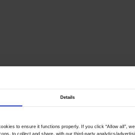
Details
okies to ensure it functions properly. If you click “Allow all”, we 
ons, to collect and share, with our third-party analytics/advertis