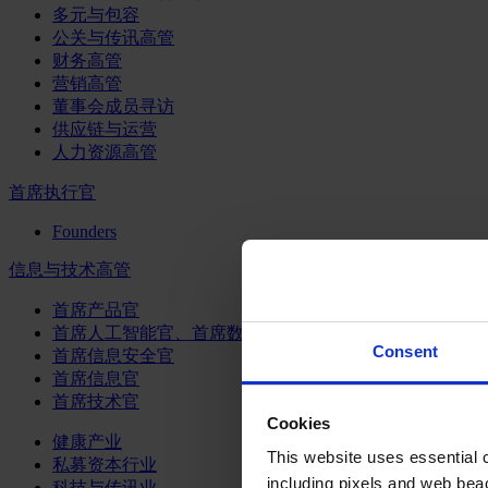
多元与包容
公关与传讯高管
财务高管
营销高管
董事会成员寻访
供应链与运营
人力资源高管
首席执行官
Founders
信息与技术高管
首席产品官
首席人工智能官、首席数据官和首席数据解析官
Consent
首席信息安全官
首席信息官
首席技术官
Cookies
健康产业
This website uses essential co
私募资本行业
including pixels and web beac
科技与传讯业