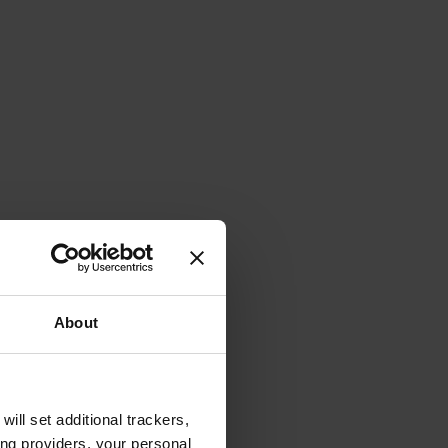
About
will set additional trackers,
ing providers, your personal