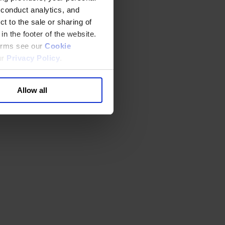
 conduct analytics, and
t to the sale or sharing of
in the footer of the website.
terms see our
Cookie
ur
Privacy Policy
.
Allow all