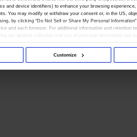
ress and device identifiers) to enhance your browsing experience,
ts. You may modify or withdraw your consent or, in the US, objec
ising, by clicking “Do Not Sell or Share My Personal Information” 
ice and each browser. For additional information and retention 
rding our general collection and use of personal information see o
Customize