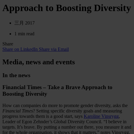
Approach to Boosting Diversity
三月 2017
1 min read
Share
Share on LinkedIn
Share via Email
Media, news and events
In the news
Financial Times – Take a Brave Approach to
Boosting Diversity
How can companies do more to promote gender diversity, asks the
Financial Times
? Setting specific diversity goals and measuring
progress towards them is a good start, says
Karoline Vinsrygg
,
Leader of Egon Zehnder’s Global Diversity Council. “I believe in
targets. It’s brave. By putting a number out there, you measure it and
for the whole organisation, it shows that it matters,” notes Vinsrygg.