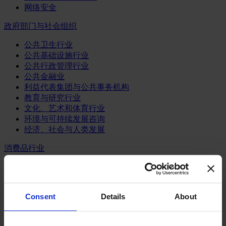
网络安全
政府部门与社会组织
公共卫生行业
公共基础设施行业
公共行政管理行业
公共金融业
利益代表集团与公共事务机构
教育与研究行业
文化、艺术和体育行业
环境与可持续发展咨询
经济、社会与人类发展
消费品行业
体育业
媒体和娱乐业
消费品
Consent
Details
About
零售、服装与奢侈品
餐饮、旅游与酒店业