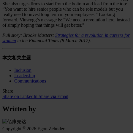
She also urges firms to start from the bottom and lead from the top:
“You want to hire senior people who can be role models but you
really need to invest long term in your employees.” Looking
forward, Vinsrygg’s message is: “We need a revolution here, instead
of simply hoping that things will get better."
Full story: Brooke Masters:
Strategies for a revolution in careers for
women
in the Financial Times (8 March 2017).
本文相关主题
Inclusion
Leadership
Communications
Share
Share on LinkedIn
Share via Email
Written by
©
Copyright
2026 Egon Zehnder.