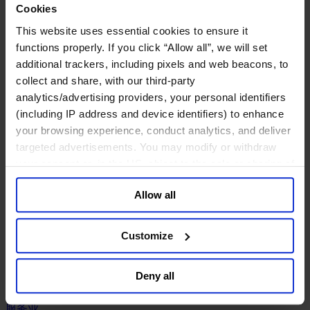
工业
Cookies
化工与过程工业咨询团队
This website uses essential cookies to ensure it
机械与工业技术
functions properly. If you click “Allow all”, we will set
汽车与交通设备
additional trackers, including pixels and web beacons, to
能源业
collect and share, with our third-party
金属与矿业
analytics/advertising providers, your personal identifiers
金融服务业
(including IP address and device identifiers) to enhance
your browsing experience, conduct analytics, and deliver
主权财富基金
targeted advertisements. You may modify or withdraw
保险业
your consent or, in the US, object to the sale or sharing of
基础设施
your data for targeted advertising, by clicking “Do Not
投资银行、企业银行与金融市场
Allow all
数字化资产、加密货币与Web 3行业
Sell or Share My Personal Information” in the footer of
私募股权投资行业
the website. You must opt-out of each device and each
财富管理
browser. For additional information and retention terms
Customize
资产管理行业
see our
Cookie Policy
; for information regarding our
金融科技
general collection and use of personal information see
零售金融服务
Deny all
our
Privacy Policy
.
风控职能
服务业