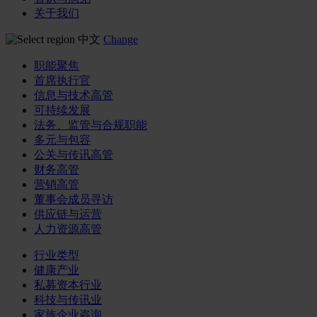
关于我们
中文
Change
职能聚焦
首席执行官
信息与技术高管
可持续发展
法务、监管与合规职能
多元与包容
公关与传讯高管
财务高管
营销高管
董事会成员寻访
供应链与运营
人力资源高管
行业类型
健康产业
私募资本行业
科技与传讯业
家族企业咨询