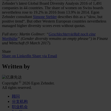
Zehnder’s latest Global Board Diversity Analysis 2016 of 1,491
companies in 44 countries. The share of women on Swiss boards
nevertheless rose to 19.2% in 2016 from 13.9% in 2014. Egon
Zehnder consultant
Simone Stebler
describes this as a “slow, but
positive trend“. But other Western European countries nevertheless
managed higher diversity scores even without quotas.
Full story: Martin Gollmer: “
Geschlechtervielfalt noch eine
Worthülse
” (Gender diversity remains an empty phrase“) in Finanz
und Wirtschaft (9 March 2017).
Share
Share on LinkedIn
Share via Email
Written by
©
Copyright
2026 Egon Zehnder.
All rights reserved.
顾问
分支机构
职业机会