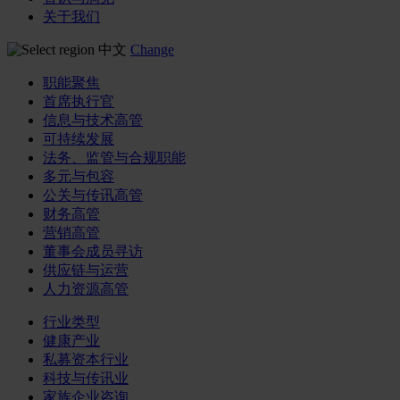
关于我们
中文
Change
职能聚焦
首席执行官
信息与技术高管
可持续发展
法务、监管与合规职能
多元与包容
公关与传讯高管
财务高管
营销高管
董事会成员寻访
供应链与运营
人力资源高管
行业类型
健康产业
私募资本行业
科技与传讯业
家族企业咨询