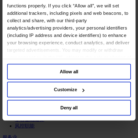
工业
functions properly. If you click “Allow all”, we will set
化工与过程工业咨询团队
additional trackers, including pixels and web beacons, to
机械与工业技术
collect and share, with our third-party
汽车与交通设备
analytics/advertising providers, your personal identifiers
能源业
(including IP address and device identifiers) to enhance
金属与矿业
your browsing experience, conduct analytics, and deliver
金融服务业
targeted advertisements. You may modify or withdraw
your consent or, in the US, object to the sale or sharing of
主权财富基金
your data for targeted advertising, by clicking “Do Not
保险业
Allow all
Sell or Share My Personal Information” in the footer of
基础设施
the website. You must opt-out of each device and each
投资银行、企业银行与金融市场
数字化资产、加密货币与Web 3行业
browser. For additional information and retention terms
Customize
私募股权投资行业
see our
Cookie Policy
; for information regarding our
财富管理
general collection and use of personal information see
资产管理行业
Deny all
our
Privacy Policy
.
金融科技
零售金融服务
风控职能
服务业